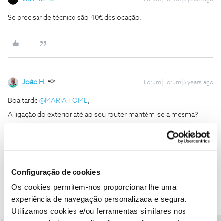
Forum|Forum|5 years ago
Se precisar de técnico são 40€ deslocação.
João H.
Forum|Forum|5 years ago
Boa tarde
@MARIA TOMÉ
,
A ligação do exterior até ao seu router mantém-se a mesma?
Obrigado
Ajude a comunidade a encontrar informação relevante. Marque
como "Melhor Resposta" e faça "Like" nos melhores comentários.
Configuração de cookies
Siga os perfis da moderação, através da opção "Seguir", para estar
Os cookies permitem-nos proporcionar lhe uma
sempre a par das ultimas novidades.
experiência de navegação personalizada e segura.
Utilizamos cookies e/ou ferramentas similares nos