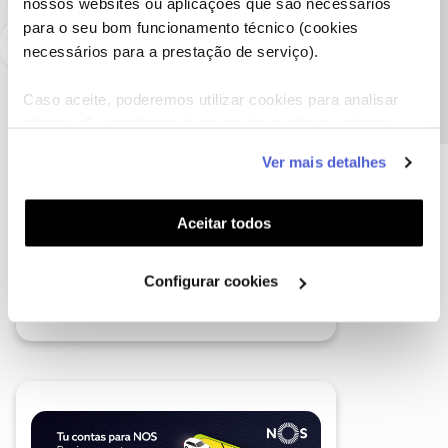
nossos websites ou aplicações que são necessários
Precisa de ajuda?
para o seu bom funcionamento técnico (cookies
necessários para a prestação de serviço).
Caso aceite, poderemos utilizar cookies para analisar
informação estatística (cookies de analítica), adaptar
este serviço às suas preferências e apresentar-lhe
Ver mais detalhes
funcionalidades (cookies de personalização e
funcionalidade) e adaptar anúncios aos seus interesses
(cookies de publicidade personalizada). Pode gerir a
Aceitar todos
utilização dos cookies clicando em "
Configurar
Cookies
".
Configurar cookies
A poupança que COMBINA