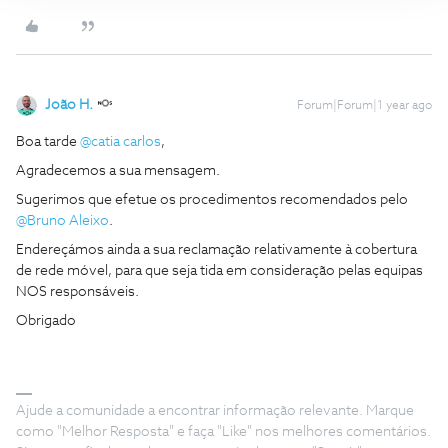
João H.
Forum|Forum|1 year ago
Boa tarde ​
@catia carlos
,
Agradecemos a sua mensagem.
Sugerimos que efetue os procedimentos recomendados pelo ​
@Bruno Aleixo
.
Endereçámos ainda a sua reclamação relativamente à cobertura
de rede móvel, para que seja tida em consideração pelas equipas
NOS responsáveis.
Obrigado
Ajude a comunidade a encontrar informação relevante. Marque
como "Melhor Resposta" e faça "Like" nos melhores comentários.