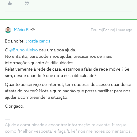
Mário P.
Forum|Forum|1 year ago
Boa noite, ​
@catia carlos
O ​
@Bruno Aleixo
deu uma boa ajuda.
No entanto, para podermos ajudar, precisamos de mais
informações quanto às dificuldades.
Relativamente à rede de casa, estamos a falar de rede móvel? Se
sim, desde quando é que nota essa dificuldade?
Quanto ao serviço de internet, tem quebras de acesso quando se
afasta do router? Nota algum padrão que possa partilhar para nos
ajudar a compreender a situação.
Obrigado,
Ajude a comunidade a encontrar informação relevante. Marque
como "Melhor Resposta" e faça "Like" nos melhores comentários.