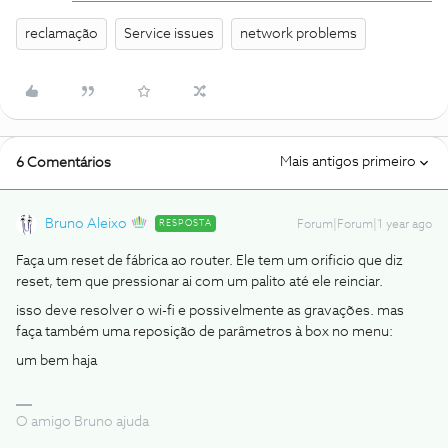
reclamação
Service issues
network problems
Mais antigos primeiro
6 Comentários
Bruno Aleixo
RESPOSTA
Forum|Forum|1 year ago
Faça um reset de fábrica ao router. Ele tem um orificio que diz
reset, tem que pressionar ai com um palito até ele reinciar.
isso deve resolver o wi-fi e possivelmente as gravações. mas
faça também uma reposição de parâmetros à box no menu:
um bem haja
O amigo Bruno ajuda