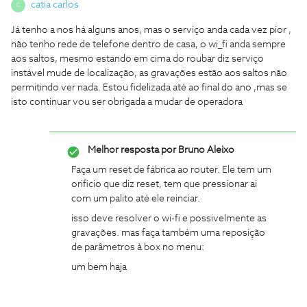
catia carlos
C
Já tenho a nos há alguns anos, mas o serviço anda cada vez pior ,
não tenho rede de telefone dentro de casa, o wi_fi anda sempre
aos saltos, mesmo estando em cima do roubar diz serviço
instável mude de localização, as gravações estão aos saltos não
permitindo ver nada. Estou fidelizada até ao final do ano ,mas se
isto continuar vou ser obrigada a mudar de operadora
Melhor resposta por
Bruno Aleixo
Faça um reset de fábrica ao router. Ele tem um
orificio que diz reset, tem que pressionar ai
com um palito até ele reinciar.
isso deve resolver o wi-fi e possivelmente as
gravações. mas faça também uma reposição
de parâmetros à box no menu:
um bem haja