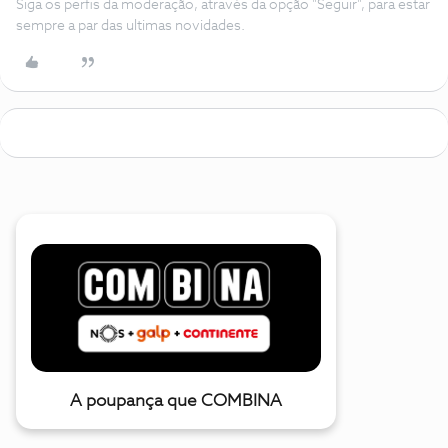
Siga os perfis da moderação, através da opção "Seguir", para estar
sempre a par das ultimas novidades.
A poupança que COMBINA