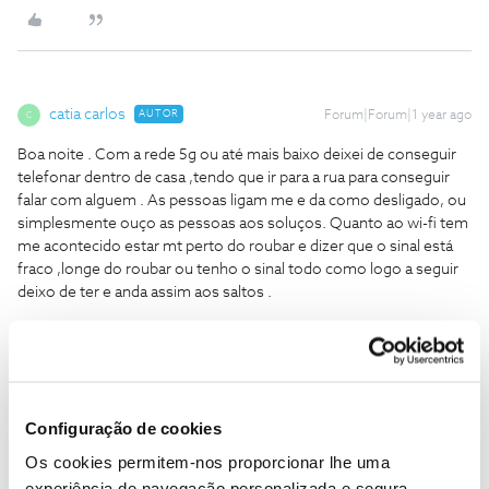
catia carlos
AUTOR
Forum|Forum|1 year ago
C
Boa noite . Com a rede 5g ou até mais baixo deixei de conseguir
telefonar dentro de casa ,tendo que ir para a rua para conseguir
falar com alguem . As pessoas ligam me e da como desligado, ou
simplesmente ouço as pessoas aos soluços. Quanto ao wi-fi tem
me acontecido estar mt perto do roubar e dizer que o sinal está
fraco ,longe do roubar ou tenho o sinal todo como logo a seguir
deixo de ter e anda assim aos saltos .
Configuração de cookies
Mário P.
Forum|Forum|1 year ago
Os cookies permitem-nos proporcionar lhe uma
Agradecemos o seu feedback, ​
@catia carlos
experiência de navegação personalizada e segura.