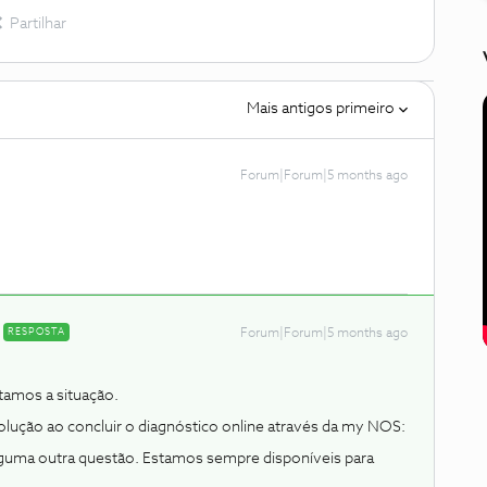
Partilhar
Mais antigos primeiro
Forum|Forum|5 months ago
RESPOSTA
Forum|Forum|5 months ago
amos a situação.
olução ao concluir o diagnóstico online através da my NOS:
lguma outra questão. Estamos sempre disponíveis para