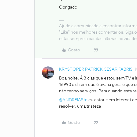
Obrigado
Ajude a comunidade a encontrar inform
"Like" nos melhores comentários. Siga o
estar sempre a par das ultimas novidade
Gosto
KRYSTOPER PATRICK CESAR FABRIS
K
Boa noite. Á 3 dias que estou sem TV e i
16990 e dizem que é avaria geral e que e
não tenho serviços. Para quando esta 
@ANDREIASfn
eu estou sem Internet de
resolver, uma tristeza
Gosto