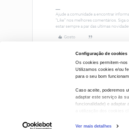
Ajude a comunidade a encontrar inform
"Like" nos melhores comentários. Siga o
estar sempre a par das ultimas novidade
Gosto
Configuração de cookies
Os cookies permitem-nos 
Utilizamos cookies e/ou f
para o seu bom funcioname
Caso aceite, poderemos uti
adaptar este serviço às su
funcionalidade) e adaptar 
a utilização dos cookies c
CONTACTOS
POLÍTICA DE P
Ver mais detalhes