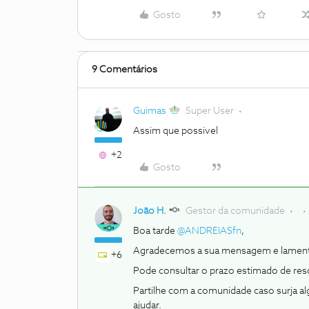
Gosto
9 Comentários
Guimas
Super User
Assim que possivel
+2
Gosto
João H.
Gestor da comunidade
Boa tarde ​
@ANDREIASfn
,
Agradecemos a sua mensagem e lament
+6
Pode consultar o prazo estimado de res
Partilhe com a comunidade caso surja a
ajudar.