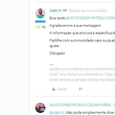
João H.
Gestor da comunidade
Boa tarde ​
@KRYSTOPER PATRICK CESA
Agradecemos a sua mensagem.
+6
A informação que procura é especifica
Partilhe com a comunidade caso surja a
ajudar.
Obrigado
Ajude a comunidade a encontrar inform
"Like" nos melhores comentários. Siga o
estar sempre a par das ultimas novidade
Gosto
KRYSTOPER PATRICK CESAR FABRIS
K
@João H.
Não pode simplesmente dizer 