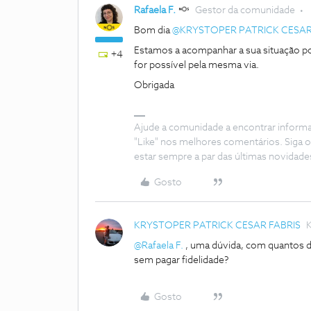
Rafaela F.
Gestor da comunidade
Bom dia ​
@KRYSTOPER PATRICK CESAR
Estamos a acompanhar a sua situação p
+4
for possível pela mesma via.
Obrigada
Ajude a comunidade a encontrar inform
"Like" nos melhores comentários. Siga o
estar sempre a par das últimas novidade
Gosto
KRYSTOPER PATRICK CESAR FABRIS
K
@Rafaela F.
, uma dúvida, com quantos di
sem pagar fidelidade?
Gosto