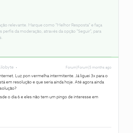
ação relevante. Marque como "Melhor Resposta" e faça
s perfis da moderação, através da opção "Seguir", para
s.
ilobyte
Forum|Forum|5 months ago
nternet. Luz pon vermelha intermitente. Já liguei 3x para o
stá em resolução e que seria ainda hoje. Até agora ainda
resolução?
sde o dia 6 e eles não tem um pingo de interesse em