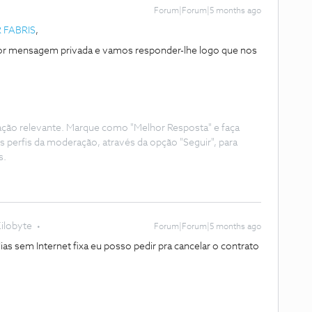
Forum|Forum|5 months ago
 FABRIS
,
or mensagem privada e vamos responder-lhe logo que nos
ação relevante. Marque como "Melhor Resposta" e faça
s perfis da moderação, através da opção "Seguir", para
s.
ilobyte
Forum|Forum|5 months ago
as sem Internet fixa eu posso pedir pra cancelar o contrato