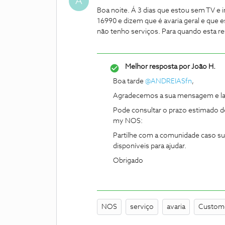
A
Boa noite. Á 3 dias que estou sem TV e i
16990 e dizem que é avaria geral e que e
não tenho serviços. Para quando esta 
Melhor resposta por
João H.
Boa tarde ​
@ANDREIASfn
,
Agradecemos a sua mensagem e la
Pode consultar o prazo estimado de
my NOS:
Partilhe com a comunidade caso s
disponíveis para ajudar.
Obrigado
NOS
serviço
avaria
Custome