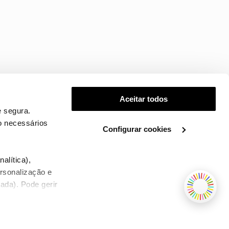
Aceitar todos
 segura.
o necessários
Configurar cookies
.
alítica),
ersonalização e
ada). Pode gerir
TERMOS E CONDIÇÕES
WHOLESALE