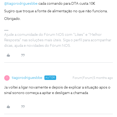
@tiagorodriguesbbe
cada comando para DTA custa 10€
Sugiro que troque a fonte de alimentação no que não funciona.
Obrigado.
Ajude a comunidade do Fórum NOS com “Likes” e “Melhor
Resposta” nas soluções mais úteis. Siga o perfil para acompanhar
dicas, ajuda e novidades do Fórum NOS.
tiagorodriguesbbe
AUTOR
Forum|Forum|5 months ago
T
Ja voltei a ligar novamente e depois de explicar a situação apos o
sinal sonoro começa a apitar e desligam a chamada