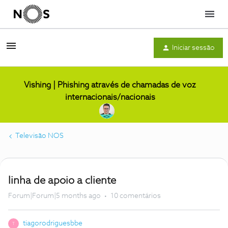
Menu
Iniciar sessão
Vishing | Phishing através de chamadas de voz
internacionais/nacionais
Televisão NOS
linha de apoio a cliente
Forum|Forum|5 months ago
10 comentários
tiagorodriguesbbe
T