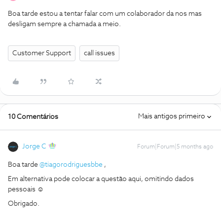
Boa tarde estou a tentar falar com um colaborador da nos mas
desligam sempre a chamada a meio.
Customer Support
call issues
Mais antigos primeiro
10 Comentários
Jorge C
Forum|Forum|5 months ago
Boa tarde ​
@tiagorodriguesbbe
,
Em alternativa pode colocar a questão aqui, omitindo dados
pessoais ☺️
Obrigado.