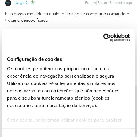
Jorge C
Forum|Forum|5 months ago
Mas posso me dirigir a qualquer loja nos e comprar o comando e
trocar o descodificador
Com certeza, verifique a mais próxima neste site.
Lojas NOS
Obrigado.
Configuração de cookies
Os cookies permitem-nos proporcionar lhe uma
Ajude a comunidade do Fórum NOS com “Likes” e “Melhor
experiência de navegação personalizada e segura.
Resposta” nas soluções mais úteis. Siga o perfil para acompanhar
Utilizamos cookies e/ou ferramentas similares nos
dicas, ajuda e novidades do Fórum NOS.
nossos websites ou aplicações que são necessários
Precisa de ajuda?
para o seu bom funcionamento técnico (cookies
1 pessoa gostou
T
necessários para a prestação de serviço).
Caso aceite, poderemos utilizar cookies para analisar
informação estatística (cookies de analítica), adaptar
este serviço às suas preferências e apresentar-lhe
Rafaela F.
Forum|Forum|5 months ago