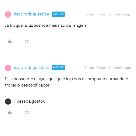
tiagorodriguesbbe
AUTOR
Forum|Forum|5 months ago
T
Ja troquei a luz acende mas nao da imagem
tiagorodriguesbbe
AUTOR
Forum|Forum|5 months ago
T
Mas posso me dirigir a qualquer loja nos e comprar o comando e
trocar o descodificador
1 pessoa gostou