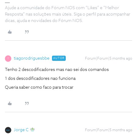
Ajude a comunidade do Fórum NOS com “Likes” e “Melhor
Resposta” nas soluções mais úteis. Siga o perfil para acompanhar
dicas, ajuda e novidades do Fórum NOS.
tiagorodriguesbbe
AUTOR
Forum|Forum|5 months ago
T
Tenho 2 descodificadores mas nao sei dos comandos
1 dos descodificadores nao funciona
Queria saber como faco para trocar
Jorge C
Forum|Forum|5 months ago