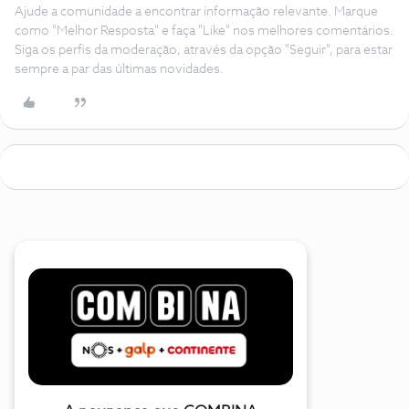
Ajude a comunidade a encontrar informação relevante. Marque
como "Melhor Resposta" e faça "Like" nos melhores comentários.
Siga os perfis da moderação, através da opção "Seguir", para estar
sempre a par das últimas novidades.