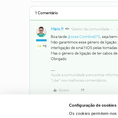
1 Comentário
Mário P.
Gestor da comunidade
Boa tarde
@Jose.Coimbra075
, seja be
Não garantimos esse género de ligação. É 
+6
interligação de sinal NOS pelas tomadas
Mas o género de ligação de ter cabos d
Obrigado
Ajude a comunidade a encontrar inform
"Like" nos melhores comentários.
Gosto
Configuração de cookies
Os cookies permitem-nos 