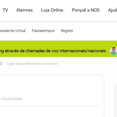
TV
Alarmes
Loja Online
Porquê a NOS
Aju
sistente Virtual
Passatempos
Registo
ing através de chamadas de voz internacionais/nacionais
S
Ligar duas televioes a uma box
 visualizações