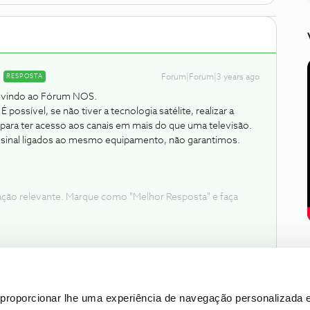
RESPOSTA
Forum|Forum|3 years ago
m-vindo ao Fórum NOS.
possível, se não tiver a tecnologia satélite, realizar a
 para ter acesso aos canais em mais do que uma televisão.
e sinal ligados ao mesmo equipamento, não garantimos.
ação relevante. Marque como "Melhor Resposta" e faça
proporcionar lhe uma experiência de navegação personalizada e