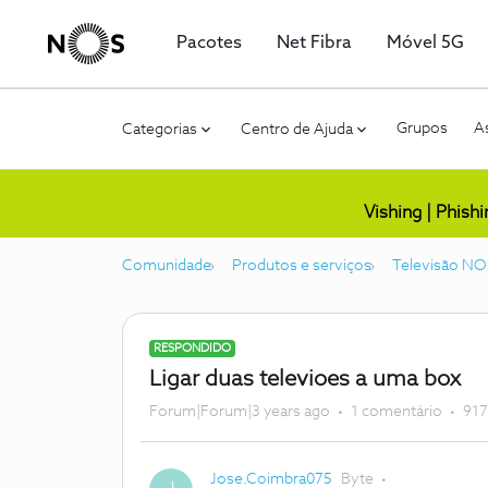
Pacotes
Net Fibra
Móvel 5G
Grupos
As
Categorias
Centro de Ajuda
Vishing | Phish
Comunidade
Produtos e serviços
Televisão NO
RESPONDIDO
Ligar duas televioes a uma box
Forum|Forum|3 years ago
1 comentário
917
Jose.Coimbra075
Byte