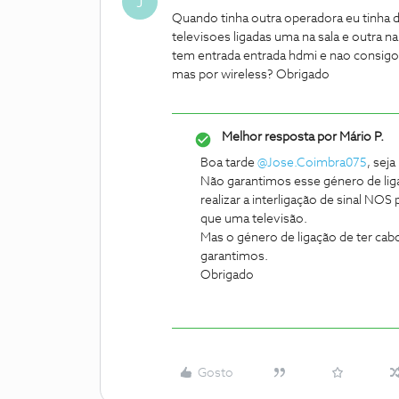
J
Quando tinha outra operadora eu tinha d
televisoes ligadas uma na sala e outra n
tem entrada entrada hdmi e nao consigo 
mas por wireless? Obrigado
Melhor resposta por
Mário P.
Boa tarde
@Jose.Coimbra075
, sej
Não garantimos esse género de ligaç
realizar a interligação de sinal NO
que uma televisão.
Mas o género de ligação de ter ca
garantimos.
Obrigado
Gosto