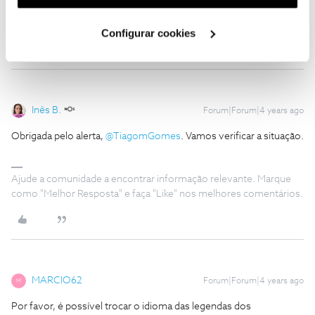
utilização dos cookies clicando em "
Configurar
Cookies
".
Tiago Gomes
Configurar cookies
Inês B.
Forum|Forum|4 years ago
Obrigada pelo alerta,
@TiagomGomes
. Vamos verificar a situação.
Ajude a comunidade a encontrar informação relevante. Marque
como "Melhor Resposta" e faça "Like" nos melhores comentários.
MARCIO62
Forum|Forum|4 years ago
M
Por favor, é possível trocar o idioma das legendas dos