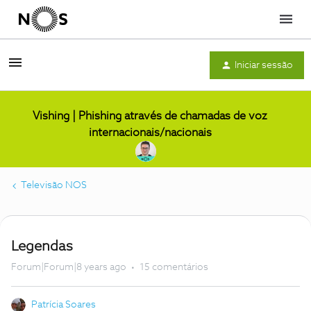
Menu
Iniciar sessão
Vishing | Phishing através de chamadas de voz
internacionais/nacionais
Televisão NOS
Legendas
Forum|Forum|8 years ago
15 comentários
Patrícia Soares