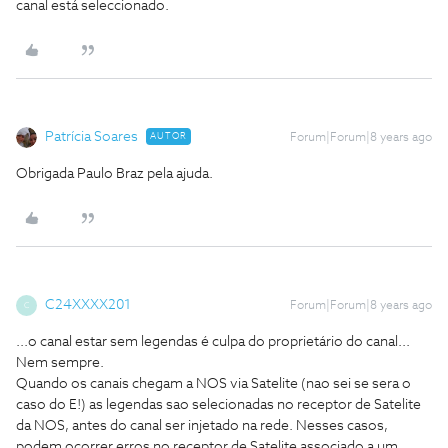
canal está seleccionado.
Patrícia Soares
AUTOR
Forum|Forum|8 years ago
Obrigada Paulo Braz pela ajuda.
C24XXXX201
Forum|Forum|8 years ago
C
...o canal estar sem legendas é culpa do proprietário do canal...
Nem sempre.
Quando os canais chegam a NOS via Satelite (nao sei se sera o
caso do E!) as legendas sao selecionadas no receptor de Satelite
da NOS, antes do canal ser injetado na rede. Nesses casos,
podem ocorrer erros no receptor de Satelite associado a um