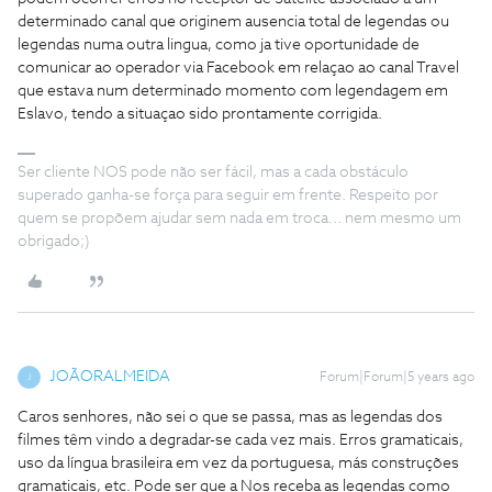
determinado canal que originem ausencia total de legendas ou
legendas numa outra lingua, como ja tive oportunidade de
comunicar ao operador via Facebook em relaçao ao canal Travel
que estava num determinado momento com legendagem em
Eslavo, tendo a situaçao sido prontamente corrigida.
Ser cliente NOS pode não ser fácil, mas a cada obstáculo
superado ganha-se força para seguir em frente. Respeito por
quem se propõem ajudar sem nada em troca... nem mesmo um
obrigado;)
JOÃORALMEIDA
Forum|Forum|5 years ago
J
Caros senhores, não sei o que se passa, mas as legendas dos
filmes têm vindo a degradar-se cada vez mais. Erros gramaticais,
uso da língua brasileira em vez da portuguesa, más construções
gramaticais, etc. Pode ser que a Nos receba as legendas como