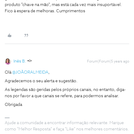
produto "chave na mão", mas está cada vez mais insuportàvel.
Fico à espera de melhoras. Cumprimentos
Inês B.
Forum|Forum|5 years ago
Olá
@JOÃORALMEIDA
,
Agradecemos o seu alerta e sugestão.
As legendas são geridas pelos próprios canais, no entanto, diga-
nos por favor a que canais se refere, para podermos analisar.
Obrigada
Ajude a comunidade a encontrar informação relevante. Marque
como "Melhor Resposta" e faça "Like" nos melhores comentários.