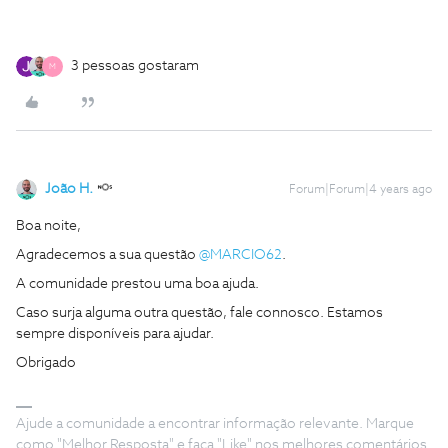
3 pessoas gostaram
M
João H.
Forum|Forum|4 years ago
Boa noite,
Agradecemos a sua questão
@MARCIO62
.
A comunidade prestou uma boa ajuda.
Caso surja alguma outra questão, fale connosco. Estamos
sempre disponíveis para ajudar.
Obrigado
Ajude a comunidade a encontrar informação relevante. Marque
como "Melhor Resposta" e faça "Like" nos melhores comentários.