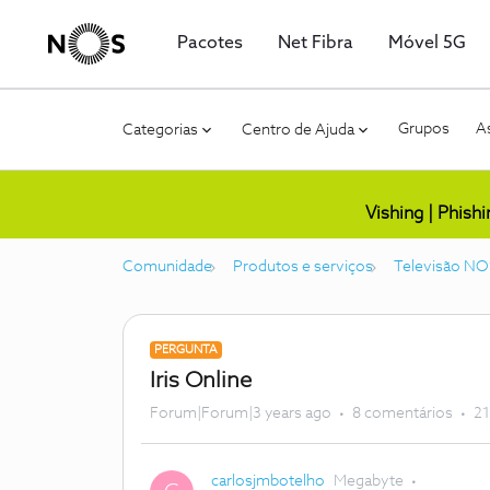
Pacotes
Net Fibra
Móvel 5G
Grupos
As
Categorias
Centro de Ajuda
Vishing | Phish
Comunidade
Produtos e serviços
Televisão NO
PERGUNTA
Iris Online
Forum|Forum|3 years ago
8 comentários
21
carlosjmbotelho
Megabyte