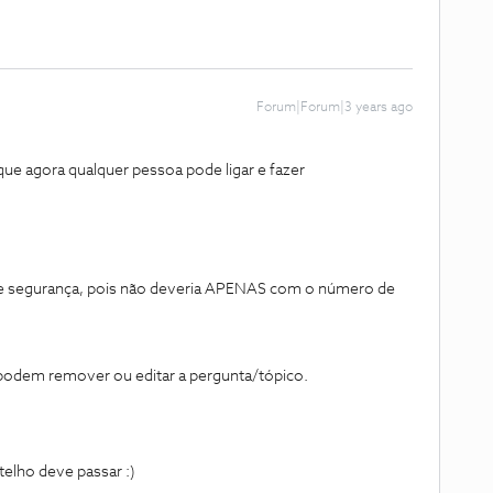
Forum|Forum|3 years ago
que agora qualquer pessoa pode ligar e fazer
de segurança, pois não deveria APENAS com o número de
odem remover ou editar a pergunta/tópico.
telho deve passar :)