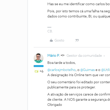
Mas se eu me identificar como carlos bo
Pois, por isto temos cá uma falha na seg
dados como contribuinte, BI, ou qualque
CB.
Gosto
Mário P.
Gestor da comunidade
Boa tarde a todos,
@carlosjmbotelho
, o
@Guimas
e o
@Util
+6
A designação Iris Online tem que ver co
O seu comentário foi editado por conter
publicamente para os proteger.
A ativação de serviços carece de confi
de cliente. A NOS garante a segurança d
Obrigado