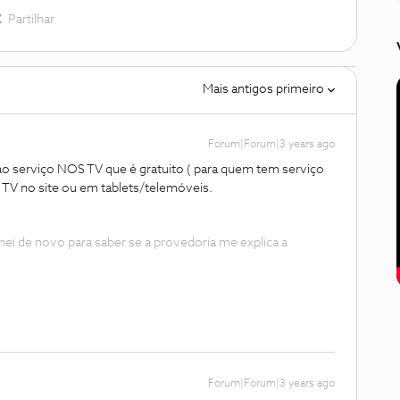
Partilhar
Mais antigos primeiro
Forum|Forum|3 years ago
ao serviço NOS TV que é gratuito ( para quem tem serviço
r TV no site ou em tablets/telemóveis.
de novo para saber se a provedoria me explica a
Forum|Forum|3 years ago