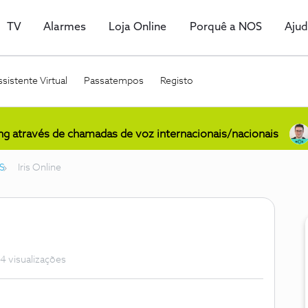
TV
Alarmes
Loja Online
Porquê a NOS
Aju
sistente Virtual
Passatempos
Registo
ing através de chamadas de voz internacionais/nacionais
S
Iris Online
4 visualizações