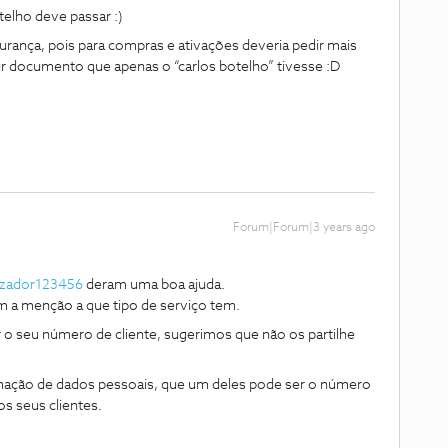
telho deve passar :)
urança, pois para compras e ativações deveria pedir mais
r documento que apenas o “carlos botelho” tivesse :D
Forum|Forum|3 years ago
izador123456
deram uma boa ajuda.
m a menção a que tipo de serviço tem.
 o seu número de cliente, sugerimos que não os partilhe
rmação de dados pessoais, que um deles pode ser o número
os seus clientes.