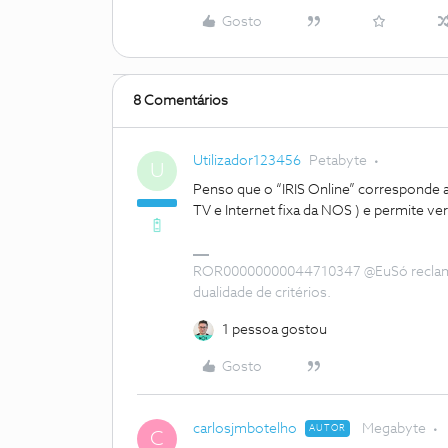
Gosto
8 Comentários
Utilizador123456
Petabyte
U
Penso que o “IRIS Online” corresponde 
TV e Internet fixa da NOS ) e permite ve
ROR00000000044710347 @EuSó reclamei 
dualidade de critérios.
1 pessoa gostou
Gosto
carlosjmbotelho
Megabyte
AUTOR
C