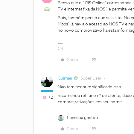
Penso que o “IRIS Online” corresponde 
TV e Internet fixa da NOS ) e permite ve
Pois, também penso que seja isto. No e
Mbps) já havia o acesso ao NOS TV e não
no novo comprovativo há esta informaçã
CB.
Gosto
Guimas
Super User
Não tem nenhum significado isso
recomendo retirar o nº de cliente, dado 
+2
compras/ativações em seu nome.
1 pessoa gostou
Gosto