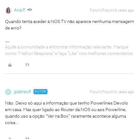
Ana P.
Forum|Forum|6 years ago
Quando tenta aceder à NOS TV não aparece nenhuma mensagem
de erro?
Ajude a comunidade a encontrar informação relevante. Marque
como "Melhor Resposta" e faça "Like" nos melhores comentários.
jpabreu9
AUTOR
Forum|Forum|6 years ago
J
Não. Deixo só aqui a informação que tenho Powerlines Devolo
em casa. Mas quer ligado ao Router da NOS ou aos Powerline,
quando uso a opção “Ver na Box” raramente acontece alguma
coisa...