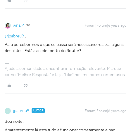
Ana P.
Forum|Forum|6 years ago
@jpabreu9
,
Para percebermos o que se passa será necessário realizar alguns
despistes. Está a aceder perto do Router?
Ajude a comunidade a encontrar informação relevante. Marque
como "Melhor Resposta" e faça "Like" nos melhores comentários.
jpabreu9
AUTOR
Forum|Forum|6 years ago
J
Boa noite,
Aparentemente já está tudo a funcionar corretamente e não