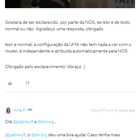
Gostaria de ser esclarecido, por parte da NOS, se isto é de todo
normal ou não. Agradeço uma resposta, obrigado.
Isso é normal, a configuração da UMA não tem nada a ver com o
router, é independente e atribuída automáticamente pela NOS.
Obrigado pelo esclarecimento! Abraço :)
Ana P.
Forum|Forum|6 years ago
Olá
@jpabreu9
e
@dxnog
,
@jpabreu9
, o
@dxnog
deu uma boa ajuda! Caso tenha mais