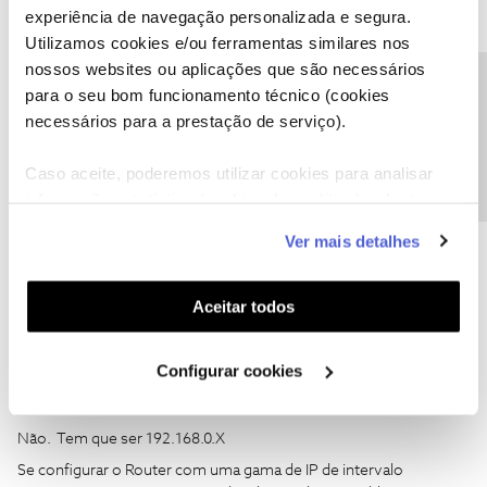
experiência de navegação personalizada e segura.
Utilizamos cookies e/ou ferramentas similares nos
nossos websites ou aplicações que são necessários
Precisa de ajuda?
para o seu bom funcionamento técnico (cookies
necessários para a prestação de serviço).
Guimas
Forum|Forum|6 years ago
Caso aceite, poderemos utilizar cookies para analisar
informação estatística (cookies de analítica), adaptar
Não. Tem que ser 192.168.0.X
este serviço às suas preferências e apresentar-lhe
Ver mais detalhes
funcionalidades (cookies de personalização e
1 pessoa gostou
J
funcionalidade) e adaptar anúncios aos seus interesses
(cookies de publicidade personalizada). Pode gerir a
Aceitar todos
utilização dos cookies clicando em "
Configurar
Cookies
".
Configurar cookies
jpabreu9
AUTOR
Forum|Forum|6 years ago
J
Não. Tem que ser 192.168.0.X
Se configurar o Router com uma gama de IP de intervalo