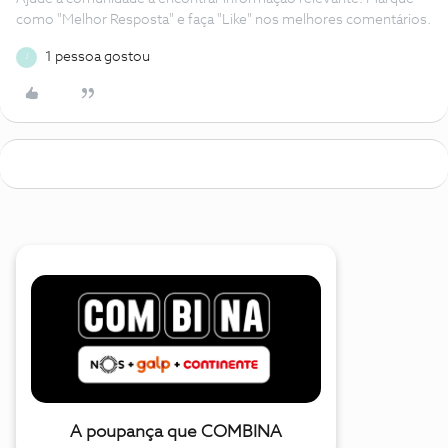
como "Melhor Resposta" e faça "Like" nos melhores comentários.
1 pessoa gostou
J
A poupança que COMBINA