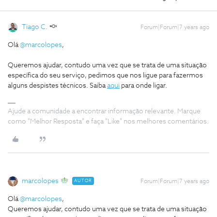
Tiago C.
Forum|Forum|7 years ago
Olá
@marcolopes
,
Queremos ajudar, contudo uma vez que se trata de uma situação
específica do seu serviço, pedimos que nos ligue para fazermos
alguns despistes técnicos. Saiba
aqui
para onde ligar.
Ajude a comunidade a encontrar informação relevante. Marque
como "Melhor Resposta" e faça "Like" nos melhores comentários.
marcolopes
AUTOR
Forum|Forum|7 years ago
Olá
@marcolopes
,
Queremos ajudar, contudo uma vez que se trata de uma situação