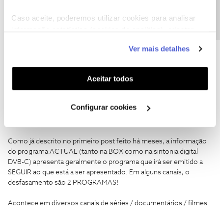
Precisa de ajuda?
Ajude a comunidade a encontrar informação relevante. Marque
como "Melhor Resposta" e faça "Like" nos melhores comentários.
Caso aceite, poderemos utilizar cookies para analisar
informação estatística (cookies de analítica), adaptar
este serviço às suas preferências e apresentar-lhe
Ver mais detalhes
funcionalidades (cookies de personalização e
funcionalidade) e adaptar anúncios aos seus interesses
marcolopes
AUTOR
Forum|Forum|7 years ago
(cookies de publicidade personalizada). Pode gerir a
Aceitar todos
utilização dos cookies clicando em "
Configurar
Olá
@marcolopes
🙂
Cookies
".
Agradecemos o seu feedback.
Configurar cookies
Para o conseguirmos ajudar pedimos, por favor, que nos detalhe
com exemplos em concreto desse desfasamento da informação.
Como já descrito no primeiro post feito há meses, a informação
do programa ACTUAL (tanto na BOX como na sintonia digital
DVB-C) apresenta geralmente o programa que irá ser emitido a
SEGUIR ao que está a ser apresentado. Em alguns canais, o
desfasamento são 2 PROGRAMAS!
Acontece em diversos canais de séries / documentários / filmes.