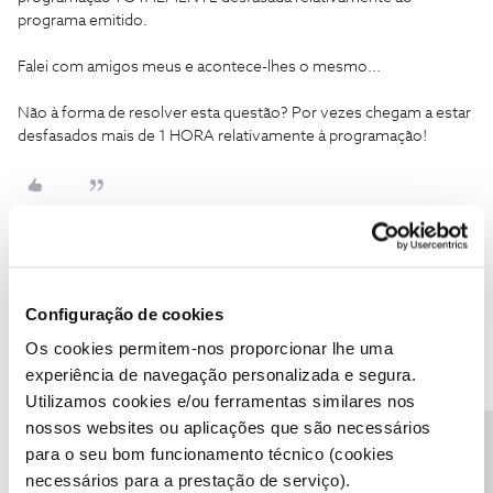
programa emitido.
Falei com amigos meus e acontece-lhes o mesmo...
Não à forma de resolver esta questão? Por vezes chegam a estar
desfasados mais de 1 HORA relativamente à programação!
Mário P.
Forum|Forum|7 years ago
Configuração de cookies
Olá
@marcolopes
🙂
Os cookies permitem-nos proporcionar lhe uma
Agradecemos o seu feedback.
experiência de navegação personalizada e segura.
Utilizamos cookies e/ou ferramentas similares nos
Para o conseguirmos ajudar pedimos, por favor, que nos detalhe
nossos websites ou aplicações que são necessários
com exemplos em concreto desse desfasamento da informação.
para o seu bom funcionamento técnico (cookies
necessários para a prestação de serviço).