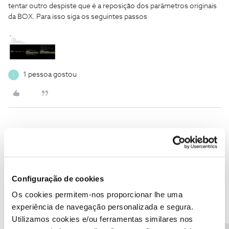
tentar outro despiste que é a reposição dos parâmetros originais
da BOX. Para isso siga os seguintes passos
1 pessoa gostou
L
Lssa
AUTOR
Forum|Forum|7 years ago
L
Não consigo aceder ao guia, não existe informação disponível em
nenhum canal para ver programação de dias anteriores, que se
Configuração de cookies
passa?
Experimente reiniciar a sua BOX para ver se repara a
anomalia.
Já fiz isso, a situação mantém-se
Nesse caso deve
Os cookies permitem-nos proporcionar lhe uma
tentar outro despiste que é a reposição dos parâmetros originais
experiência de navegação personalizada e segura.
da BOX. Para isso siga os seguintes passos
Demorou algum
Utilizamos cookies e/ou ferramentas similares nos
tempo, este a fazer procura de canais, mas a situação mantém-