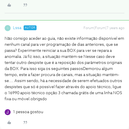
Lssa
AUTOR
Forum|Forum|7 years ago
L
Não consigo aceder ao guia, não existe informação disponível em
nenhum canal para ver programação de dias anteriores, que se
passa?
Experimente reiniciar a sua BOX para ver se repara a
anomalia.
Já fiz isso, a situação mantém-se
Nesse caso deve
tentar outro despiste que é a reposição dos parâmetros originais
da BOX. Para isso siga os seguintes passos
Demorou algum
tempo, este a fazer procura de canais, mas a situação mantém-
se....
Assim sendo, há a necessidade de serem efetuados outros
despistes que só é possível fazer através do apoio técnico, ligue
o 16990 apoio técnico opção 3 chamada grátis de uma linha NOS
fixa ou móvel.
obrigsdo
1 pessoa gostou