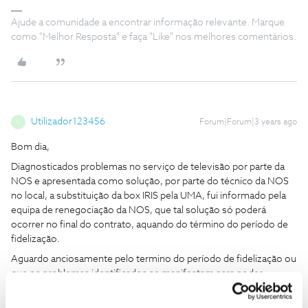
Ajude a comunidade a encontrar informação relevante. Marque
como "Melhor Resposta" e faça "Like" nos melhores comentários.
Utilizador123456
Forum|Forum|3 years ago
U
Bom dia,
Diagnosticados problemas no serviço de televisão por parte da
NOS e apresentada como solução, por parte do técnico da NOS
no local, a substituição da box IRIS pela UMA, fui informado pela
equipa de renegociação da NOS, que tal solução só poderá
ocorrer no final do contrato, aquando do término do período de
fidelização.
Aguardo anciosamente pelo termino do período de fidelização ou
que os problemas identificados se manifestam para poder
rescindir o contrato com a NOS.