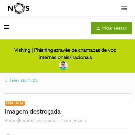
Menu
Iniciar sessão
Vishing | Phishing através de chamadas de voz
internacionais/nacionais
Televisão NOS
PERGUNTA
imagem destroçada
Forum|Forum|4 years ago
1 comentário