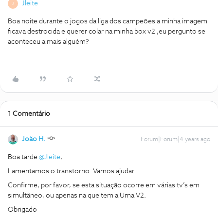
Jleite
J
Boa noite durante o jogos da liga dos campeões a minha imagem
ficava destrocida e querer colar na minha box v2 ,eu pergunto se
aconteceu a mais alguém?
1 Comentário
João H.
Forum|Forum|4 years ago
Boa tarde
@Jleite
,
Lamentamos o transtorno. Vamos ajudar.
Confirme, por favor, se esta situação ocorre em várias tv’s em
simultâneo, ou apenas na que tem a Uma V2.
Obrigado