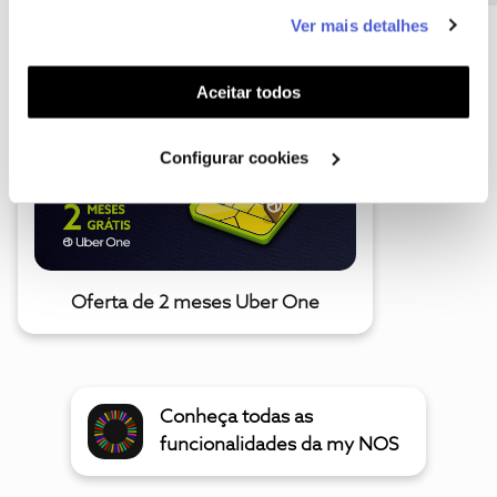
este serviço às suas preferências e apresentar-lhe
Ver mais detalhes
funcionalidades (cookies de personalização e
A poupança que COMBINA
funcionalidade) e adaptar anúncios aos seus interesses
(cookies de publicidade personalizada). Pode gerir a
Aceitar todos
utilização dos cookies clicando em "
Configurar
Cookies
".
Configurar cookies
Oferta de 2 meses Uber One
Conheça todas as
funcionalidades da my NOS