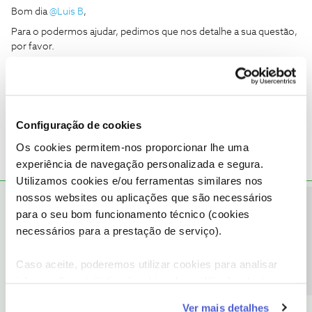
Bom dia
@Luis B
,
Para o podermos ajudar, pedimos que nos detalhe a sua questão,
por favor.
A indicação do canal não surge no painel frontal da box?
Obrigado
Sim. É exatamente isso. Obrigado.
Configuração de cookies
Os cookies permitem-nos proporcionar lhe uma
experiência de navegação personalizada e segura.
Utilizamos cookies e/ou ferramentas similares nos
nossos websites ou aplicações que são necessários
Mário P.
RESPOSTA
Forum|Forum|6 years ago
Precisa de ajuda?
para o seu bom funcionamento técnico (cookies
@Luis B
,
necessários para a prestação de serviço).
Já experimentou ligar numa outra tomada? Se sim, sugerimos
que se desloque a uma Loja NOS para proceder à troca do
Caso aceite, poderemos utilizar cookies para analisar
equipamento.
informação estatística (cookies de analítica), adaptar
Muito obrigado.
este serviço às suas preferências e apresentar-lhe
Ver mais detalhes