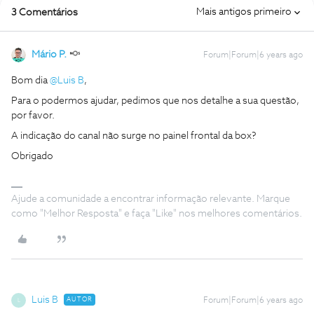
Mais antigos primeiro
3 Comentários
Mário P.
Forum|Forum|6 years ago
Bom dia
@Luis B
,
Para o podermos ajudar, pedimos que nos detalhe a sua questão,
por favor.
A indicação do canal não surge no painel frontal da box?
Obrigado
Ajude a comunidade a encontrar informação relevante. Marque
como "Melhor Resposta" e faça "Like" nos melhores comentários.
Luis B
AUTOR
Forum|Forum|6 years ago
L