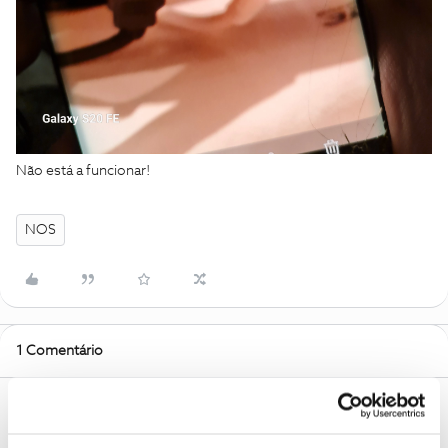
Não está a funcionar!
NOS
1 Comentário
Mário P.
Forum|Forum|1 year ago
Boa tarde,
@Edite Martins Moura
.