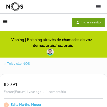
Menu
Iniciar sessão
Vishing | Phishing através de chamadas de voz
internacionais/nacionais
Televisão NOS
ID 791
Forum|Forum|1 year ago
1 comentário
Edite Martins Moura
E