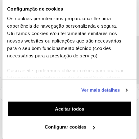
Lamentamos a situação.
Configuração de cookies
Sugerimos que, por favor, verifique se os cabos estão
Os cookies permitem-nos proporcionar lhe uma
devidamente ligados e, de seguida, remova o cartão NOS da box
experiência de navegação personalizada e segura.
e volte, novamente, a inserir.
Utilizamos cookies e/ou ferramentas similares nos
Obrigado,
nossos websites ou aplicações que são necessários
Precisa de ajuda?
para o seu bom funcionamento técnico (cookies
Ajude a comunidade a encontrar informação relevante. Marque
necessários para a prestação de serviço).
como "Melhor Resposta" e faça "Like" nos melhores comentários.
Caso aceite, poderemos utilizar cookies para analisar
informação estatística (cookies de analítica), adaptar
este serviço às suas preferências e apresentar-lhe
Ver mais detalhes
funcionalidades (cookies de personalização e
funcionalidade) e adaptar anúncios aos seus interesses
(cookies de publicidade personalizada). Pode gerir a
Aceitar todos
utilização dos cookies clicando em "
Configurar
Cookies
".
Configurar cookies