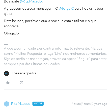
Boa noite
@Rita Macedo
,
Agradecemos a sua mensagem. O
@Jorge C
partilhou uma boa
ajuda.
Detalhe-nos, por favor, qual a box que está a utilizar e o que
acontece.
Obrigado
Ajude a comunidade a encontrar informação relevante. Marque
como "Melhor Resposta" e faça "Like" nos melhores comentários.
Siga os perfis da moderação, através da opção "Seguir", para estar
sempre a par das ultimas novidades.
1 pessoa gostou
Rita Macedo
AUTOR
Forum|Forum|2 years ago
R