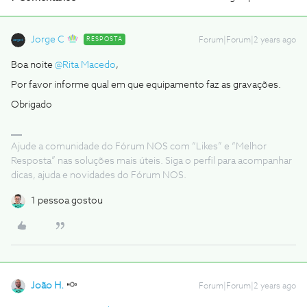
Jorge C
RESPOSTA
Forum|Forum|2 years ago
Boa noite
@Rita Macedo
,
Por favor informe qual em que equipamento faz as gravações.
Obrigado
Ajude a comunidade do Fórum NOS com “Likes” e “Melhor
Resposta” nas soluções mais úteis. Siga o perfil para acompanhar
dicas, ajuda e novidades do Fórum NOS.
1 pessoa gostou
João H.
Forum|Forum|2 years ago