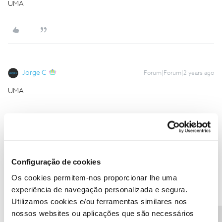
UMA
Jorge C
Forum|Forum|2 years ago
UMA
Por favor experimente este procedimento:
Boa sorte
Configuração de cookies
Ajude a comunidade do Fórum NOS com “Likes” e “Melhor
Resposta” nas soluções mais úteis. Siga o perfil para acompanhar
Os cookies permitem-nos proporcionar lhe uma
dicas, ajuda e novidades do Fórum NOS.
experiência de navegação personalizada e segura.
Utilizamos cookies e/ou ferramentas similares nos
nossos websites ou aplicações que são necessários