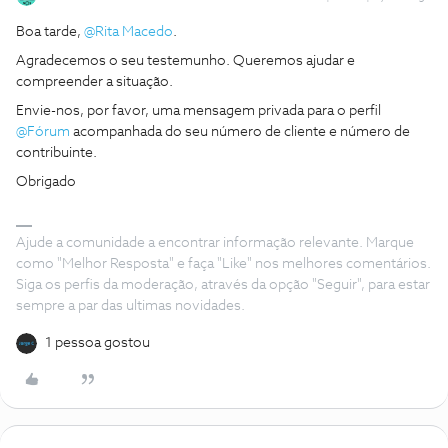
Boa tarde,
@Rita Macedo
.
Agradecemos o seu testemunho. Queremos ajudar e
compreender a situação.
Envie-nos, por favor, uma mensagem privada para o perfil
@Fórum
acompanhada do seu número de cliente e número de
contribuinte.
Obrigado
Ajude a comunidade a encontrar informação relevante. Marque
como "Melhor Resposta" e faça "Like" nos melhores comentários.
Siga os perfis da moderação, através da opção "Seguir", para estar
sempre a par das ultimas novidades.
1 pessoa gostou