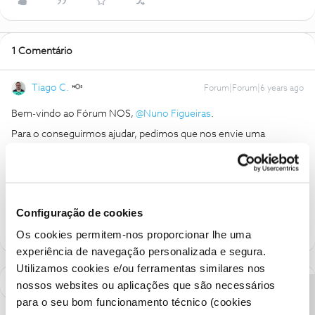
1 Comentário
Tiago C.
Forum|Forum|6 years ago
Bem-vindo ao Fórum NOS,
@Nuno Figueiras
.
Para o conseguirmos ajudar, pedimos que nos envie uma
mensagem privada com o seu número de Cliente NOS.
Ajude a comunidade a encontrar informação relevante. Marque
como "Melhor Resposta" e faça "Like" nos melhores comentários.
Configuração de cookies
Os cookies permitem-nos proporcionar lhe uma
experiência de navegação personalizada e segura.
Utilizamos cookies e/ou ferramentas similares nos
nossos websites ou aplicações que são necessários
para o seu bom funcionamento técnico (cookies