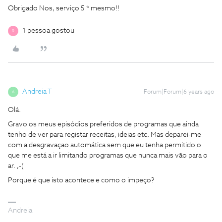
Obrigado Nos, serviço 5 * mesmo!!
1 pessoa gostou
R
Andreia T
Forum|Forum|6 years ago
A
Olá.
Gravo os meus episódios preferidos de programas que ainda
tenho de ver para registar receitas, ideias etc. Mas deparei-me
com a desgravaçao automática sem que eu tenha permitido o
que me está a ir limitando programas que nunca mais vão para o
ar. ,-(
Porque é que isto acontece e como o impeço?
Andreia