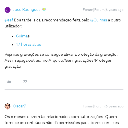
Jose Rodrigues
Forum|Forum|6 years ago
@ssf
Boa tarde, siga a recomendação feita pelo
@Guimas
a outro
utilizador:
Guima
s
17 horas atrás
Veja nas gravações se consegue ativar a proteção da gravação.
Assim apaga outras. no Arquivo/Gerir gravações/Proteger
gravação
Oscar7
Forum|Forum|6 years ago
Os 6 meses devem tar relacionados com autorizações. Quem
fornece os conteúdos não dá permissões para ficares com eles