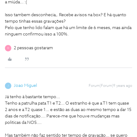
a miúda... :(
Isso tambem desconhecia,. Recebe avisos na box? E há quanto
tempo tinhas essas gravações?
Pelo que tenho lido falam que há um limite de 6 meses, mas ainda
ninguem confirmou isso a 100%.
2 pessoas gostaram
R
Joao Miguel
Forum|Forum|9 years ago
J
Já tenho à bastante tempo...
Tenho a patrulha pata T1 e T2... O estranho é que a T1 tem quase
2 anos e a T2 quase 1... e estão as duas ao mesmo tempo a dar 15
dias de notificação.... Parece-me que houve mudanças mas
politicas da NOS....
Mas também não faz sentido ter tempo de gravação... se quero