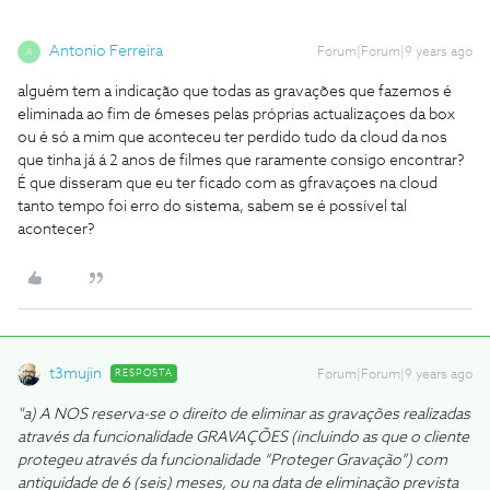
Antonio Ferreira
Forum|Forum|9 years ago
A
alguém tem a indicação que todas as gravações que fazemos é
eliminada ao fim de 6meses pelas próprias actualizaçoes da box
ou é só a mim que aconteceu ter perdido tudo da cloud da nos
que tinha já á 2 anos de filmes que raramente consigo encontrar?
É que disseram que eu ter ficado com as gfravaçoes na cloud
tanto tempo foi erro do sistema, sabem se é possível tal
acontecer?
t3mujin
RESPOSTA
Forum|Forum|9 years ago
"a) A NOS reserva-se o direito de eliminar as gravações realizadas
através da funcionalidade GRAVAÇÕES (incluindo as que o cliente
protegeu através da funcionalidade “Proteger Gravação”) com
antiguidade de 6 (seis) meses, ou na data de eliminação prevista