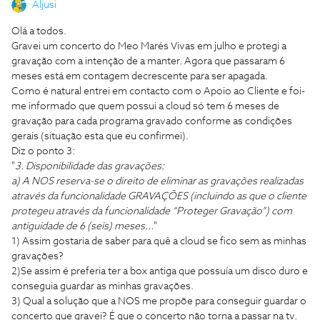
Aljusi
Olá a todos.
Gravei um concerto do Meo Marés Vivas em julho e protegi a
gravação com a intenção de a manter. Agora que passaram 6
meses está em contagem decrescente para ser apagada.
Como é natural entrei em contacto com o Apoio ao Cliente e foi-
me informado que quem possui a cloud só tem 6 meses de
gravação para cada programa gravado conforme as condições
gerais (situação esta que eu confirmei).
Diz o ponto 3:
"
3. Disponibilidade das gravações:
a) A NOS reserva-se o direito de eliminar as gravações realizadas
através da funcionalidade GRAVAÇÕES (incluindo as que o cliente
protegeu através da funcionalidade “Proteger Gravação”) com
antiguidade de 6 (seis) meses...
"
1) Assim gostaria de saber para quê a cloud se fico sem as minhas
gravações?
2)Se assim é preferia ter a box antiga que possuía um disco duro e
conseguia guardar as minhas gravações.
3) Qual a solução que a NOS me propõe para conseguir guardar o
concerto que gravei? É que o concerto não torna a passar na tv.