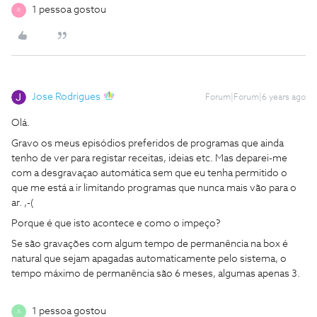
1 pessoa gostou
R
Jose Rodrigues
Forum|Forum|6 years ago
Olá.
Gravo os meus episódios preferidos de programas que ainda
tenho de ver para registar receitas, ideias etc. Mas deparei-me
com a desgravaçao automática sem que eu tenha permitido o
que me está a ir limitando programas que nunca mais vão para o
ar. ,-(
Porque é que isto acontece e como o impeço?
Se são gravações com algum tempo de permanência na box é
natural que sejam apagadas automaticamente pelo sistema, o
tempo máximo de permanência são 6 meses, algumas apenas 3.
1 pessoa gostou
A