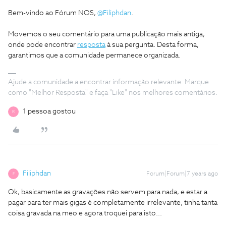
Bem-vindo ao Fórum NOS,
@Filiphdan
.
Movemos o seu comentário para uma publicação mais antiga,
onde pode encontrar
resposta
à sua pergunta. Desta forma,
garantimos que a comunidade permanece organizada.
Ajude a comunidade a encontrar informação relevante. Marque
como "Melhor Resposta" e faça "Like" nos melhores comentários.
1 pessoa gostou
R
Filiphdan
Forum|Forum|7 years ago
F
Ok, basicamente as gravações não servem para nada, e estar a
pagar para ter mais gigas é completamente irrelevante, tinha tanta
coisa gravada na meo e agora troquei para isto...