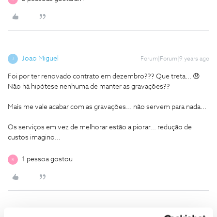
Joao Miguel
Forum|Forum|9 years ago
J
Foi por ter renovado contrato em dezembro??? Que treta... 😞
Não há hipótese nenhuma de manter as gravações??
Mais me vale acabar com as gravações... não servem para nada...
Os serviços em vez de melhorar estão a piorar... redução de
custos imagino...
1 pessoa gostou
R