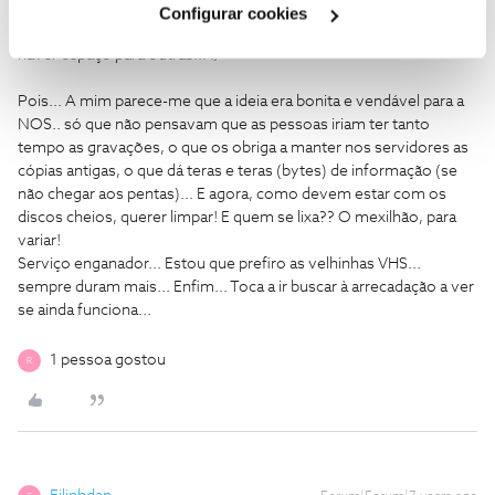
Configurar cookies
Eles tem que ir 'limpando' essas gravaçoes mais antigas para
haver espaço para outras... :/
Pois... A mim parece-me que a ideia era bonita e vendável para a
NOS.. só que não pensavam que as pessoas iriam ter tanto
tempo as gravações, o que os obriga a manter nos servidores as
cópias antigas, o que dá teras e teras (bytes) de informação (se
não chegar aos pentas)... E agora, como devem estar com os
discos cheios, querer limpar! E quem se lixa?? O mexilhão, para
variar!
Serviço enganador... Estou que prefiro as velhinhas VHS...
sempre duram mais... Enfim... Toca a ir buscar à arrecadação a ver
se ainda funciona...
1 pessoa gostou
R