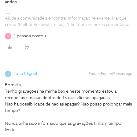
antigo.
Ajude a comunidade a encontrar informação relevante. Marque
como "Melhor Resposta" e faça "Like" nos melhores comentários.
1 pessoa gostou
R
Joao Miguel
Forum|Forum|9 years ago
J
Bom dia,
Tenho gravações na minha box e neste momento estou a
receber avisos que dentro de 15 dias vão ser apagadas...
Não há possibilidade de não as apagar? Não posso prolongar mais
tempo?
Nunca tinha sido informado que as gravações tinham tempo
limite...