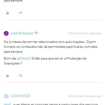
para sempre.
Jose Rodrigues
Forum|Forum|6 years ago
Os 6 meses devem tar relacionados com autorizações. Quem
fornece os conteúdos não dá permissões para ficares com eles
para sempre.
Bom dia,
@Oscar7
Então para que serve a Protecção de
Gravações ?
C24XXXX201
Forum|Forum|6 years ago
C
@ssf
, quer alterar as coniçoes gerais e particulares dos serviços