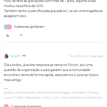
Pois, se tens as gravações com mais de 1 anos, alguma coisa
mudou na politica da NOS.
Tambem tenho a patrulha pata gravada lol, vai ser uma tragédia se
apagarem isso...
3 pessoas gostaram
J
R
Ana M.
Forum|Forum|9 years ago
Olá a todos, já existe resposta ao tema no Fórum, por uma
questão de organização e para garantir que a comunidade
encontra o tema de forma rápida, associámos o post ao tópico
mais antigo.
Ajude a comunidade a encontrar informação relevante. Marque
como "Melhor Resposta" e faça "Like" nos melhores comentários.
2 pessoas gostaram
R