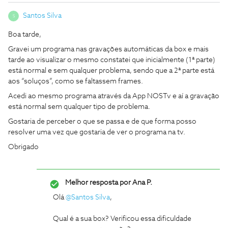
Santos Silva
S
Boa tarde,
Gravei um programa nas gravações automáticas da box e mais
tarde ao visualizar o mesmo constatei que inicialmente (1ª parte)
está normal e sem qualquer problema, sendo que a 2ª parte está
aos “soluços”, como se faltassem frames.
Acedi ao mesmo programa através da App NOSTv e aí a gravação
está normal sem qualquer tipo de problema.
Gostaria de perceber o que se passa e de que forma posso
resolver uma vez que gostaria de ver o programa na tv.
Obrigado
Melhor resposta por
Ana P.
Olá
@Santos Silva
,
Qual é a sua box? Verificou essa dificuldade