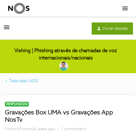
Menu
Iniciar sessão
Vishing | Phishing através de chamadas de voz
internacionais/nacionais
Televisão NOS
RESPONDIDO
Gravações Box UMA vs Gravações App
NosTv
Forum|Forum|6 years ago
1 comentário