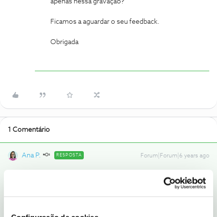
apenas nessa gravação?
Ficamos a aguardar o seu feedback.
Obrigada
1 Comentário
Ana P.
RESPOSTA
Forum|Forum|6 years ago
Olá
@Santos Silva
,
Qual é a sua box? Verificou essa dificuldade apenas nessa
gravação?