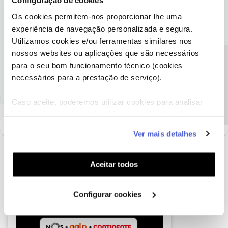
Configuração de cookies
Ficamos a aguardar o seu feedback.
Os cookies permitem-nos proporcionar lhe uma
experiência de navegação personalizada e segura.
Obrigada
Utilizamos cookies e/ou ferramentas similares nos
nossos websites ou aplicações que são necessários
Ajude a comunidade a encontrar informação relevante. Marque
Precisa de ajuda?
para o seu bom funcionamento técnico (cookies
como "Melhor Resposta" e faça "Like" nos melhores comentários.
necessários para a prestação de serviço).
Caso aceite, poderemos utilizar cookies para analisar
informação estatística (cookies de analítica), adaptar
este serviço às suas preferências e apresentar-lhe
Ver mais detalhes
funcionalidades (cookies de personalização e
funcionalidade) e adaptar anúncios aos seus interesses
(cookies de publicidade personalizada). Pode gerir a
Aceitar todos
utilização dos cookies clicando em "
Configurar
Cookies
".
Configurar cookies