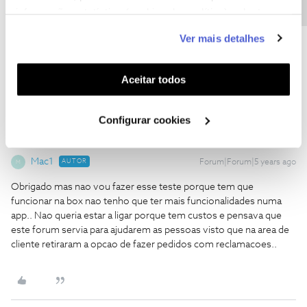
informação estatística (cookies de analítica), adaptar
Se tem a app NOS TV instalada, verifique se é possível assistir
este serviço às suas preferências e apresentar-lhe
Ver mais detalhes
através da aplicação. Se mesmo assim não conseguir, ligue 16990
funcionalidades (cookies de personalização e
apoio tecnico opção 3 chamada gratuita da rede NOS para que
funcionalidade) e adaptar anúncios aos seus interesses
possa ser resolvida a anomalia.
(cookies de publicidade personalizada). Pode gerir a
Aceitar todos
utilização dos cookies clicando em "
Configurar
Cookies
".
Configurar cookies
Mac1
AUTOR
Forum|Forum|5 years ago
M
Obrigado mas nao vou fazer esse teste porque tem que
funcionar na box nao tenho que ter mais funcionalidades numa
app.. Nao queria estar a ligar porque tem custos e pensava que
este forum servia para ajudarem as pessoas visto que na area de
cliente retiraram a opcao de fazer pedidos com reclamacoes..