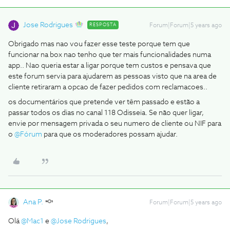
Jose Rodrigues
RESPOSTA
Forum|Forum|5 years ago
Obrigado mas nao vou fazer esse teste porque tem que
funcionar na box nao tenho que ter mais funcionalidades numa
app.. Nao queria estar a ligar porque tem custos e pensava que
este forum servia para ajudarem as pessoas visto que na area de
cliente retiraram a opcao de fazer pedidos com reclamacoes..
os documentários que pretende ver têm passado e estão a
passar todos os dias no canal 118 Odisseia. Se não quer ligar,
envie por mensagem privada o seu numero de cliente ou NIF para
o
@Fórum
para que os moderadores possam ajudar.
Ana P.
Forum|Forum|5 years ago
Olá
@Mac1
e
@Jose Rodrigues
,