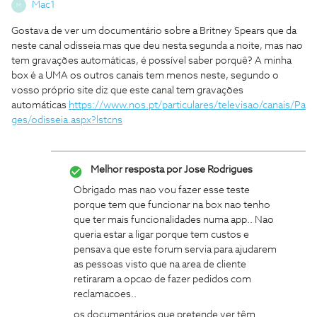
Mac1
M
Gostava de ver um documentário sobre a Britney Spears que da
neste canal odisseia mas que deu nesta segunda a noite, mas nao
tem gravações automáticas, é possível saber porquê? A minha
box é a UMA os outros canais tem menos neste, segundo o
vosso próprio site diz que este canal tem gravações
automáticas
https://www.nos.pt/particulares/televisao/canais/Pa
ges/odisseia.aspx?lstcns
Melhor resposta por
Jose Rodrigues
Obrigado mas nao vou fazer esse teste
porque tem que funcionar na box nao tenho
que ter mais funcionalidades numa app.. Nao
queria estar a ligar porque tem custos e
pensava que este forum servia para ajudarem
as pessoas visto que na area de cliente
retiraram a opcao de fazer pedidos com
reclamacoes..
os documentários que pretende ver têm