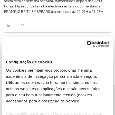
sexta feira da semana passada, transmitidos depois das 12:00
horas. Na segunda feira há efectivamente 2 documentários
FRAMING BRITNEY SPEARS transmitidos ás 22:01H e 23:15H.
Mac1
AUTOR
Forum|Forum|5 years ago
M
Pois devia dar, eu nunca vejo este canal e por isso so reparei nisto
Configuração de cookies
agora porque queria ver aquele documentário, provavelmente
isto ja esta assim desde o início que eu aderi á NOS que foi a cerca
Os cookies permitem-nos proporcionar lhe uma
de 1ano, gostaria quando possível que alguém responsável da
experiência de navegação personalizada e segura.
parte técnica que me ajudasse a resolver isto..
Utilizamos cookies e/ou ferramentas similares nos
nossos websites ou aplicações que são necessários
Precisa de ajuda?
para o seu bom funcionamento técnico (cookies
necessários para a prestação de serviço).
Caso aceite, poderemos utilizar cookies para analisar
Jose Rodrigues
Forum|Forum|5 years ago