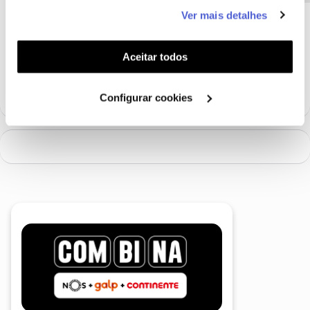
este serviço às suas preferências e apresentar-lhe
Pois, mas eu estou a falar de gravações “Agendadas” e aparecem
Ver mais detalhes
funcionalidades (cookies de personalização e
aqui as que estão para gravar em datas futuras.
funcionalidade) e adaptar anúncios aos seus interesses
Não faz sentido e antes funcionava, e que uma gravação que teve
(cookies de publicidade personalizada). Pode gerir a
Aceitar todos
lugar ontem em vez de ir para as ultimas, fique nas agendadas.
utilização dos cookies clicando em "
Configurar
Cookies
".
Configurar cookies