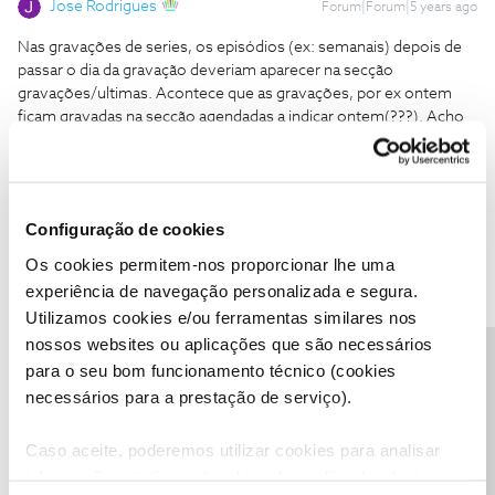
Jose Rodrigues
Forum|Forum|5 years ago
Nas gravações de series, os episódios (ex: semanais) depois de
passar o dia da gravação deveriam aparecer na secção
gravações/ultimas. Acontece que as gravações, por ex ontem
ficam gravadas na secção agendadas a indicar ontem(???). Acho
que ultimas=passado, ultimas gravações.
Agendadas=em data a atingir.
Cumprimentos
Configuração de cookies
Bom dia, no caso das séries, os episódios agendados são
gravados e ficam disponíveis nas últimas gravações, mas, ao
Os cookies permitem-nos proporcionar lhe uma
mesmo tempo, são imediatamente incorpados na série que que
experiência de navegação personalizada e segura.
encontra gravada nas Séries, episódio 1,2,3,4 e por aí adiante, no
Utilizamos cookies e/ou ferramentas similares nos
dia seguinte a gravação é retirada das últimas gravações.
nossos websites ou aplicações que são necessários
Precisa de ajuda?
para o seu bom funcionamento técnico (cookies
necessários para a prestação de serviço).
Caso aceite, poderemos utilizar cookies para analisar
informação estatística (cookies de analítica), adaptar
ifm
AUTOR
Forum|Forum|5 years ago
I