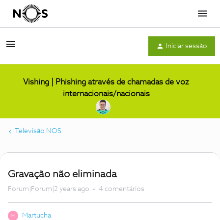
Menu
Iniciar sessão
Vishing | Phishing através de chamadas de voz
internacionais/nacionais
Televisão NOS
Gravação não eliminada
Forum|Forum|2 years ago
4 comentários
Martucha
M