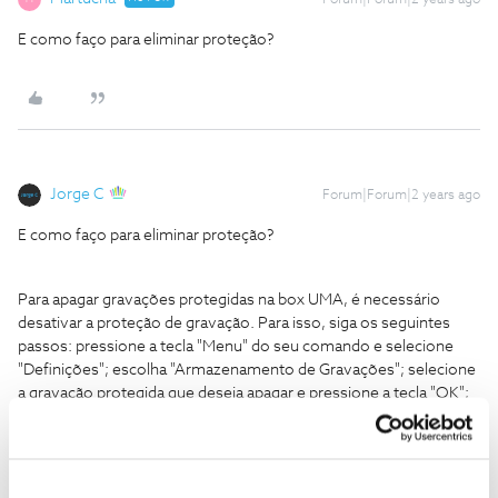
Forum|Forum|2 years ago
E como faço para eliminar proteção?
Jorge C
Forum|Forum|2 years ago
E como faço para eliminar proteção?
Para apagar gravações protegidas na box UMA, é necessário
desativar a proteção de gravação. Para isso, siga os seguintes
passos: pressione a tecla "Menu" do seu comando e selecione
"Definições"; escolha "Armazenamento de Gravações"; selecione
a gravação protegida que deseja apagar e pressione a tecla "OK";
selecione "Desproteger" e confirme a ação. Caso tenha alguma
dificuldade no processo, entre em contato com a equipe do
Fórum NOS.
Fontes de Informação: https://forum.nos.pt/configuracoes-