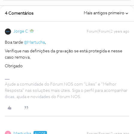
Mais antigos primeiro
4 Comentários
Jorge C
Forum|Forum|2 years ago
Boa tarde
@Martucha
,
Verifique nas definições da gravação se está protegida e nesse
caso remova.
Obrigado
Ajude a comunidade do Fórum NOS com “Likes” e “Melhor
Resposta” nas soluções mais úteis. Siga o perfil para acompanhar
dicas, ajuda e novidades do Fórum NOS.
Martucha
AUTOR
M