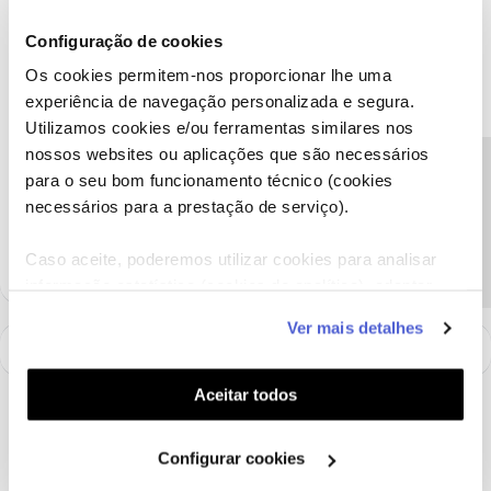
Agradecemos a mensagem. Vamos ajudar.
Configuração de cookies
Envie-nos por favor, uma mensagem privada com o seu número
de cliente, para o perfil
@Fórum
.
Os cookies permitem-nos proporcionar lhe uma
Obrigado
experiência de navegação personalizada e segura.
Utilizamos cookies e/ou ferramentas similares nos
nossos websites ou aplicações que são necessários
Ajude a comunidade a encontrar informação relevante. Marque
Precisa de ajuda?
para o seu bom funcionamento técnico (cookies
como "Melhor Resposta" e faça "Like" nos melhores comentários.
necessários para a prestação de serviço).
Siga os perfis da moderação, através da opção "Seguir", para estar
sempre a par das ultimas novidades.
Caso aceite, poderemos utilizar cookies para analisar
informação estatística (cookies de analítica), adaptar
este serviço às suas preferências e apresentar-lhe
Ver mais detalhes
funcionalidades (cookies de personalização e
funcionalidade) e adaptar anúncios aos seus interesses
(cookies de publicidade personalizada). Pode gerir a
Aceitar todos
utilização dos cookies clicando em "
Configurar
Cookies
".
Configurar cookies