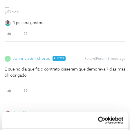
@Diogo
1 pessoa gostou
Johnny sem_choros
AUTOR
Forum|Forum|5 years ago
J
E que no dia que fiz o contrato disseram que demorava 7 dias mas
ok obrigado
João H.
Forum|Forum|5 years ago
Boa noite
@Johnny sem_choros
,