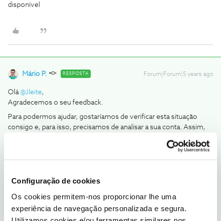
disponível
Mário P.
RESPOSTA
Forum|Forum|5 years ago
Olá
@Jleite
,
Agradecemos o seu feedback.
Para podermos ajudar, gostaríamos de verificar esta situação
consigo e, para isso, precisamos de analisar a sua conta. Assim,
pedimos que nos envie uma mensagem privada com o seu
número de cliente para o perfil
@Fórum
.
Obrigado
Configuração de cookies
Ajude a comunidade a encontrar informação relevante. Marque
Os cookies permitem-nos proporcionar lhe uma
como "Melhor Resposta" e faça "Like" nos melhores comentários.
experiência de navegação personalizada e segura.
Utilizamos cookies e/ou ferramentas similares nos