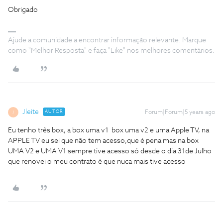
Obrigado
Ajude a comunidade a encontrar informação relevante. Marque
como "Melhor Resposta" e faça "Like" nos melhores comentários.
Jleite
AUTOR
Forum|Forum|5 years ago
J
Eu tenho três box, a box uma v1 box uma v2 e uma Apple TV, na
APPLE TV eu sei que não tem acesso,que é pena mas na box
UMA V2 e UMA V1 sempre tive acesso só desde o dia 31de Julho
que renovei o meu contrato é que nuca mais tive acesso