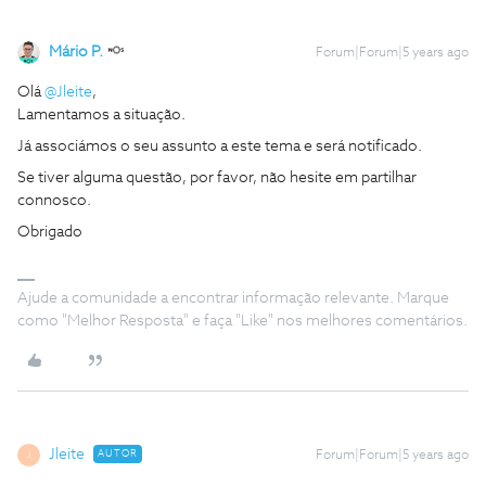
Mário P.
Forum|Forum|5 years ago
Olá
@Jleite
,
Lamentamos a situação.
Já associámos o seu assunto a este tema e será notificado.
Se tiver alguma questão, por favor, não hesite em partilhar
connosco.
Obrigado
Ajude a comunidade a encontrar informação relevante. Marque
como "Melhor Resposta" e faça "Like" nos melhores comentários.
Jleite
AUTOR
Forum|Forum|5 years ago
J