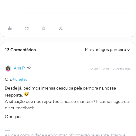
Mais antigos primeiro
13 Comentários
Ana P.
Forum|Forum|5 years ago
Olá
@Jleite
,
Desde já, pedimos imensa desculpa pela demora na nossa
resposta.
A situação que nos reportou ainda se mantém? Ficamos aguardar
o seu feedback.
Obrigada
Ajude a comunidade a encontrar informação relevante. Marque