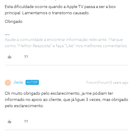
Esta dificuldade ocorre quando a Apple TV passa a ser a box
principal. Lamentamos o transtorno causado.
Obrigado
Ajude a comunidade a encontrar informação relevante. Marque
como "Melhor Resposta" e faça "Like" nos melhores comentários.
Jleite
AUTOR
Forum|Forum|5 years ago
J
Ok muito obrigado pelo esclarecimento, ja me pódiam ter
informado no apoio ao cliente, que já liguei 3 vezes, mas obrigado
pelo esclarecimento.