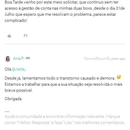
Boa Tarde venho por este meio solicitar, que continuo sem ter
acesso à gestão de conta nas minhas duas boxs ,desde o dia 31de
Julho que espero que me resolvam o problema ,parece estar
complicado!
Ana P.
Forum|Forum|5 years ago
Olá
@Jleite
,
Desde já, lamentamos todo o transtorno causado e demora.
Estamos a trabalhar para que a sua situação seja resolvida o mais
breve possível.
Obrigada
Ajude a comunidade a encontrar informação relevante. Marque
como "Melhor Resposta" e faça "Like" nos melhores comentários.