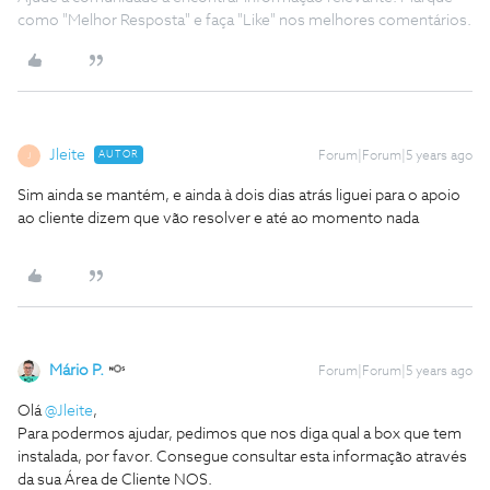
como "Melhor Resposta" e faça "Like" nos melhores comentários.
Jleite
AUTOR
Forum|Forum|5 years ago
J
Sim ainda se mantém, e ainda à dois dias atrás liguei para o apoio
ao cliente dizem que vão resolver e até ao momento nada
Mário P.
Forum|Forum|5 years ago
Olá
@Jleite
,
Para podermos ajudar, pedimos que nos diga qual a box que tem
instalada, por favor. Consegue consultar esta informação através
da sua Área de Cliente NOS.