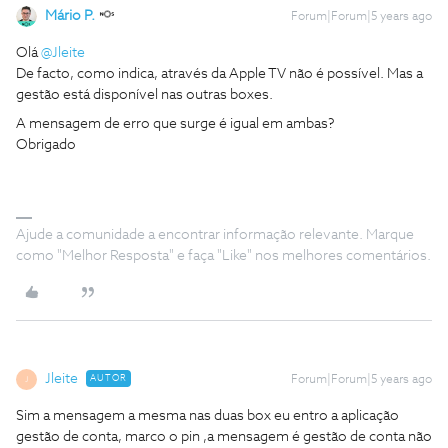
Mário P.
Forum|Forum|5 years ago
Olá
@Jleite
De facto, como indica, através da Apple TV não é possível. Mas a
gestão está disponível nas outras boxes.
A mensagem de erro que surge é igual em ambas?
Obrigado
Ajude a comunidade a encontrar informação relevante. Marque
como "Melhor Resposta" e faça "Like" nos melhores comentários.
Jleite
AUTOR
Forum|Forum|5 years ago
J
Sim a mensagem a mesma nas duas box eu entro a aplicação
gestão de conta, marco o pin ,a mensagem é gestão de conta não