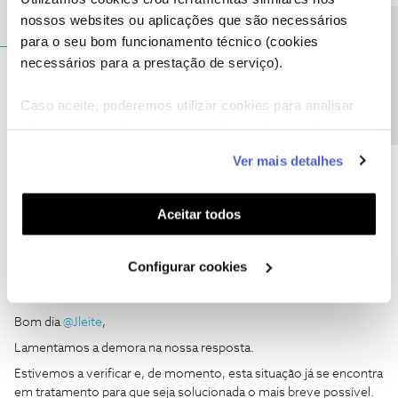
nossos websites ou aplicações que são necessários
Precisa de ajuda?
para o seu bom funcionamento técnico (cookies
necessários para a prestação de serviço).
Jleite
AUTOR
Forum|Forum|5 years ago
J
Caso aceite, poderemos utilizar cookies para analisar
Bom dia continuo a espera que me resolvam o problema da
informação estatística (cookies de analítica), adaptar
gestão de conta nas minhas boxs, que não tenho acesso à dois
este serviço às suas preferências e apresentar-lhe
meses ,acho que já tempo demais para me resolveram o
Ver mais detalhes
problema.
funcionalidades (cookies de personalização e
funcionalidade) e adaptar anúncios aos seus interesses
(cookies de publicidade personalizada). Pode gerir a
Aceitar todos
utilização dos cookies clicando em "
Configurar
Cookies
".
Configurar cookies
Mário P.
Forum|Forum|5 years ago
Bom dia
@Jleite
,
Lamentamos a demora na nossa resposta.
Estivemos a verificar e, de momento, esta situação já se encontra
em tratamento para que seja solucionada o mais breve possível.