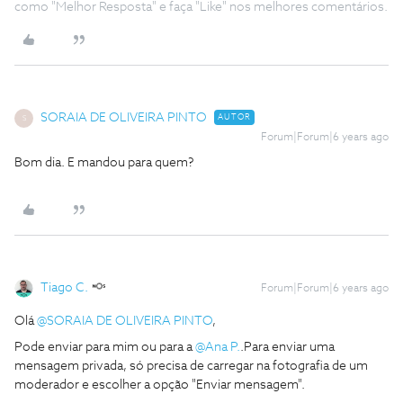
como "Melhor Resposta" e faça "Like" nos melhores comentários.
SORAIA DE OLIVEIRA PINTO
AUTOR
S
Forum|Forum|6 years ago
Bom dia. E mandou para quem?
Tiago C.
Forum|Forum|6 years ago
Olá
@SORAIA DE OLIVEIRA PINTO
,
Pode enviar para mim ou para a
@Ana P.
.Para enviar uma
mensagem privada, só precisa de carregar na fotografia de um
moderador e escolher a opção "Enviar mensagem".