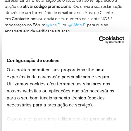
apresentar uma reclamação pelo facto de não ter aparecido a
opção de
ativar codigo promocional.
Ou envia a sua reclamação
através de um formulário de email pela sua Área de Cliente
em
Contacte-nos
ou envia o seu numero de cliente NOS à
moderação do Fórum
@Ana P.
ou
@Mário P.
para que se
encarreguem de verificar a situação.
Configuração de cookies
Os cookies permitem-nos proporcionar lhe uma
experiência de navegação personalizada e segura.
Ana P.
Forum|Forum|6 years ago
Utilizamos cookies e/ou ferramentas similares nos
nossos websites ou aplicações que são necessários
Olá
@SORAIA DE OLIVEIRA PINTO
,
Precisa de ajuda?
para o seu bom funcionamento técnico (cookies
Qual era o filme que pretendia alugar?
necessários para a prestação de serviço).
Ajude a comunidade a encontrar informação relevante. Marque
Caso aceite, poderemos utilizar cookies para analisar
como "Melhor Resposta" e faça "Like" nos melhores comentários.
informação estatística (cookies de analítica), adaptar