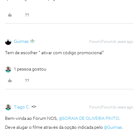
Guimas
Forum|Forum|6 years ago
Tem de escolher ” ativar com código promocional”
1 pessoa gostou
Tiago C.
Forum|Forum|6 years ago
Bem-vinda ao Fórum NOS,
@SORAIA DE OLIVEIRA PINTO
.
Deve alugar o filme através da opção indicada pelo
@Guimas
.