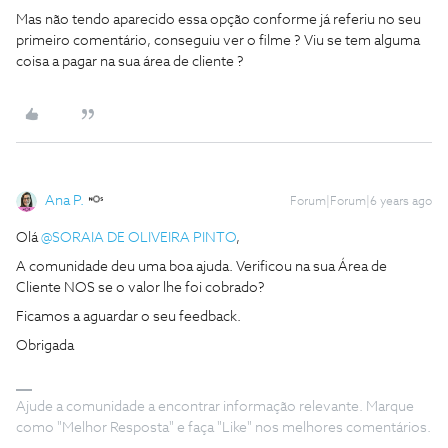
Mas não tendo aparecido essa opção conforme já referiu no seu
primeiro comentário, conseguiu ver o filme ? Viu se tem alguma
coisa a pagar na sua área de cliente ?
Ana P.
Forum|Forum|6 years ago
Olá
@SORAIA DE OLIVEIRA PINTO
,
A comunidade deu uma boa ajuda. Verificou na sua Área de
Cliente NOS se o valor lhe foi cobrado?
Ficamos a aguardar o seu feedback.
Obrigada
Ajude a comunidade a encontrar informação relevante. Marque
como "Melhor Resposta" e faça "Like" nos melhores comentários.