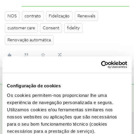
NOS
contrato
Fidelização
Renewals
customer care
Consent
fidelity
Renovação automática
1 Comentário
Configuração de cookies
Rafaela F.
RESPOSTA
Forum|Forum|4 months ago
Os cookies permitem-nos proporcionar lhe uma
experiência de navegação personalizada e segura.
Bom dia ​
@newnovo
,
Utilizamos cookies e/ou ferramentas similares nos
Agradecemos a sua mensagem. Estamos aqui para ajudar.
nossos websites ou aplicações que são necessários
Sempre que existe uma alteração contratual, é emitido o
para o seu bom funcionamento técnico (cookies
documento “Modelo Resumo de Contrato”.
necessários para a prestação de serviço).
Este é enviado para o e-mail associado à conta e também pode