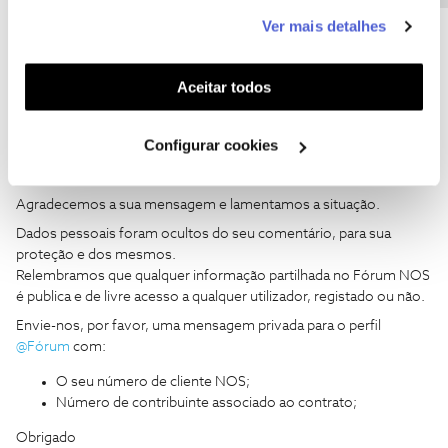
Att
este serviço às suas preferências e apresentar-lhe
Ver mais detalhes
funcionalidades (cookies de personalização e
funcionalidade) e adaptar anúncios aos seus interesses
(cookies de publicidade personalizada). Pode gerir a
Aceitar todos
utilização dos cookies clicando em "
Configurar
Cookies
".
João H.
Forum|Forum|2 years ago
Configurar cookies
Boa tarde
@MARIA HE
,
Agradecemos a sua mensagem e lamentamos a situação.
Dados pessoais foram ocultos do seu comentário, para sua
proteção e dos mesmos.
Relembramos que qualquer informação partilhada no Fórum NOS
é publica e de livre acesso a qualquer utilizador, registado ou não.
Envie-nos, por favor, uma mensagem privada para o perfil
@Fórum
com:
O seu número de cliente NOS;
Número de contribuinte associado ao contrato;
Obrigado