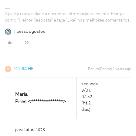
Ajude a comunidade a encontrar informação relevante. Marque
como "Melhor Resposta" e faça "Like" nos melhores comentários.
1 pessoa gostou
MARIA HE
Forum|Forum|2 years ago
M
segunda,
8/01,
Maria
07:52
Pires <***************>
(há 2
dias)
para faturaNOS