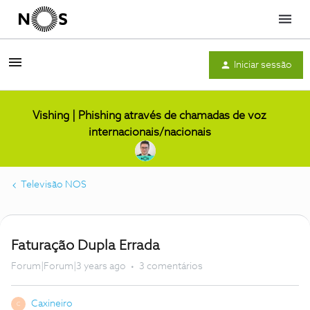
Menu
Iniciar sessão
Vishing | Phishing através de chamadas de voz
internacionais/nacionais
Televisão NOS
Faturação Dupla Errada
Forum|Forum|3 years ago
3 comentários
Caxineiro
C