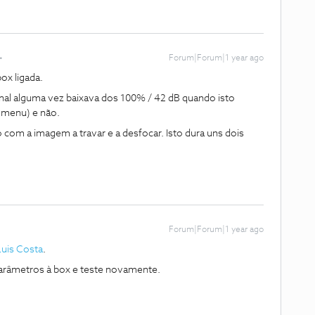
Forum|Forum|1 year ago
ox ligada.
inal alguma vez baixava dos 100% / 42 dB quando isto
o menu) e não.
om a imagem a travar e a desfocar. Isto dura uns dois
Forum|Forum|1 year ago
uis Costa
.
arâmetros à box e teste novamente.