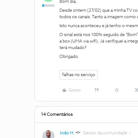
Bom dia,
Desde ontem (27/02) que a minha TV com
todos os canais. Tanto a imagem como 
Isto nunca aconteceu e já tenho o mesm
O sinal está nos 100% seguido de "Bom" 
a box (UMA via wifi). Já verifiquei a in
terá mudado?
Obrigado.
falhas no serviço
Gosto
14 Comentários
João H.
Gestor da comunidade