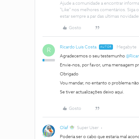
Ajude a comunidade a encontrar inform
"Like" nos melhores comentários. Siga o
estar sempre a par das ultimas novidade
Gosto
Ricardo Luis Costa
Megabyte
AUTOR
R
Agradecemos o seu testemunho ​
@Ricar
Envie-nos, por favor, uma mensagem priva
Obrigado
Vou mandar, no entanto o problema não
Se tiver actualizações deixo aqui.
Gosto
Olaf
Super User
Poderia ser o cabo que estaria mal aco