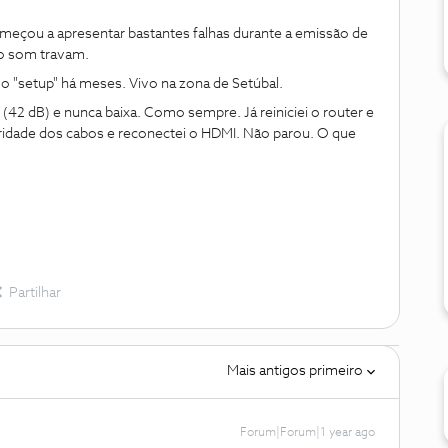
eçou a apresentar bastantes falhas durante a emissão de
o som travam.
o "setup" há meses. Vivo na zona de Setúbal.
(42 dB) e nunca baixa. Como sempre. Já reiniciei o router e
tegridade dos cabos e reconectei o HDMI. Não parou. O que
Partilhar
Mais antigos primeiro
Forum|Forum|1 year ago