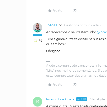
Gosto
João H.
Gestor da comunidade
Agradecemos o seu testemunho ​
@Ricar
Tem alguma outra televisão na sua resi
+6
ou sem box?
Obrigado
Ajude a comunidade a encontrar inform
"Like" nos melhores comentários. Siga o
estar sempre a par das ultimas novidade
Gosto
Ricardo Luis Costa
Megabyte
AUTOR
R
A minha outra TV está ligada diretamen