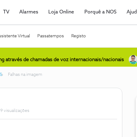
TV
Alarmes
Loja Online
Porquê a NOS
Aju
sistente Virtual
Passatempos
Registo
ing através de chamadas de voz internacionais/nacionais
S
Falhas na imagem
9 visualizações