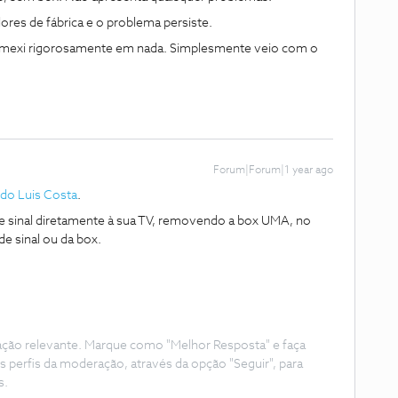
res de fábrica e o problema persiste.
 mexi rigorosamente em nada. Simplesmente veio com o
Forum|Forum|1 year ago
do Luis Costa
.
de sinal diretamente à sua TV, removendo a box UMA, no
e sinal ou da box.
ação relevante. Marque como "Melhor Resposta" e faça
s perfis da moderação, através da opção "Seguir", para
s.