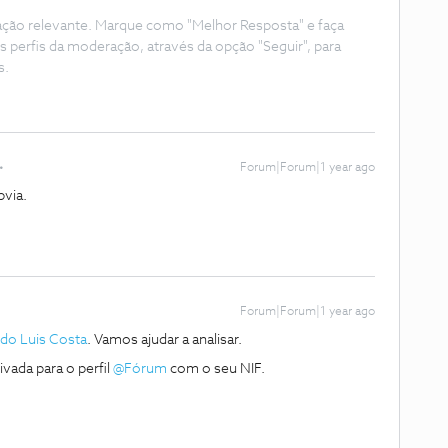
ação relevante. Marque como "Melhor Resposta" e faça
s perfis da moderação, através da opção "Seguir", para
s.
Forum|Forum|1 year ago
bvia.
Forum|Forum|1 year ago
do Luis Costa
. Vamos ajudar a analisar.
da para o perfil ​
@Fórum
com o seu NIF.