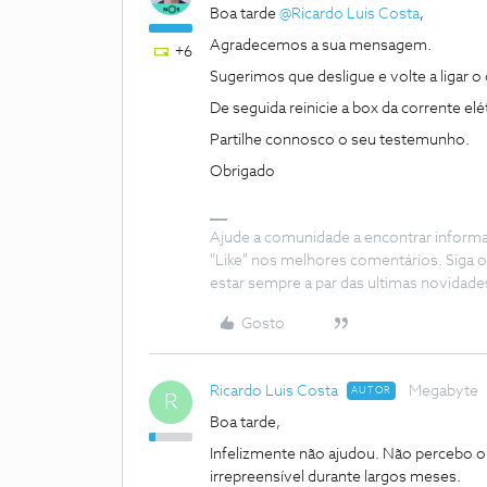
Boa tarde ​
@Ricardo Luis Costa
,
Agradecemos a sua mensagem.
+6
Sugerimos que desligue e volte a ligar 
De seguida reinicie a box da corrente el
Partilhe connosco o seu testemunho.
Obrigado
Ajude a comunidade a encontrar inform
"Like" nos melhores comentários. Siga o
estar sempre a par das ultimas novidade
Gosto
Ricardo Luis Costa
Megabyte
AUTOR
R
Boa tarde,
Infelizmente não ajudou. Não percebo o
irrepreensível durante largos meses.