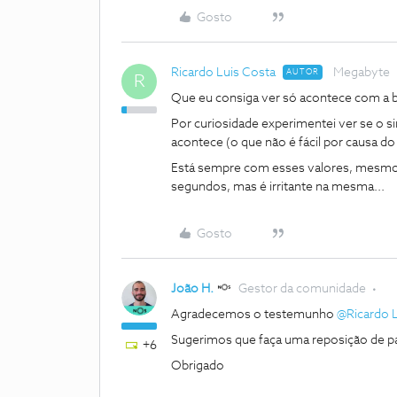
Gosto
Ricardo Luis Costa
Megabyte
AUTOR
R
Que eu consiga ver só acontece com a b
Por curiosidade experimentei ver se o s
acontece (o que não é fácil por causa d
Está sempre com esses valores, mesmo c
segundos, mas é irritante na mesma...
Gosto
João H.
Gestor da comunidade
Agradecemos o testemunho ​
@Ricardo L
Sugerimos que faça uma reposição de p
+6
Obrigado