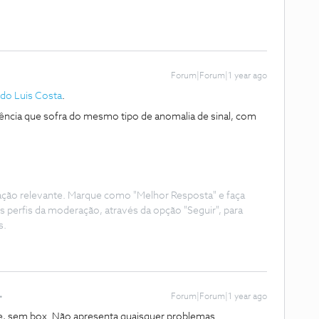
Forum|Forum|1 year ago
do Luis Costa
.
dência que sofra do mesmo tipo de anomalia de sinal, com
ação relevante. Marque como "Melhor Resposta" e faça
s perfis da moderação, através da opção "Seguir", para
s.
Forum|Forum|1 year ago
te, sem box. Não apresenta quaisquer problemas.