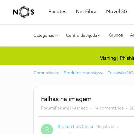
Pacotes
Net Fibra
Móvel 5G
Grupos
As
Categorias
Centro de Ajuda
Vishing | Phish
Comunidade
Produtos e serviços
Televisão NO
Falhas na imagem
Forum|Forum|1 year ago
14 comentários
28
Ricardo Luis Costa
Megabyte
R