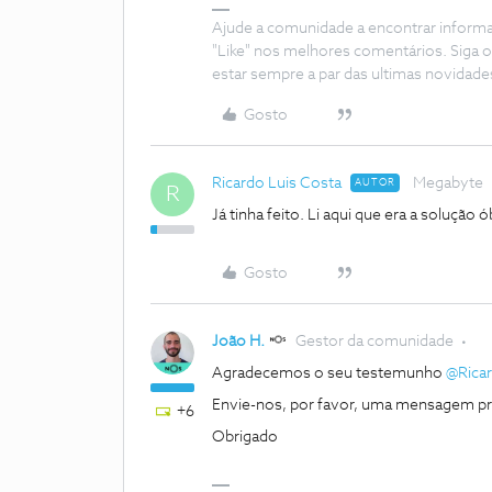
Ajude a comunidade a encontrar inform
"Like" nos melhores comentários. Siga o
estar sempre a par das ultimas novidade
Gosto
Ricardo Luis Costa
Megabyte
AUTOR
R
Já tinha feito. Li aqui que era a solução ó
Gosto
João H.
Gestor da comunidade
Agradecemos o seu testemunho ​
@Ricar
Envie-nos, por favor, uma mensagem priva
+6
Obrigado