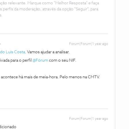
ação relevante. Marque como "Melhor Resposta" e faça
s perfis da moderação, através da opção "Seguir", para
s.
Forum|Forum|1 year ago
do Luis Costa
. Vamos ajudar a analisar.
da para o perfil ​
@Fórum
com o seu NIF.
 acontece há mais de meia-hora. Pelo menos na CMTV.
Forum|Forum|1 year ago
ndicionado