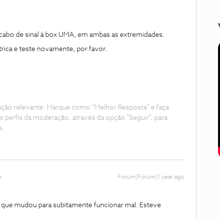
o cabo de sinal à box UMA, em ambas as extremidades.
étrica e teste novamente, por favor.
ação relevante. Marque como "Melhor Resposta" e faça
s perfis da moderação, através da opção "Seguir", para
s.
Forum|Forum|1 year ago
 que mudou para subitamente funcionar mal. Esteve