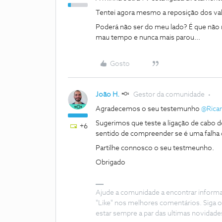
Tentei agora mesmo a reposição dos valo
Poderá não ser do meu lado? É que não
mau tempo e nunca mais parou...
Gosto
João H.
Gestor da comunidade
Agradecemos o seu testemunho ​
@Ricar
Sugerimos que teste a ligação de cabo 
+6
sentido de compreender se é uma falha d
Partilhe connosco o seu testmeunho.
Obrigado
Ajude a comunidade a encontrar inform
"Like" nos melhores comentários. Siga o
estar sempre a par das ultimas novidade