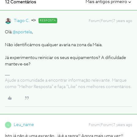
Mais antigos primeiro
12 Comentários
Tiago C.
RESPOSTA
Forum|Forum|7 years ago
Olá
@sportela
,
Não identificámos qualquer avaria na zona da Maia.
Já experimentou reiniciar os seus equipamentos? A dificuldade
manteve-se?
Ajude a comunidade a encontrar informação relevante. Marque
como "Melhor Resposta" e faça "Like" nos melhores comentários.
Leu_name
Forum|Forum|7 years ago
L
Isto já não é uma exceção , já é a regra!! Agora mais uma vez!!