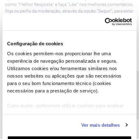
como "Melhor Resposta" e faça "Like" nos melhores comentários.
Siga os perfis da moderação, através da opção "Seguir", para estar
sempre a par das ultimas novidades.
Configuração de cookies
Os cookies permitem-nos proporcionar lhe uma
Ernesto Morais
Forum|Forum|1 year ago
E
experiência de navegação personalizada e segura.
Os equipamentos já foram reiniciados,mas ainda não há serviço
Utilizamos cookies e/ou ferramentas similares nos
TV e internet.
nossos websites ou aplicações que são necessários
Precisa de ajuda?
para o seu bom funcionamento técnico (cookies
necessários para a prestação de serviço).
Caso aceite, poderemos utilizar cookies para analisar
informação estatística (cookies de analítica), adaptar
Ernesto Morais
Forum|Forum|1 year ago
E
este serviço às suas preferências e apresentar-lhe
Ver mais detalhes
funcionalidades (cookies de personalização e
Um vizinho nosso recebeu esta SMS vossa:
funcionalidade) e adaptar anúncios aos seus interesses
Identificamos que o pedido que nos reportou referente ao