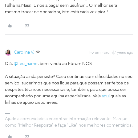
Falha na Maia!! E nós a pagar sem usufruir... O melhor será
mesmo trocar de operadora, isto está cada vez pior!!
Carolina V.
Forum|Forum|7 years ago
Olá,
@Leu_name
, bem-vindo ao Fórum NOS.
A situação ainda persiste? Caso continue com dificuldades no seu
serviço, sugerimos que nos ligue para que possam ser feitos os
despistes técnicos necessários e, também, para que possa ser
acompanhado por uma equipa especializada. Veja
aqui
quais as
linhas de apoio disponíveis.
Ajude a comunidade a encontrar informação relevante. Marque
como "Melhor Resposta" e faça "Like" nos melhores comentários.