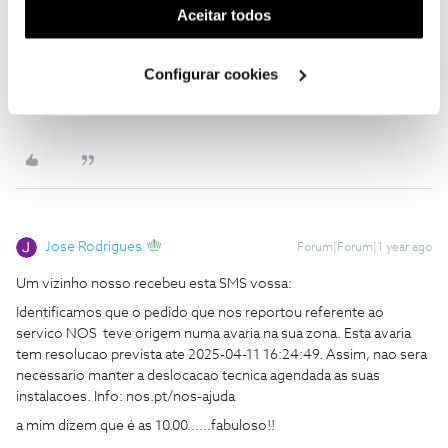
(cookies de publicidade personalizada). Pode gerir a
Aceitar todos
servico NOS teve origem numa avaria na sua zona. Esta avaria
utilização dos cookies clicando em "
Configurar
tem resolucao prevista ate 2025-04-11 16:24:49. Assim, nao sera
necessario manter a deslocacao tecnica agendada as suas
Cookies
".
Configurar cookies
instalacoes. Info: nos.pt/nos-ajuda
a mim dizem que é as 10.00......fabuloso!!
Jose Rodrigues
Forum|Forum|1 year ago
Um vizinho nosso recebeu esta SMS vossa:
Identificamos que o pedido que nos reportou referente ao
servico NOS teve origem numa avaria na sua zona. Esta avaria
tem resolucao prevista ate 2025-04-11 16:24:49. Assim, nao sera
necessario manter a deslocacao tecnica agendada as suas
instalacoes. Info: nos.pt/nos-ajuda
a mim dizem que é as 10.00......fabuloso!!