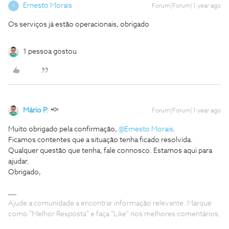
Ernesto Morais
Forum|Forum|1 year ago
E
Os serviços já estão operacionais, obrigado
1 pessoa gostou
Mário P.
Forum|Forum|1 year ago
Muito obrigado pela confirmação, ​
@Ernesto Morais
.
Ficamos contentes que a situação tenha ficado resolvida.
Qualquer questão que tenha, fale connosco. Estamos aqui para
ajudar.
Obrigado,
Ajude a comunidade a encontrar informação relevante. Marque
como "Melhor Resposta" e faça "Like" nos melhores comentários.