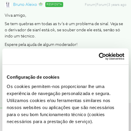
Bruno Aleixo
RESPOSTA
Forum|Forum|3 years ago
Viva amigo,
Se tem quebras em todas as tv’s é um problema de sinal. Veja se
o derivador de sianl está ok, se souber onde ele está, senão só
indo um técnico.
Espere pela ajuda de algum moderador!
um bem haja
O amigo Bruno ajuda
Configuração de cookies
1 pessoa gostou
Os cookies permitem-nos proporcionar lhe uma
experiência de navegação personalizada e segura.
Utilizamos cookies e/ou ferramentas similares nos
nossos websites ou aplicações que são necessários
Precisa de ajuda?
para o seu bom funcionamento técnico (cookies
João H.
Forum|Forum|3 years ago
necessários para a prestação de serviço).
Boa tarde
@Fernandoocosta
,