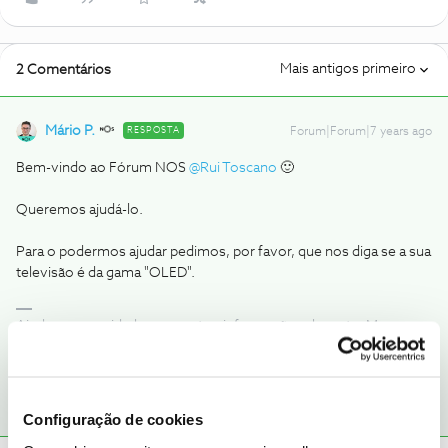
Mais antigos primeiro
2 Comentários
Mário P.
RESPOSTA
Forum|Forum|7 years ago
Bem-vindo ao Fórum NOS
@Rui Toscano
🙂
Queremos ajudá-lo.
Para o podermos ajudar pedimos, por favor, que nos diga se a sua
televisão é da gama "OLED".
Ajude a comunidade a encontrar informação relevante. Marque
como "Melhor Resposta" e faça "Like" nos melhores comentários.
Configuração de cookies