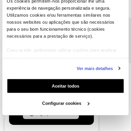
Os cookies permitem-nos proporcionar lhe uma
Jonix
Forum|Forum|7 years ago
J
experiência de navegação personalizada e segura.
Utilizamos cookies e/ou ferramentas similares nos
Alguma novidade deste caso? Alguma relação com as TV's
OLED?
nossos websites ou aplicações que são necessários
Precisa de ajuda?
para o seu bom funcionamento técnico (cookies
necessários para a prestação de serviço).
Caso aceite, poderemos utilizar cookies para analisar
informação estatística (cookies de analítica), adaptar
este serviço às suas preferências e apresentar-lhe
Ver mais detalhes
funcionalidades (cookies de personalização e
funcionalidade) e adaptar anúncios aos seus interesses
(cookies de publicidade personalizada). Pode gerir a
Aceitar todos
utilização dos cookies clicando em "
Configurar
Cookies
".
Configurar cookies