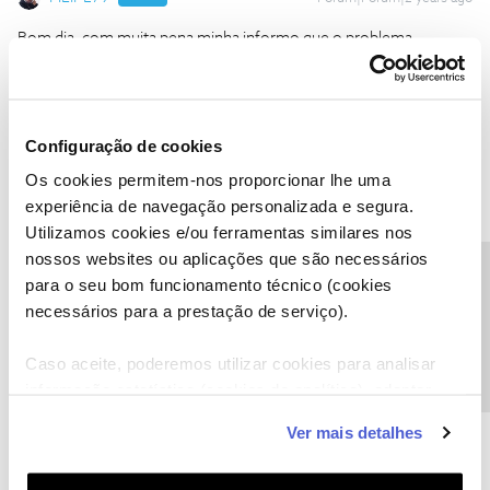
Bom dia, com muita pena minha informo que o problema
permanece no dia de hoje. Tornou a falhar o sinal. Obrigado
Filipe Botelho
Configuração de cookies
Os cookies permitem-nos proporcionar lhe uma
experiência de navegação personalizada e segura.
Utilizamos cookies e/ou ferramentas similares nos
nossos websites ou aplicações que são necessários
João H.
Forum|Forum|2 years ago
Precisa de ajuda?
para o seu bom funcionamento técnico (cookies
Boa tarde
@FILIPE79
,
necessários para a prestação de serviço).
Agradecemos o seu testemunho.
Caso aceite, poderemos utilizar cookies para analisar
A situação que reporta apenas afeta o serviço de televisão ou
informação estatística (cookies de analítica), adaptar
também de internet?
este serviço às suas preferências e apresentar-lhe
Obrigado
Ver mais detalhes
funcionalidades (cookies de personalização e
funcionalidade) e adaptar anúncios aos seus interesses
Ajude a comunidade a encontrar informação relevante. Marque