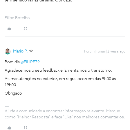
tem sentido falhas de sinal. Obrigado
Filipe Botelho
Mário P.
Forum|Forum|2 years ago
Bom dia
@FILIPE79
,
Agradecemos o seu feedback e lamentamos o transtorno.
As manutenções no exterior, em regra, ocorrem das 9h00 às
19h00.
Obrigado
Ajude a comunidade a encontrar informação relevante. Marque
como "Melhor Resposta" e faça "Like" nos melhores comentários.