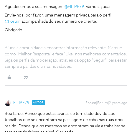
Agradecemos a sua mensagem
@FILIPE79
. Vamos ajudar.
Envie-nos, por favor, uma mensagem privada para o perfil
@Fórum
acompanhada do seu número de cliente.
Obrigado
Ajude a comunidade a encontrar informação relevante. Marque
como "Melhor Resposta" e faça "Like" nos melhores comentários.
Siga os perfis da moderação, através da opção "Seguir", para estar
sempre a par das ultimas novidades.
FILIPE79
AUTOR
Forum|Forum|2 years ago
Boa tarde. Penso que estas avarias se tem dado devido aos
trabalhos que se encontram na passagem de cabo nas ruas onde
resido. Desde que os mesmos se encontram na via a trabalhar se