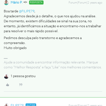
Mário P.
RESPOSTA
Forum|Forum|2 years ago
Boa tarde
@FILIPE79
,
Agradecemos desde já o detalhe, o que nos ajudou na análise.
De momento, existem dificuldades se sinal na sua zona, no
entanto, já identificámos a situação e encontramo-nos a trabalhar
para resolver o mais rápido possível.
Pedimos desculpa pelo transtorno e agradecemos a
compreensão.
Muito obrigado
Ajude a comunidade a encontrar informação relevante. Marque
como "Melhor Resposta" e faça "Like" nos melhores comentários.
1 pessoa gostou
FILIPE79
AUTOR
Forum|Forum|2 years ago