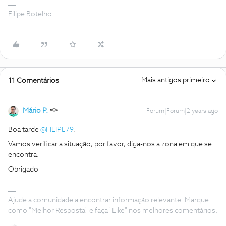
Filipe Botelho
Mais antigos primeiro
11 Comentários
Mário P.
Forum|Forum|2 years ago
Boa tarde
@FILIPE79
,
Vamos verificar a situação, por favor, diga-nos a zona em que se
encontra.
Obrigado
Ajude a comunidade a encontrar informação relevante. Marque
como "Melhor Resposta" e faça "Like" nos melhores comentários.