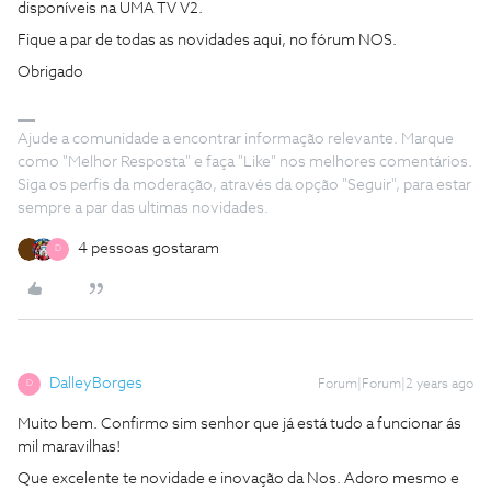
disponíveis na UMA TV V2.
Fique a par de todas as novidades aqui, no fórum NOS.
Obrigado
Ajude a comunidade a encontrar informação relevante. Marque
como "Melhor Resposta" e faça "Like" nos melhores comentários.
Siga os perfis da moderação, através da opção "Seguir", para estar
sempre a par das ultimas novidades.
4 pessoas gostaram
D
DalleyBorges
Forum|Forum|2 years ago
D
Muito bem. Confirmo sim senhor que já está tudo a funcionar ás
mil maravilhas!
Que excelente te novidade e inovação da Nos. Adoro mesmo e