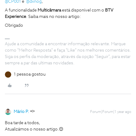
@CP001
e
@dxnog
,
A funcionalidade
Multicâmara
está disponível com o
BTV
Experience
. Saiba mais no nosso artigo:
Obrigado
Ajude a comunidade a encontrar informação relevante. Marque
como "Melhor Resposta" e faça "Like" nos melhores comentários.
Siga os perfis da moderação, através da opção "Seguir", para estar
sempre a par das ultimas novidades.
1 pessoa gostou
Mário P.
Forum|Forum|1 year ago
Boa tarde a todos,
Atualizámos o nosso artigo.😊