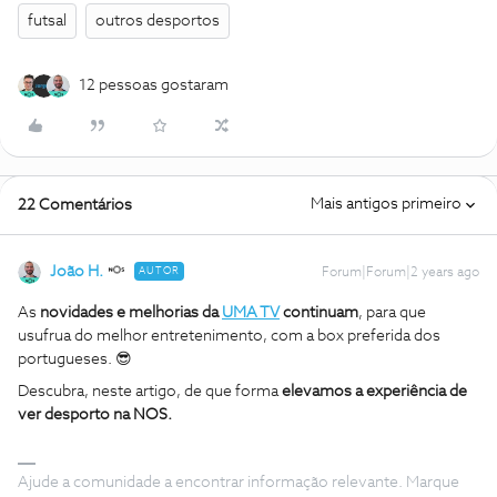
futsal
outros desportos
12 pessoas gostaram
Mais antigos primeiro
22 Comentários
João H.
AUTOR
Forum|Forum|2 years ago
As
novidades e melhorias da
UMA TV
continuam
, para que
usufrua do melhor entretenimento, com a box preferida dos
portugueses. 😎
Descubra, neste artigo, de que forma
elevamos
a experiência de
ver desporto na NOS.
Ajude a comunidade a encontrar informação relevante. Marque