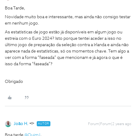
Boa Tarde,
Novidade muito boa e interessante, mas ainda não consigo testar
em nenhum jogo.
As estatísticas de jogo estão já disponíveis em algum jogo ou
estreia com o Euro 2024? Isto porque tentei aceder a isso no
último jogo de preparação da seleção contra a Irlanda e ainda não
aparece nada de estatísticas, só os momentos chave. Tem algo a
ver com a forma “faseada” que mencionam e já agora o que é
isso da forma “faseada”?
Obrigado
João H.
AUTOR
Forum|Forum|2 years ago
Boa tarde
@QuimJ
,