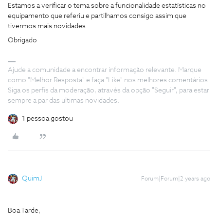
Estamos a verificar o tema sobre a funcionalidade estatísticas no
equipamento que referiu e partilhamos consigo assim que
tivermos mais novidades
Obrigado
Ajude a comunidade a encontrar informação relevante. Marque
como "Melhor Resposta" e faça "Like" nos melhores comentários.
Siga os perfis da moderação, através da opção "Seguir", para estar
sempre a par das ultimas novidades.
1 pessoa gostou
QuimJ
Forum|Forum|2 years ago
Boa Tarde,