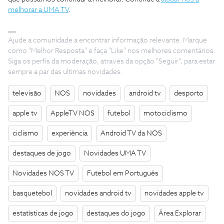
melhorar a UMA TV
.
Ajude a comunidade a encontrar informação relevante. Marque
como "Melhor Resposta" e faça "Like" nos melhores comentários.
Siga os perfis da moderação, através da opção "Seguir", para estar
sempre a par das ultimas novidades.
televisão
NOS
novidades
android tv
desporto
apple tv
AppleTV NOS
futebol
motociclismo
ciclismo
experiência
Android TV da NOS
destaques de jogo
Novidades UMA TV
Novidades NOS TV
Futebol em Português
basquetebol
novidades android tv
novidades apple tv
estatísticas de jogo
destaques do jogo
Área Explorar