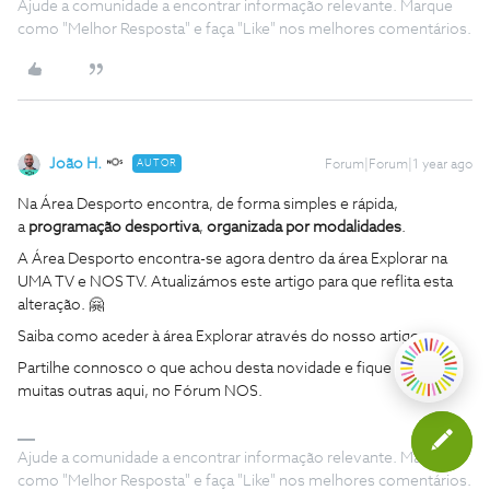
Ajude a comunidade a encontrar informação relevante. Marque
como "Melhor Resposta" e faça "Like" nos melhores comentários.
João H.
AUTOR
Forum|Forum|1 year ago
Na Área Desporto encontra, de forma simples e rápida,
a
programação desportiva
,
organizada por modalidades
.
A Área Desporto encontra-se agora dentro da área Explorar na
UMA TV e NOS TV. Atualizámos este artigo para que reflita esta
alteração. 🤗
Saiba como aceder à área Explorar através do nosso artigo:
Partilhe connosco o que achou desta novidade e fique atento a
muitas outras aqui, no Fórum NOS.
Ajude a comunidade a encontrar informação relevante. Marque
como "Melhor Resposta" e faça "Like" nos melhores comentários.