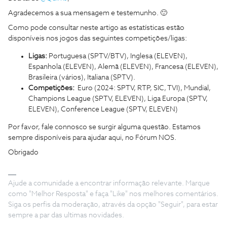
Agradecemos a sua mensagem e testemunho. 🙂
Como pode consultar neste artigo as estatísticas estão
disponíveis nos jogos das seguintes competições/ligas:
Ligas:
Portuguesa (SPTV/BTV), Inglesa (ELEVEN),
Espanhola (ELEVEN), Alemã (ELEVEN), Francesa (ELEVEN),
Brasileira (vários), Italiana (SPTV).
Competições:
Euro (2024: SPTV, RTP, SIC, TVI), Mundial,
Champions League (SPTV, ELEVEN), Liga Europa (SPTV,
ELEVEN), Conference League (SPTV, ELEVEN)
Por favor, fale connosco se surgir alguma questão. Estamos
sempre disponíveis para ajudar aqui, no Fórum NOS.
Obrigado
Ajude a comunidade a encontrar informação relevante. Marque
como "Melhor Resposta" e faça "Like" nos melhores comentários.
Siga os perfis da moderação, através da opção "Seguir", para estar
sempre a par das ultimas novidades.