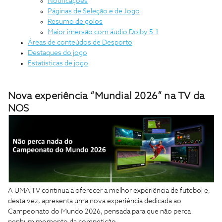
Notificações
Páginas de Seleção e de Jogo
Resumo de golos
Maior imersão com áudio Dolby 5.1
Áreas de conteúdos de Desporto
Destaques do jogo
Estatísticas de jogo
Nova experiência “Mundial 2026” na TV da
NOS
A UMA TV continua a oferecer a melhor experiência de futebol e,
desta vez, apresenta uma nova experiência dedicada ao
Campeonato do Mundo 2026, pensada para que não perca
nenhum momento da competição.