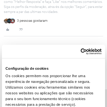
como "Melhor Resposta" e faça "Like" nos melhores comentários.
Siga os perfis da moderação, através da opção "Seguir", para estar
sempre a par das ultimas novidades.
3 pessoas gostaram
CP001
Forum|Forum|2 years ago
Os meus parabéns pelas funcionalidades e pela iniciativa nesta
altura do Euro 👍 Gosto muito da ideia das estatísticas de jogo.
Configuração de cookies
Os cookies permitem-nos proporcionar lhe uma
1 pessoa gostou
experiência de navegação personalizada e segura.
Utilizamos cookies e/ou ferramentas similares nos
nossos websites ou aplicações que são necessários
para o seu bom funcionamento técnico (cookies
necessários para a prestação de serviço).
João H.
AUTOR
Forum|Forum|2 years ago