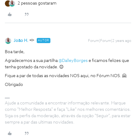
2 pessoas gostaram
João H.
AUTOR
Forum|Forum|2 years ago
Boa tarde,
Agradecemos a sua partilha
@DalleyBorges
e ficamos felizes que
tenha gostado da novidade. 😊
Fique a par de todas as novidades NOS aqui, no Fórum NOS. 🤗
Obrigado
Ajude a comunidade a encontrar informação relevante. Marque
como "Melhor Resposta" e faça "Like" nos melhores comentários.
Siga os perfis da moderação, através da opção "Seguir", para estar
sempre a par das ultimas novidades.