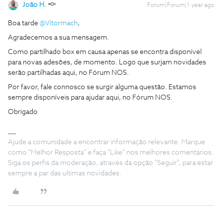
João H.
Forum|Forum|1 year ago
Boa tarde
@Vítormach
,
Agradecemos a sua mensagem.
Como partilhado box em causa apenas se encontra disponível
para novas adesões, de momento. Logo que surjam novidades
serão partilhadas aqui, no Fórum NOS.
Por favor, fale connosco se surgir alguma questão. Estamos
sempre disponíveis para ajudar aqui, no Fórum NOS.
Obrigado
Ajude a comunidade a encontrar informação relevante. Marque
como "Melhor Resposta" e faça "Like" nos melhores comentários.
Siga os perfis da moderação, através da opção "Seguir", para estar
sempre a par das ultimas novidades.