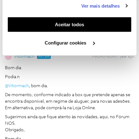
este serviço às suas preferências e apresentar-lhe
Ver mais detalhes
funcionalidades (cookies de personalização e
Ajude a comunidade a encontrar informação relevante. Marque
funcionalidade) e adaptar anúncios aos seus interesses
como "Melhor Resposta" e faça "Like" nos melhores comentários.
(cookies de publicidade personalizada). Pode gerir a
Aceitar todos
utilização dos cookies clicando em "
Configurar
Cookies
".
Configurar cookies
Vítormach
AUTOR
Forum|Forum|1 year ago
V
Bom dia
Podia n
@Vítormach
, bom dia.
De momento, conforme indicado a box que pretende apenas se
encontra disponível, em regime de aluguer, para novas adesões.
Em alternativa, pode comprá-la na Loja Online.
Sugerimos ainda que fique atento às novidades, aqui, no Fórum
NOS.
Obrigado,