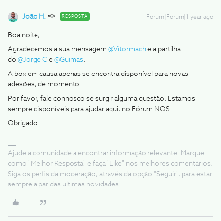
João H.
RESPOSTA
Forum|Forum|1 year ago
Boa noite,
Agradecemos a sua mensagem
@Vítormach
e a partilha
do
@Jorge C
e
@Guimas
.
A box em causa apenas se encontra disponível para novas
adesões, de momento.
Por favor, fale connosco se surgir alguma questão. Estamos
sempre disponíveis para ajudar aqui, no Fórum NOS.
Obrigado
Ajude a comunidade a encontrar informação relevante. Marque
como "Melhor Resposta" e faça "Like" nos melhores comentários.
Siga os perfis da moderação, através da opção "Seguir", para estar
sempre a par das ultimas novidades.