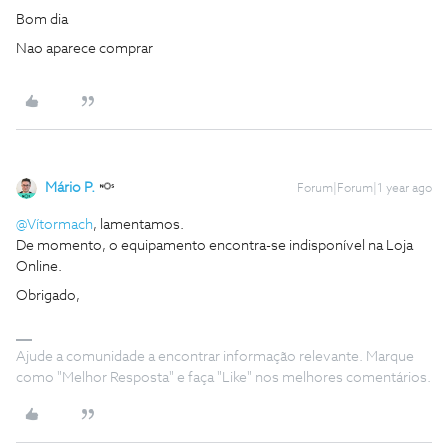
Bom dia
Nao aparece comprar
Mário P.
Forum|Forum|1 year ago
@Vítormach
, lamentamos.
De momento, o equipamento encontra-se indisponível na Loja
Online.
Obrigado,
Ajude a comunidade a encontrar informação relevante. Marque
como "Melhor Resposta" e faça "Like" nos melhores comentários.