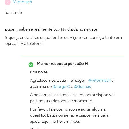
Vítormach
V
boa tarde
alguem sabe se realmente box Nvidia da nos existe?
é que ja ando atras de poder ter serviço e nao consigo tanto em
loja com via telefone
Melhor resposta por
João H.
Boa noite,
Agradecemos a sua mensagem
@Vítormach
e
a partilha do
@Jorge C
e
@Guimas
.
A box em causa apenas se encontra disponível
para novas adesões, de momento.
Por favor, fale connosco se surgir alguma
questão. Estamos sempre disponíveis para
ajudar aqui, no Fórum NOS.