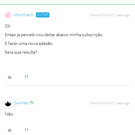
Vítormach
AUTOR
Forum|Forum|1 year ago
V
Ok
Entao ja percebi vou deitar abaixo minha subscrição.
E fazer uma nova adesão.
Sera que resulta?
Guimas
Forum|Forum|1 year ago
Não.