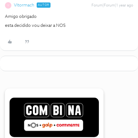
Vítormach
AUTOR
Forum|Forum|1 year ago
V
Amigo obrigado
esta decidido vou deixar a NOS