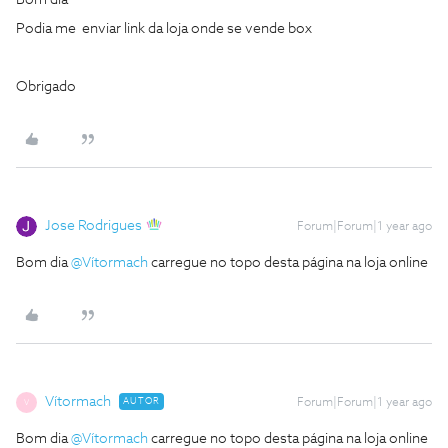
Bom dia
Podia me enviar link da loja onde se vende box
Obrigado
Jose Rodrigues
Forum|Forum|1 year ago
Bom dia
@Vítormach
carregue no topo desta página na loja online
Vítormach
AUTOR
Forum|Forum|1 year ago
V
Bom dia
@Vítormach
carregue no topo desta página na loja online