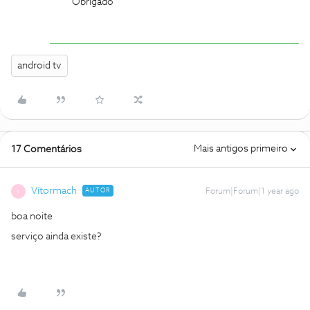
Obrigado
android tv
Mais antigos primeiro
17 Comentários
Vítormach
AUTOR
Forum|Forum|1 year ago
V
boa noite
serviço ainda existe?