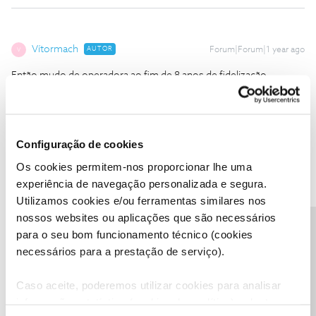
Vítormach
AUTOR
Forum|Forum|1 year ago
V
Então mudo de operadora ao fim de 8 anos de fidelização
Configuração de cookies
Os cookies permitem-nos proporcionar lhe uma
Mário P.
Forum|Forum|1 year ago
experiência de navegação personalizada e segura.
Utilizamos cookies e/ou ferramentas similares nos
@Vítormach
, bom dia.
nossos websites ou aplicações que são necessários
De momento, conforme indicado a box que pretende apenas se
Precisa de ajuda?
para o seu bom funcionamento técnico (cookies
encontra disponível, em regime de aluguer, para novas adesões.
Em alternativa, pode comprá-la na Loja Online.
necessários para a prestação de serviço).
Sugerimos ainda que fique atento às novidades, aqui, no Fórum
Caso aceite, poderemos utilizar cookies para analisar
NOS.
Obrigado,
informação estatística (cookies de analítica), adaptar