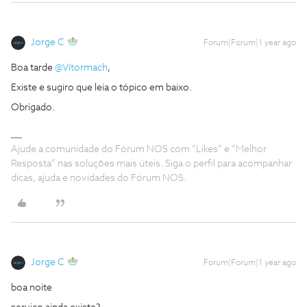
Jorge C
Forum|Forum|1 year ago
Boa tarde
@Vítormach
,
Existe e sugiro que leia o tópico em baixo.
Obrigado.
Ajude a comunidade do Fórum NOS com “Likes” e “Melhor
Resposta” nas soluções mais úteis. Siga o perfil para acompanhar
dicas, ajuda e novidades do Fórum NOS.
Jorge C
Forum|Forum|1 year ago
boa noite