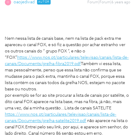
oaojedivad
AUTOR
Forum|Forum|6 years ago
O
Nem nessa lista de canais base, nem na lista de pack extra me
apareceu o canal FOX, e só fiz a questão por achar estranho ver
os outros canais do “ grupo FOX “, e não o
“FOX”
https://www.nos.pt/particulares/televisao/canais/lista-de-
canais/Documents/grelha-fibra2019.pdf
Também vi essa lista,
mas pessoalmente, penso que essa lista não confirma que se
mudasse para o pack extra, mantinha o canal FOX, porque essa
lista contém os canais todos da grelha NOS, estejam no pacote
base ou noutros.
por exemplo se for ao site procurar a lista de canais por satélite, o
dito canal FOX aparece na lista base, mas na fibra, já não, mais
uma vez, daí a minha questão...
Lista de canais SATELITE
https://www.nos.pt/particulares/televisao/canais/lista-de-
canais/Documents/grelha-satelite2019.pdf
não aparece na lista o
canal FOX.
Entrei pelo seu link, por aqui, e aparece sim senhor, do
lado direito. Canal número 86 senão estou em erro.