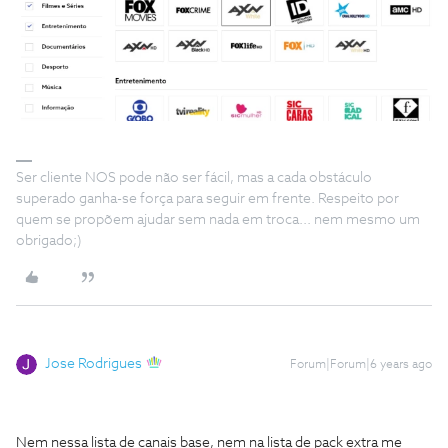
Ser cliente NOS pode não ser fácil, mas a cada obstáculo
superado ganha-se força para seguir em frente. Respeito por
quem se propõem ajudar sem nada em troca... nem mesmo um
obrigado;)
Jose Rodrigues
Forum|Forum|6 years ago
Nem nessa lista de canais base, nem na lista de pack extra me