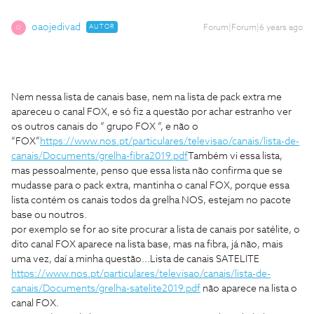
oaojedivad
AUTOR
Forum|Forum|6 years ago
O
Nem nessa lista de canais base, nem na lista de pack extra me
apareceu o canal FOX, e só fiz a questão por achar estranho ver
os outros canais do “ grupo FOX “, e não o
“FOX”
https://www.nos.pt/particulares/televisao/canais/lista-de-
canais/Documents/grelha-fibra2019.pdf
Também vi essa lista,
mas pessoalmente, penso que essa lista não confirma que se
mudasse para o pack extra, mantinha o canal FOX, porque essa
lista contém os canais todos da grelha NOS, estejam no pacote
base ou noutros.
por exemplo se for ao site procurar a lista de canais por satélite, o
dito canal FOX aparece na lista base, mas na fibra, já não, mais
uma vez, daí a minha questão...
Lista de canais SATELITE
https://www.nos.pt/particulares/televisao/canais/lista-de-
canais/Documents/grelha-satelite2019.pdf
não aparece na lista o
canal FOX.