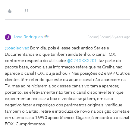
Jose Rodrigues
Forum|Forum|6 years ago
@oaojedivad
Bom dia, pois é, esse pack antigo Séries e
Documentários é o que também ainda tenho, o canal FOX,
conforme resposta do utilizador
@C24XXXX201
, faz parte do
pacote base, como a sua informação refere que na Grelha não
aparece o canal FOX, ou já achou ? Nas posições 62 e 89 ? Outros
clientes têm referido que este ou aquele canal não aparecem na
TV, mas ao reiniciarem a box esses canais voltam a aparecer,
portanto, se efetivamente não tem o canal disponível tem que
experimentar reiniciar a box e verificar se já tem, em caso
negativo fazer a reposição dos parâmetros originais, verifique
também o Cartão, retire e introduza de novo na posição correta e
em ultimo caso 16990 apoio técnico. Diga se já encontrou o canal
FOX. Cumprimentos.