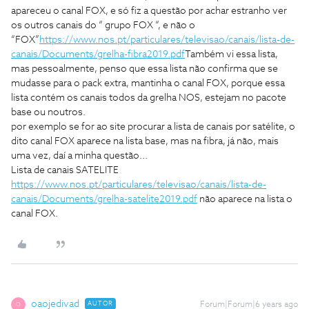
apareceu o canal FOX, e só fiz a questão por achar estranho ver
os outros canais do “ grupo FOX “, e não o
“FOX”
https://www.nos.pt/particulares/televisao/canais/lista-de-
canais/Documents/grelha-fibra2019.pdf
Também vi essa lista,
mas pessoalmente, penso que essa lista não confirma que se
mudasse para o pack extra, mantinha o canal FOX, porque essa
lista contém os canais todos da grelha NOS, estejam no pacote
base ou noutros.
por exemplo se for ao site procurar a lista de canais por satélite, o
dito canal FOX aparece na lista base, mas na fibra, já não, mais
uma vez, daí a minha questão...
Lista de canais SATELITE
https://www.nos.pt/particulares/televisao/canais/lista-de-
canais/Documents/grelha-satelite2019.pdf
não aparece na lista o
canal FOX.
oaojedivad
AUTOR
Forum|Forum|6 years ago
O