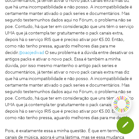
documentários, já tentei ativar o novo pack canais extra mas diz
que há uma incompatibilidade e não posso. A incompatibilidade é
certamente manter ativado o pack series e documentários. Mas
segundo testemunhos dados aqui no Fórum, o problema não se
poe. Contudo, há que ter em consideração que uns têm o serviço
UMA que já contempla ter gratuitamente o pack canais extra,
depois há o serviço IRIS que é preciso ativar por €5.00. Então,
como não tenho pressa, aguardo melhores dias para me
decidir.
@oaojedivad
O seu problema é a dúvida entre desativar os
antigos packs e ativar o novo pack. Essa é também a minha
dúvida, por isso mesmo mantenho o antigo pack series e
documentários, já tentei ativar o novo pack canais extra mas diz
que há uma incompatibilidade e não posso. A incompatibilidade é
certamente manter ativado o pack series e documentários. Mas
segundo testemunhos dados aqui no Fórum, o problema não se
poe. Contudo, há que ter em consideração que uns têm o serviço
UMA que já contempla ter gratuitamente o pack canais extra,
depois há o serviço IRIS que é preciso ativar por €5.00. Então,
como não tenho pressa, aguardo melhores dias para me decidir.
Pois, é exatamente essa a minha questão. É que em termos de
canais de música, agora é uma lástima, mas se essa mudança