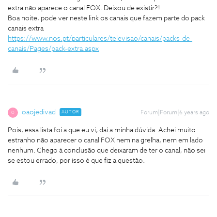
extra não aparece o canal FOX. Deixou de existir?!
Boa noite, pode ver neste link os canais que fazem parte do pack
canais extra
https://www.nos.pt/particulares/televisao/canais/packs-de-
canais/Pages/pack-extra.aspx
oaojedivad
AUTOR
Forum|Forum|6 years ago
O
Pois, essa lista foi a que eu vi, daí a minha dúvida. Achei muito
estranho não aparecer o canal FOX nem na grelha, nem em lado
nenhum. Chego à conclusão que deixaram de ter o canal, não sei
se estou errado, por isso é que fiz a questão.