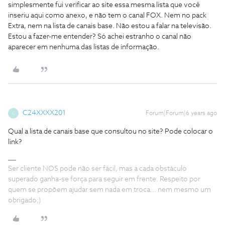
simplesmente fui verificar ao site essa mesma lista que você
inseriu aqui como anexo, e não tem o canal FOX. Nem no pack
Extra, nem na lista de canais base. Não estou a falar na televisão.
Estou a fazer-me entender? Só achei estranho o canal não
aparecer em nenhuma das listas de informação.
C24XXXX201
Forum|Forum|6 years ago
C
Qual a lista de canais base que consultou no site? Pode colocar o
link?
Ser cliente NOS pode não ser fácil, mas a cada obstáculo
superado ganha-se força para seguir em frente. Respeito por
quem se propõem ajudar sem nada em troca... nem mesmo um
obrigado;)