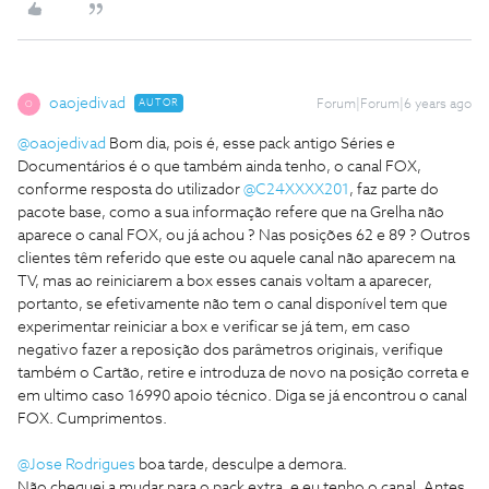
oaojedivad
AUTOR
Forum|Forum|6 years ago
O
@oaojedivad
Bom dia, pois é, esse pack antigo Séries e
Documentários é o que também ainda tenho, o canal FOX,
conforme resposta do utilizador
@C24XXXX201
, faz parte do
pacote base, como a sua informação refere que na Grelha não
aparece o canal FOX, ou já achou ? Nas posições 62 e 89 ? Outros
clientes têm referido que este ou aquele canal não aparecem na
TV, mas ao reiniciarem a box esses canais voltam a aparecer,
portanto, se efetivamente não tem o canal disponível tem que
experimentar reiniciar a box e verificar se já tem, em caso
negativo fazer a reposição dos parâmetros originais, verifique
também o Cartão, retire e introduza de novo na posição correta e
em ultimo caso 16990 apoio técnico. Diga se já encontrou o canal
FOX. Cumprimentos.
@Jose Rodrigues
boa tarde, desculpe a demora.
Não cheguei a mudar para o pack extra, e eu tenho o canal. Antes