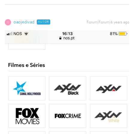
oaojedivad
AUTOR
Forum|Forum|6 years ago
O