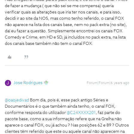
de fazer a mudança ( que não sei se me compensa) queria
verificar quais as alterações que iria ter nos canais, e para isso,
decidi ir ao site da NOS, mas como tenho referido, o canal FOX
não aparece na lista dos canais base, nem no pack extra (no site),
daí eu fazer a questão. Simplesmente encontrei os canais FOX
Comedy e Crime, em HD e SD, já incluídos no pack extra, na lista
dos canais base também não tem o canal FOX.
Jose Rodrigues
Forum|Forum|6 years ago
@oaojedivad
Bom dia, pois é, esse pack antigo Séries e
Documentários é o que também ainda tenho, o canal FOX,
conforme resposta do utilizador
@C24XXXX201
, faz parte do
pacote base, como a sua informação refere que na Grelha não
aparece o canal FOX, ou já achou ? Nas posições 62 e 89 ? Outros
clientes têm referido que este ou aquele canal não aparecem na