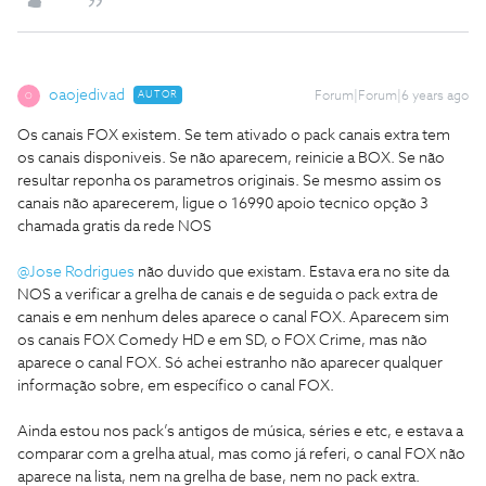
oaojedivad
AUTOR
Forum|Forum|6 years ago
O
Os canais FOX existem. Se tem ativado o pack canais extra tem
os canais disponiveis. Se não aparecem, reinicie a BOX. Se não
resultar reponha os parametros originais. Se mesmo assim os
canais não aparecerem, ligue o 16990 apoio tecnico opção 3
chamada gratis da rede NOS
@Jose Rodrigues
não duvido que existam. Estava era no site da
NOS a verificar a grelha de canais e de seguida o pack extra de
canais e em nenhum deles aparece o canal FOX. Aparecem sim
os canais FOX Comedy HD e em SD, o FOX Crime, mas não
aparece o canal FOX. Só achei estranho não aparecer qualquer
informação sobre, em específico o canal FOX.
Ainda estou nos pack’s antigos de música, séries e etc, e estava a
comparar com a grelha atual, mas como já referi, o canal FOX não
aparece na lista, nem na grelha de base, nem no pack extra.