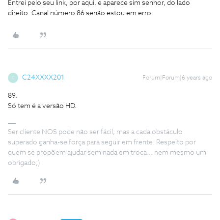
Entrei pelo seu link, por aqui, e aparece sim senhor, do lado
direito. Canal número 86 senão estou em erro.
C24XXXX201
Forum|Forum|6 years ago
C
89.
Só tem é a versão HD.
Ser cliente NOS pode não ser fácil, mas a cada obstáculo
superado ganha-se força para seguir em frente. Respeito por
quem se propõem ajudar sem nada em troca... nem mesmo um
obrigado;)