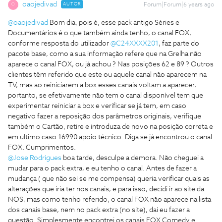
oaojedivad
AUTOR
Forum|Forum|6 years ago
O
@oaojedivad
Bom dia, pois é, esse pack antigo Séries e
Documentários é o que também ainda tenho, o canal FOX,
conforme resposta do utilizador
@C24XXXX201
, faz parte do
pacote base, como a sua informação refere que na Grelha não
aparece o canal FOX, ou já achou ? Nas posições 62 e 89 ? Outros
clientes têm referido que este ou aquele canal não aparecem na
TV, mas ao reiniciarem a box esses canais voltam a aparecer,
portanto, se efetivamente não tem o canal disponível tem que
experimentar reiniciar a box e verificar se já tem, em caso
negativo fazer a reposição dos parâmetros originais, verifique
também o Cartão, retire e introduza de novo na posição correta e
em ultimo caso 16990 apoio técnico. Diga se já encontrou o canal
FOX. Cumprimentos.
@Jose Rodrigues
boa tarde, desculpe a demora. Não cheguei a
mudar para o pack extra, e eu tenho o canal. Antes de fazer a
mudança ( que não sei se me compensa) queria verificar quais as
alterações que iria ter nos canais, e para isso, decidi ir ao site da
NOS, mas como tenho referido, o canal FOX não aparece na lista
dos canais base, nem no pack extra (no site), daí eu fazer a
questão. Simplesmente encontrei os canais FOX Comedy e