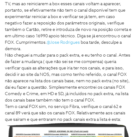
TV, mas ao reiniciarem a box esses canais voltam a aparecer,
portanto, se efetivamente não tem o canal disponível tem que
experimentar reiniciar a box e verificar se já tem, em caso
negativo fazer a reposição dos parâmetros originais, verifique
também o Cartão, retire e introduza de novo na posição correta e
em ultimo caso 16990 apoio técnico. Diga se já encontrou o canal
FOX. Cumprimentos.
@Jose Rodrigues
boa tarde, desculpe a
demora.
Não cheguei a mudar para o pack extra, e eu tenho o canal. Antes
de fazer a mudança ( que não sei se me compensa) queria
verificar quais as alterações que iria ter nos canais, e para isso,
decidi ir ao site da NOS, mas como tenho referido, o canal FOX
não aparece na lista dos canais base, nem no pack extra (no site),
daí eu fazer a questão. Simplesmente encontrei os canais FOX
Comedy e Crime, em HD e SD, já incluídos no pack extra, na lista
dos canais base também não tem o canal FOX.
Tem o canal FOX sim, no serviço Fibra, verifique o canal 62 e
canal 89 verá que são os canais FOX. Relativamente aos canais
que saíram e que entraram no pack canais extra a lista é esta: