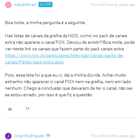
oaojedivad
AUTOR
Forum|Forum|6 years ago
O
Boa noite, a minha pergunta é a seguinte:
Nas listas de canais da grelha da NOS, como no pack de canais
extra não aparece o canal FOX. Deixou de existir?!
Boa noite, pode
ver neste link os canais que fazem parte do pack canais extra
https://www.nos.pt/particulares/televisao/canais/packs-de-
canais/Pages/pack-extra.aspx
Pois, essa lista foi a que eu vi, daí a minha dúvida. Achei muito
estranho não aparecer o canal FOX nem na grelha, nem em lado
nenhum. Chego à conclusão que deixaram de ter o canal, não sei
se estou errado, por isso é que fiz a questão.
Jose Rodrigues
Forum|Forum|6 years ago