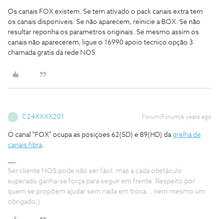
Os canais FOX existem. Se tem ativado o pack canais extra tem
os canais disponiveis. Se não aparecem, reinicie a BOX. Se não
resultar reponha os parametros originais. Se mesmo assim os
canais não aparecerem, ligue o 16990 apoio tecnico opção 3
chamada gratis da rede NOS
C24XXXX201
Forum|Forum|6 years ago
C
O canal "FOX" ocupa as posiçoes 62(SD) e 89(HD) da
grelha de
canais fibra
.
Ser cliente NOS pode não ser fácil, mas a cada obstáculo
superado ganha-se força para seguir em frente. Respeito por
quem se propõem ajudar sem nada em troca... nem mesmo um
obrigado;)