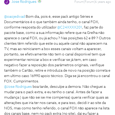
Jose Rodrigues
Forum|Forum|6 years ago
@oaojedivad
Bom dia, pois é, esse pack antigo Séries e
Documentários é o que também ainda tenho, o canal FOX,
conforme resposta do utilizador
@C24XXXX201
, faz parte do
pacote base, como a sua informação refere que na Grelha não
aparece o canal FOX, ou já achou ? Nas posições 62 e 89 ? Outros
clientes têm referido que este ou aquele canal não aparecem na
TV, mas ao reiniciarem a box esses canais voltam a aparecer,
portanto, se efetivamente não tem o canal disponível tem que
experimentar reiniciar a box e verificar se já tem, em caso
negativo fazer a reposição dos parâmetros originais, verifique
também o Cartão, retire e introduza de novo na posição correta e
em ultimo caso 16990 apoio técnico. Diga se já encontrou o canal
FOX. Cumprimentos.
@Jose Rodrigues
boa tarde, desculpe a demora. Não cheguei a
mudar para o pack extra, e eu tenho o canal. Antes de fazer a
mudança ( que não sei se me compensa) queria verificar quais as
alterações que iria ter nos canais, e para isso, decidi ir ao site da
NOS, mas como tenho referido, o canal FOX não aparece na lista
dos canais base, nem no pack extra (no site), daí eu fazer a