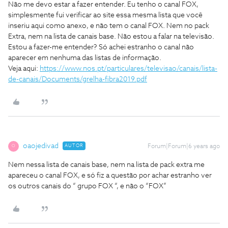
Não me devo estar a fazer entender. Eu tenho o canal FOX,
simplesmente fui verificar ao site essa mesma lista que você
inseriu aqui como anexo, e não tem o canal FOX. Nem no pack
Extra, nem na lista de canais base. Não estou a falar na televisão.
Estou a fazer-me entender? Só achei estranho o canal não
aparecer em nenhuma das listas de informação.
Veja aqui:
https://www.nos.pt/particulares/televisao/canais/lista-
de-canais/Documents/grelha-fibra2019.pdf
oaojedivad
AUTOR
Forum|Forum|6 years ago
O
Nem nessa lista de canais base, nem na lista de pack extra me
apareceu o canal FOX, e só fiz a questão por achar estranho ver
os outros canais do “ grupo FOX “, e não o “FOX”