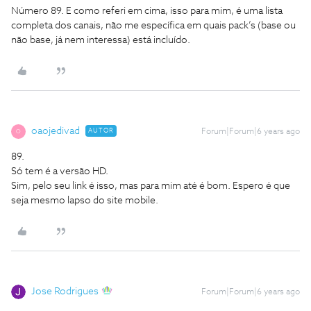
Número 89. E como referi em cima, isso para mim, é uma lista
completa dos canais, não me específica em quais pack’s (base ou
não base, já nem interessa) está incluído.
oaojedivad
AUTOR
Forum|Forum|6 years ago
O
89.
Só tem é a versão HD.
Sim, pelo seu link é isso, mas para mim até é bom. Espero é que
seja mesmo lapso do site mobile.
Jose Rodrigues
Forum|Forum|6 years ago