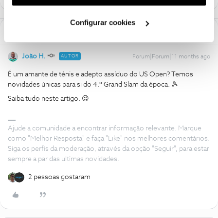
utilização dos cookies clicando em "
Configurar
Cookies
".
Configurar cookies
1 Comentário
João H.
AUTOR
Forum|Forum|11 months ago
É um amante de ténis e adepto assíduo do US Open? Temos
novidades únicas para si do 4.º Grand Slam da época. 🎾
Saiba tudo neste artigo. 😉
Ajude a comunidade a encontrar informação relevante. Marque
como "Melhor Resposta" e faça "Like" nos melhores comentários.
Siga os perfis da moderação, através da opção "Seguir", para estar
sempre a par das ultimas novidades.
2 pessoas gostaram