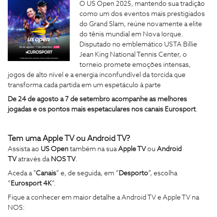
O US Open 2025, mantendo sua tradição
como um dos eventos mais prestigiados
do Grand Slam, reúne novamente a elite
do tênis mundial em Nova Iorque.
Disputado no emblemático USTA Billie
Jean King National Tennis Center, o
torneio promete emoções intensas,
jogos de alto nível e a energia inconfundível da torcida que
transforma cada partida em um espetáculo à parte
De 24 de agosto a 7 de setembro acompanhe as melhores
jogadas e os pontos mais espetaculares nos canais Eurosport
.
Tem uma Apple TV ou Android TV?
Assista ao
US Open
também na sua
Apple TV
ou
Android
TV
através da
NOS TV
.
Aceda a "
Canais
” e, de seguida, em “
Desporto
”, escolha
“
Eurosport 4K
“.
Fique a conhecer em maior detalhe a Android TV e Apple TV na
NOS: