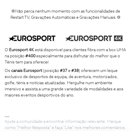
💢Não perca nenhum momento com as funcionalidades de
Restart TV, Gravações Automáticas e Gravações Manuais.💢
O
Eurosport 4K
está disponível para clientes fibra com a box UMA
na posição
#400
especialmente para disfrutar do melhor que o
Ténis tem para oferecer.
Os
canais Eurosport
(posição
#37
e
#38
) oferecem um leque
exclusivo de desportos de equipa, de aventura, motorizados,
golfe, ténis e notícias atualizadas. Mergulhe num ambiente
imersivo e assista a uma grande variedade de modalidades e aos
maiores eventos desportivos do ano.
Ajude a comunidade a encontrar informação relevante. Marque
como "Melhor Resposta" e faça "Like" nos melhores comentários.