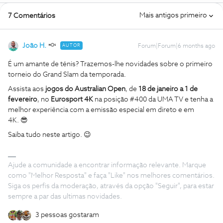
Mais antigos primeiro
7 Comentários
João H.
AUTOR
Forum|Forum|6 months ago
É um amante de ténis? Trazemos-lhe novidades sobre o primeiro
torneio do Grand Slam da temporada.
Assista aos
jogos do Australian Open
, de
18 de janeiro a 1 de
fevereiro
, no
Eurosport 4K
na posição #400 da UMA TV e tenha a
melhor experiência com a emissão especial em direto e em
4K. 😎
Saiba tudo neste artigo. 😉
Ajude a comunidade a encontrar informação relevante. Marque
como "Melhor Resposta" e faça "Like" nos melhores comentários.
Siga os perfis da moderação, através da opção "Seguir", para estar
sempre a par das ultimas novidades.
3 pessoas gostaram