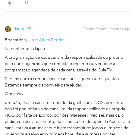
dxnog
Forum|Forum|6 months ago
Boa tarde ​
@Nuno Alves Pereira
,
Lamentamos o lapso.
A programação de cada canal é da responsabilidade do próprio,
pelo que sugerimos que contacte o mesmo ou verifique a
programação agendada de cada canal através do Guia TV.
Partilhe com a comunidade caso surja alguma outra questão.
Estamos sempre disponíveis para ajudar.
Obrigado
oh João, mas o canal foi retirado da grelha pela NOS, por certo
não foi por iniciativa do canal, foi da responsabilidade da própria
NOS, por falta de acordo, por desinteresse? Não sei, mas dai o
pedido de esclarecimento, pois após o fim do open da Australia, o
canal estava a anunciar que iriam transmitir os jogos olimpicos de
inverno que salvo erro começa hoje, dai a surpresa por ter