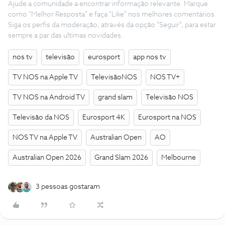
Ajude a comunidade a encontrar informação relevante. Marque
como "Melhor Resposta" e faça "Like" nos melhores comentários.
Siga os perfis da moderação, através da opção "Seguir", para estar
sempre a par das ultimas novidades.
nos tv
televisão
eurosport
app nos tv
TV NOS na Apple TV
TelevisãoNOS
NOS TV+
TV NOS na Android TV
grand slam
Televisão NOS
Televisão da NOS
Eurosport 4K
Eurosport na NOS
NOS TV na Apple TV
Australian Open
AO
Australian Open 2026
Grand Slam 2026
Melbourne
3 pessoas gostaram