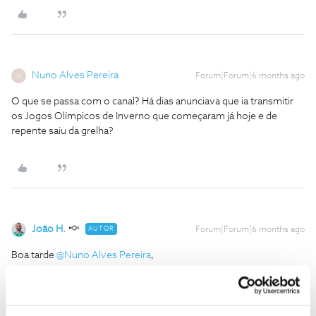
Nuno Alves Pereira
Forum|Forum|6 months ago
N
O que se passa com o canal? Há dias anunciava que ia transmitir
os Jogos Olímpicos de Inverno que começaram já hoje e de
repente saiu da grelha?
João H.
AUTOR
Forum|Forum|6 months ago
Boa tarde ​
@Nuno Alves Pereira
,
Agradecemos a sua mensagem.
A qual dos canais Sport TV (posição) é que se refere?