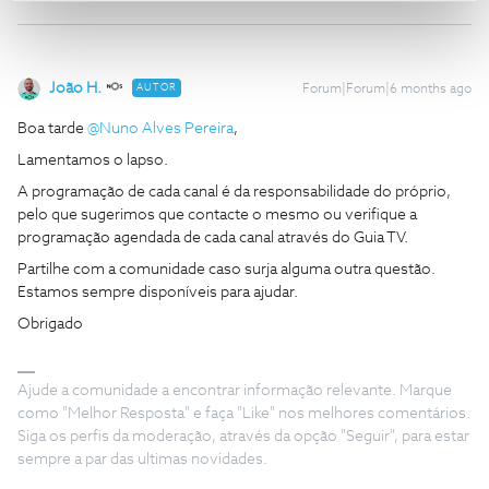
João H.
AUTOR
Forum|Forum|6 months ago
Boa tarde ​
@Nuno Alves Pereira
,
Lamentamos o lapso.
A programação de cada canal é da responsabilidade do próprio,
pelo que sugerimos que contacte o mesmo ou verifique a
programação agendada de cada canal através do Guia TV.
Partilhe com a comunidade caso surja alguma outra questão.
Estamos sempre disponíveis para ajudar.
Obrigado
Ajude a comunidade a encontrar informação relevante. Marque
como "Melhor Resposta" e faça "Like" nos melhores comentários.
Siga os perfis da moderação, através da opção "Seguir", para estar
sempre a par das ultimas novidades.