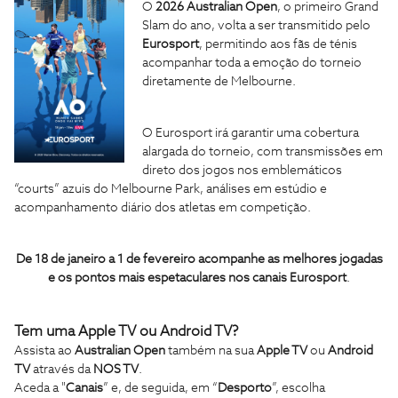
O
2026 Australian Open
, o primeiro Grand
Slam do ano, volta a ser transmitido pelo
Eurosport
, permitindo aos fãs de ténis
acompanhar toda a emoção do torneio
diretamente de Melbourne.
O Eurosport irá garantir uma cobertura
alargada do torneio, com transmissões em
direto dos jogos nos emblemáticos
“courts” azuis do Melbourne Park, análises em estúdio e
acompanhamento diário dos atletas em competição.
De 18 de janeiro a 1 de fevereiro acompanhe as melhores jogadas
e os pontos mais espetaculares nos canais Eurosport
.
Tem uma Apple TV ou Android TV?
Assista ao
Australian Open
também na sua
Apple TV
ou
Android
TV
através da
NOS TV
.
Aceda a "
Canais
” e, de seguida, em “
Desporto
”, escolha