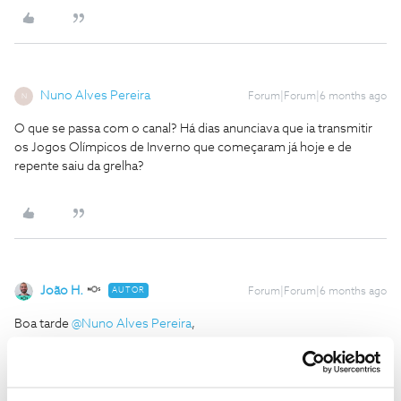
Nuno Alves Pereira
Forum|Forum|6 months ago
N
O que se passa com o canal? Há dias anunciava que ia transmitir
os Jogos Olímpicos de Inverno que começaram já hoje e de
repente saiu da grelha?
João H.
AUTOR
Forum|Forum|6 months ago
Boa tarde ​
@Nuno Alves Pereira
,
Agradecemos a sua mensagem.
A qual dos canais Sport TV (posição) é que se refere?