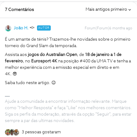
Mais antigos primeiro
7 Comentários
João H.
AUTOR
Forum|Forum|6 months ago
É um amante de ténis? Trazemos-lhe novidades sobre o primeiro
torneio do Grand Slam da temporada.
Assista aos
jogos do Australian Open
, de
18 de janeiro a 1 de
fevereiro
, no
Eurosport 4K
na posição #400 da UMA TV e tenha a
melhor experiência com a emissão especial em direto e em
4K. 😎
Saiba tudo neste artigo. 😉
Ajude a comunidade a encontrar informação relevante. Marque
como "Melhor Resposta" e faça "Like" nos melhores comentários.
Siga os perfis da moderação, através da opção "Seguir", para estar
sempre a par das ultimas novidades.
3 pessoas gostaram