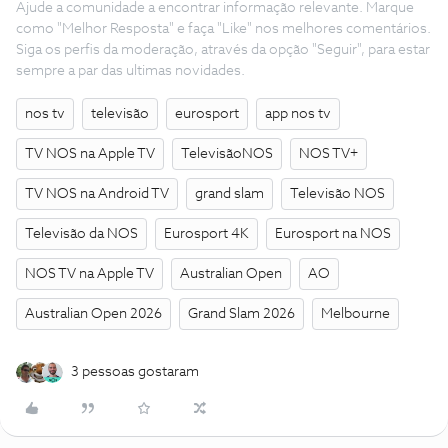
Ajude a comunidade a encontrar informação relevante. Marque
como "Melhor Resposta" e faça "Like" nos melhores comentários.
Siga os perfis da moderação, através da opção "Seguir", para estar
sempre a par das ultimas novidades.
nos tv
televisão
eurosport
app nos tv
TV NOS na Apple TV
TelevisãoNOS
NOS TV+
TV NOS na Android TV
grand slam
Televisão NOS
Televisão da NOS
Eurosport 4K
Eurosport na NOS
NOS TV na Apple TV
Australian Open
AO
Australian Open 2026
Grand Slam 2026
Melbourne
3 pessoas gostaram