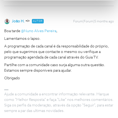
João H.
AUTOR
Forum|Forum|5 months ago
Boa tarde ​
@Nuno Alves Pereira
,
Lamentamos o lapso.
A programação de cada canal é da responsabilidade do próprio,
pelo que sugerimos que contacte o mesmo ou verifique a
programação agendada de cada canal através do Guia TV.
Partilhe com a comunidade caso surja alguma outra questão.
Estamos sempre disponíveis para ajudar.
Obrigado
Ajude a comunidade a encontrar informação relevante. Marque
como "Melhor Resposta" e faça "Like" nos melhores comentários.
Siga os perfis da moderação, através da opção "Seguir", para estar
sempre a par das ultimas novidades.