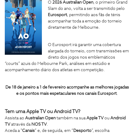
O
2026 Australian Open
, o primeiro Grand
Slam do ano, volta a ser transmitido pelo
Eurosport
, permitindo aos fãs de ténis
acompanhar toda a emoção do torneio
diretamente de Melbourne.
O Eurosport irá garantir uma cobertura
alargada do torneio, com transmissões em
direto dos jogos nos emblemáticos
“courts” azuis do Melbourne Park, análises em estúdio e
acompanhamento diário dos atletas em competição.
De 18 de janeiro a 1 de fevereiro acompanhe as melhores jogadas
e os pontos mais espetaculares nos canais Eurosport
.
Tem uma Apple TV ou Android TV?
Assista ao
Australian Open
também na sua
Apple TV
ou
Android
TV
através da
NOS TV
.
Aceda a "
Canais
” e, de seguida, em “
Desporto
”, escolha