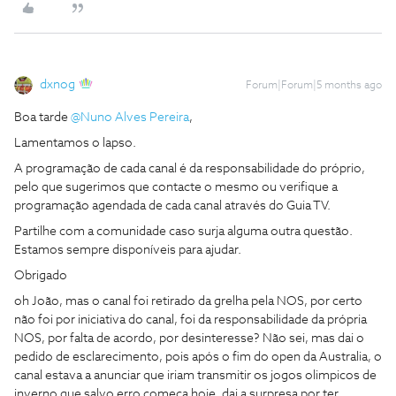
dxnog
Forum|Forum|5 months ago
Boa tarde ​
@Nuno Alves Pereira
,
Lamentamos o lapso.
A programação de cada canal é da responsabilidade do próprio,
pelo que sugerimos que contacte o mesmo ou verifique a
programação agendada de cada canal através do Guia TV.
Partilhe com a comunidade caso surja alguma outra questão.
Estamos sempre disponíveis para ajudar.
Obrigado
oh João, mas o canal foi retirado da grelha pela NOS, por certo
não foi por iniciativa do canal, foi da responsabilidade da própria
NOS, por falta de acordo, por desinteresse? Não sei, mas dai o
pedido de esclarecimento, pois após o fim do open da Australia, o
canal estava a anunciar que iriam transmitir os jogos olimpicos de
inverno que salvo erro começa hoje, dai a surpresa por ter