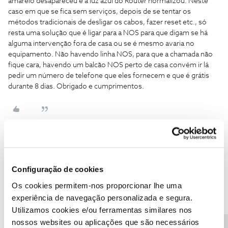
amarelo desapareceu e a luz azul do Router normalizou. Neste
caso em que se fica sem serviços, depois de se tentar os
métodos tradicionais de desligar os cabos, fazer reset etc., só
resta uma solução que é ligar para a NOS para que digam se há
alguma intervenção fora de casa ou se é mesmo avaria no
equipamento. Não havendo linha NOS, para que a chamada não
fique cara, havendo um balcão NOS perto de casa convém ir lá
pedir um número de telefone que eles fornecem e que é grátis
durante 8 dias. Obrigado e cumprimentos.
Tiago C.
Forum|Forum|7 years ago
Configuração de cookies
Bem-vinda ao Fórum NOS,
@Dilar Caldas
.
Os cookies permitem-nos proporcionar lhe uma
Lamentamos a situação que nos conta, não é a experiência que
experiência de navegação personalizada e segura.
queremos dar aos nossos clientes. 😞
Utilizamos cookies e/ou ferramentas similares nos
nossos websites ou aplicações que são necessários
Caso a dificuldade se mantenha, como se trata de um assunto