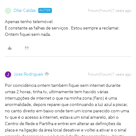
Dilar Caldas
AUTOR
Forum|Forum|7 years ago
D
Apenas tenho telemóvel.
É constante as falhas de serviços . Estou sempre a reclamar.
Ontem fiquei sem nada.
Jose Rodrigues
Forum|Forum|7 years ago
Por coincidência ontem também fiquei sem internet durante
umas 2 horas, tinha tv, ultimamente tem havido várias
interrupções de internet o que na minha zona (Faro) é uma
anormalidade, depois reparei que continuando a luz azul a piscar,
no canto direito em baixo onde tem um ícone parecido com uma
tv que é o acesso à internet, estava um sinal amarelo, abri o
Centro de Rede e Partilha e entrei em alterar as definições da
placa e na ligação da área local desativei e voltei a ativar e o sinal