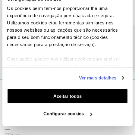
Os cookies permitem-nos proporcionar lhe uma
experiência de navegação personalizada e segura.
Utilizamos cookies e/ou ferramentas similares nos
nossos websites ou aplicações que são necessários
Precisa de ajuda?
para o seu bom funcionamento técnico (cookies
necessários para a prestação de serviço).
4 pessoas gostaram
Caso aceite, poderemos utilizar cookies para analisar
informação estatística (cookies de analítica), adaptar
este serviço às suas preferências e apresentar-lhe
Ver mais detalhes
funcionalidades (cookies de personalização e
funcionalidade) e adaptar anúncios aos seus interesses
Diogo
Forum|Forum|3 years ago
(cookies de publicidade personalizada). Pode gerir a
Aceitar todos
Olá
@HASPT
,
utilização dos cookies clicando em "
Configurar
Cookies
".
Não sei se foi intencional, mas o teu n.º de telefone fixo não está
Configurar cookies
rasurado.
@Diogo