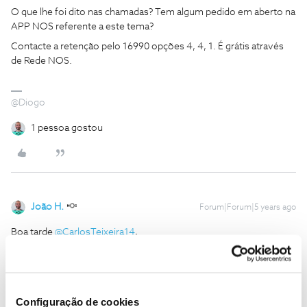
O que lhe foi dito nas chamadas? Tem algum pedido em aberto na
APP NOS referente a este tema?
Contacte a retenção pelo 16990 opções 4, 4, 1. É grátis através
de Rede NOS.
@Diogo
1 pessoa gostou
João H.
Forum|Forum|5 years ago
Boa tarde
@CarlosTeixeira14
,
Lamentamos a situação que descreve. Vamos ajudar.
Envie-nos, por favor, uma mensagem privada para o perfil
@Fórum
acompanhada do seu número de cliente.
Configuração de cookies
Obrigado