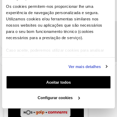
Os cookies permitem-nos proporcionar lhe uma
experiência de navegação personalizada e segura.
Ajude a comunidade a encontrar informação relevante. Marque
Utilizamos cookies e/ou ferramentas similares nos
como "Melhor Resposta" e faça "Like" nos melhores comentários.
nossos websites ou aplicações que são necessários
Siga os perfis da moderação, através da opção "Seguir", para estar
Precisa de ajuda?
para o seu bom funcionamento técnico (cookies
sempre a par das ultimas novidades.
necessários para a prestação de serviço).
Caso aceite, poderemos utilizar cookies para analisar
informação estatística (cookies de analítica), adaptar
este serviço às suas preferências e apresentar-lhe
Ver mais detalhes
funcionalidades (cookies de personalização e
funcionalidade) e adaptar anúncios aos seus interesses
(cookies de publicidade personalizada). Pode gerir a
Aceitar todos
utilização dos cookies clicando em "
Configurar
Cookies
".
Configurar cookies