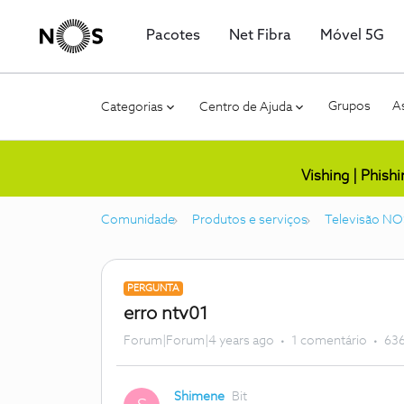
Pacotes
Net Fibra
Móvel 5G
Grupos
As
Categorias
Centro de Ajuda
Vishing | Phish
Comunidade
Produtos e serviços
Televisão NO
PERGUNTA
erro ntv01
Forum|Forum|4 years ago
1 comentário
636
Shimene
Bit