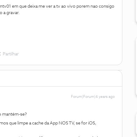
 ntv01 em que deixa me ver a tv ao vivo porem nao consigo
o a gravar.
Partilhar
Forum|Forum|4 years ago
ão mantém-se?
mos que limpe a cache da App NOS TV, se for iOS,