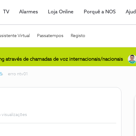
TV
Alarmes
Loja Online
Porquê a NOS
Aju
sistente Virtual
Passatempos
Registo
ing através de chamadas de voz internacionais/nacionais
S
erro ntv01
 visualizações