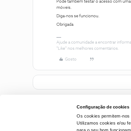
Pode também testar o acesso com uma c
móveis.
Diga-nos se funcionou.
Obrigada
Ajude a comunidade a encontrar inform
"Like" nos melhores comentários.
Gosto
Configuração de cookies
Os cookies permitem-nos 
Utilizamos cookies e/ou f
para o seu bom funcioname