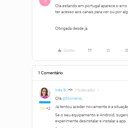
S
Ola estando em portugal aparece o erro
ter acesso aos canais para ver ou por alg
Obrigada desde ja
Gosto
1 Comentário
Inês B.
Moderador
Olá
@Shimene
,
Já tentou aceder novamente e a situaç
+2
Se o seu equipamento é Android, sugeri
experimente desinstalar e instalar a app.