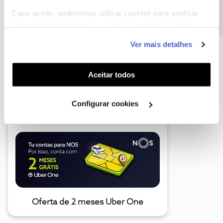
Caso aceite, poderemos utilizar cookies para analisar
informação estatística (cookies de analítica), adaptar
este serviço às suas preferências e apresentar-lhe
Ver mais detalhes
funcionalidades (cookies de personalização e
funcionalidade) e adaptar anúncios aos seus interesses
(cookies de publicidade personalizada). Pode gerir a
Aceitar todos
A poupança que COMBINA
utilização dos cookies clicando em "
Configurar
Cookies
".
Configurar cookies
Oferta de 2 meses Uber One