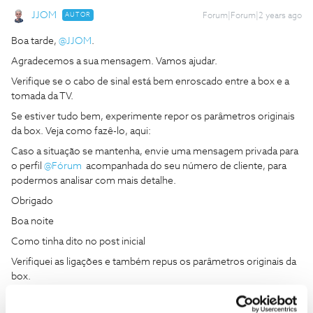
JJOM
AUTOR
Forum|Forum|2 years ago
Boa tarde,
@JJOM
.
Agradecemos a sua mensagem. Vamos ajudar.
Verifique se o cabo de sinal está bem enroscado entre a box e a
tomada da TV.
Se estiver tudo bem, experimente repor os parâmetros originais
da box. Veja como fazê-lo, aqui:
Caso a situação se mantenha, envie uma mensagem privada para
o perfil
@Fórum
acompanhada do seu número de cliente, para
podermos analisar com mais detalhe.
Obrigado
Boa noite
Como tinha dito no post inicial
Verifiquei as ligações e também repus os parâmetros originais da
box.
De qualquer forma, hoje e talvez devido a alguma entidade
superior, se não mesmo divina, e sem ter realizado mais nada,