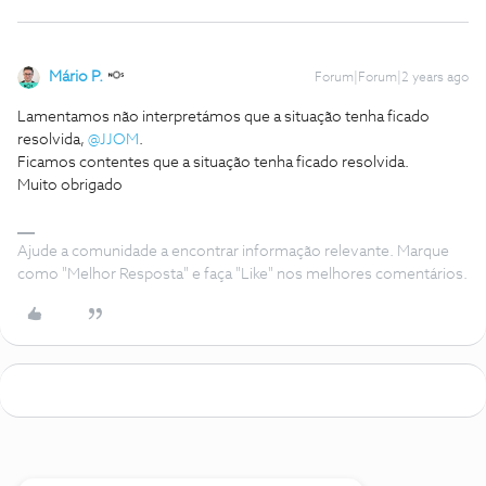
Mário P.
Forum|Forum|2 years ago
Lamentamos não interpretámos que a situação tenha ficado
resolvida,
@JJOM
.
Ficamos contentes que a situação tenha ficado resolvida.
Muito obrigado
Ajude a comunidade a encontrar informação relevante. Marque
como "Melhor Resposta" e faça "Like" nos melhores comentários.