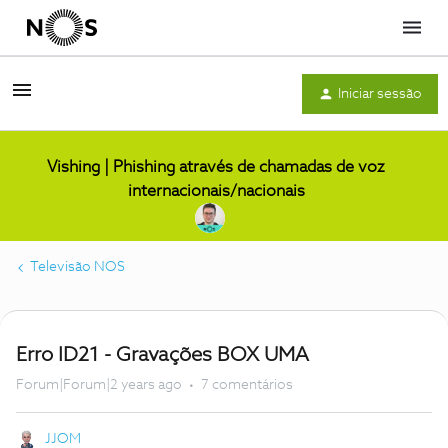
Menu
Iniciar sessão
Vishing | Phishing através de chamadas de voz
internacionais/nacionais
Televisão NOS
Erro ID21 - Gravações BOX UMA
Forum|Forum|2 years ago
7 comentários
JJOM