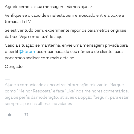
Agradecemos a sua mensagem. Vamos ajudar.
Verifique se o cabo de sinal está bem enroscado entre a box e a
tomada da TV.
Se estiver tudo bem, experimente repor os parâmetros originais
da box. Veja como fazê-lo, aqui:
Caso a situação se mantenha, envie uma mensagem privada para
o perfil
@Fórum
acompanhada do seu número de cliente, para
podermos analisar com mais detalhe.
Obrigado
Ajude a comunidade a encontrar informação relevante. Marque
como "Melhor Resposta" e faça "Like" nos melhores comentários.
Siga os perfis da moderação, através da opção "Seguir", para estar
sempre a par das ultimas novidades.