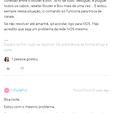
conexão entre o Router e Box. Já fiz de tudo, desliguei, e pluguei
todos os cabos, resetei Router e Box mais de uma vez... E estou
sempre nessa situação, o comando só funciona para troca de
canais.
Se não resolver até amanhã, qd acordar, ligo para NOS. Mas
acredito que seja um problema da rede NOS mesmo.
Espero no fim, tudo se resolver. De preferência de forma eficaz e
justa.
1 pessoa gostou
MGulaPvz
Forum|Forum|5 years ago
M
Boa noite,
Estou com o mesmo problema.