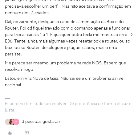
jantar. Qd regressei a TV, a box estava travada a dizer que
precisava escolher um perfil. Mas não aceitava a confirmação em
nenhum dos já criados.
Daí, novamente, desliguei o cabo de alimentação da Box e do
Router. Foi qd fiquei travado com o comando apenas a funcionar
para trocar canais 1 a 1. E qualquer outra tecla me mostra o erro ID
E06. Tentei ainda mais algumas vezes resetar box e router, ou só
box, ou só Router, despluguei e pluguei cabos, mas o erro
persiste.
Me parece ser mesmo um problema na rede NOS. Espero que
resolvam logo.
Estou em Vila Nova de Gaia. Não sei se é um problema a nível
nacional....
Espero no fim, tudo se resolver. De preferência de forma eficaz e
justa.
3 pessoas gostaram
I
M