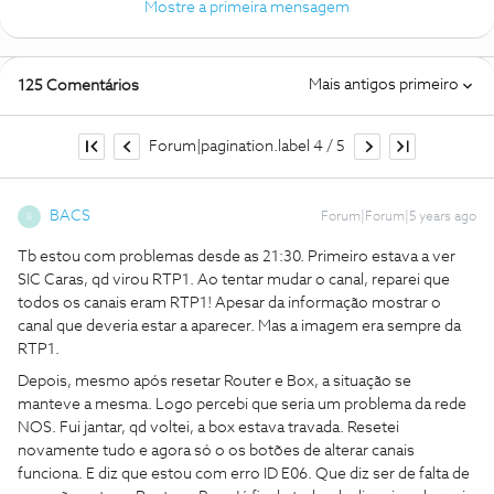
Mostre a primeira mensagem
Mais antigos primeiro
125 Comentários
Forum|pagination.label 4 / 5
BACS
Forum|Forum|5 years ago
B
Tb estou com problemas desde as 21:30. Primeiro estava a ver
SIC Caras, qd virou RTP1. Ao tentar mudar o canal, reparei que
todos os canais eram RTP1! Apesar da informação mostrar o
canal que deveria estar a aparecer. Mas a imagem era sempre da
RTP1.
Depois, mesmo após resetar Router e Box, a situação se
manteve a mesma. Logo percebi que seria um problema da rede
NOS. Fui jantar, qd voltei, a box estava travada. Resetei
novamente tudo e agora só o os botões de alterar canais
funciona. E diz que estou com erro ID E06. Que diz ser de falta de