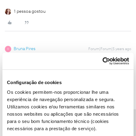
1 pessoa gostou
Bruna Pires
Forum|Forum|5 years ago
B
Boa noite, pelo que percebi não sou a unica com este problema e
está a ser bastante frequente. Já desliguei e liguei todos os cabos
possiveis e tudo que leio nas respostas a esta questão
aconteceram tambem comigo desde a hora de jantar. Não
Configuração de cookies
percebo o que está a acontecer, tenho net, o router está a
Os cookies permitem-nos proporcionar lhe uma
funcionar e a tv insiste para que verifique a conectividade ao
router e o cabo de rede. O erro ID E06 persiste depois de tantas
experiência de navegação personalizada e segura.
tentativas de resoluçao do problema.
Utilizamos cookies e/ou ferramentas similares nos
nossos websites ou aplicações que são necessários
Precisa de ajuda?
para o seu bom funcionamento técnico (cookies
necessários para a prestação de serviço).