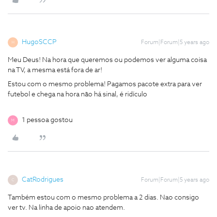
HugoSCCP
Forum|Forum|5 years ago
H
Meu Deus! Na hora que queremos ou podemos ver alguma coisa
na TV, a mesma está fora de ar!
Estou com o mesmo problema! Pagamos pacote extra para ver
futebol e chega na hora não há sinal, é ridículo
1 pessoa gostou
M
CatRodrigues
Forum|Forum|5 years ago
C
Também estou com o mesmo problema a 2 dias. Nao consigo
ver tv. Na linha de apoio nao atendem.