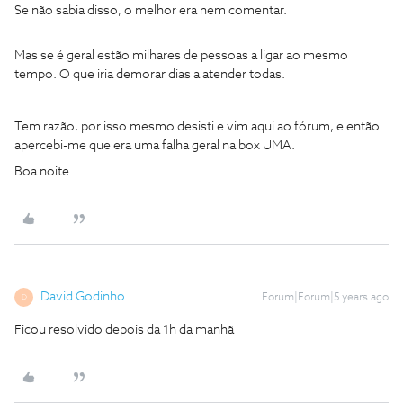
Se não sabia disso, o melhor era nem comentar.
Mas se é geral estão milhares de pessoas a ligar ao mesmo
tempo. O que iria demorar dias a atender todas.
Tem razão, por isso mesmo desisti e vim aqui ao fórum, e então
apercebi-me que era uma falha geral na box UMA.
Boa noite.
David Godinho
Forum|Forum|5 years ago
D
Ficou resolvido depois da 1h da manhã