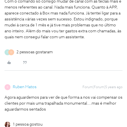
Com o comando só consigo mudar de canal com as teclas mais e
menos referentes ao canal. Nada mais funciona. Quanto à APP,
aparece conectado à Box mas nada funciona. Já tentei ligar para a
assistência várias vezes sem sucesso. Estou indignado, porque
mudei à cerca de 1 mês e já tive mais problemas que no último
ano inteiro. Além do mais vou ter gastos extra com chamadas, às
quais nem consegui falar com um assistente.
2 pessoas gostaram
D
D
Ruben Matos
Forum|Forum|5 years ago
R
Agora aguardemos para ver de que forma a nos vai compensar os
clientes por mais uma trapalhada monumental....mas é melhor
aguardarmos sentados
1 pessoa gostou