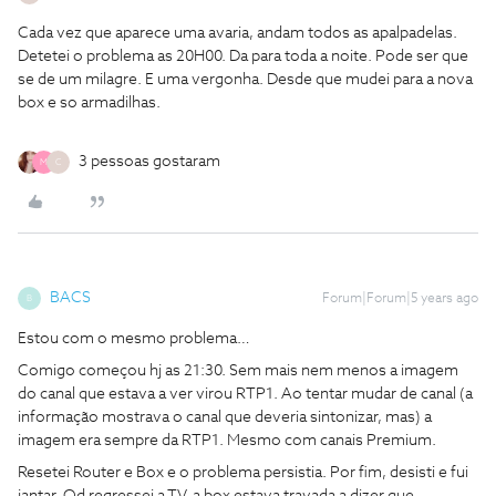
Cada vez que aparece uma avaria, andam todos as apalpadelas.
Detetei o problema as 20H00. Da para toda a noite. Pode ser que
se de um milagre. E uma vergonha. Desde que mudei para a nova
box e so armadilhas.
3 pessoas gostaram
M
C
BACS
Forum|Forum|5 years ago
B
Estou com o mesmo problema…
Comigo começou hj as 21:30. Sem mais nem menos a imagem
do canal que estava a ver virou RTP1. Ao tentar mudar de canal (a
informação mostrava o canal que deveria sintonizar, mas) a
imagem era sempre da RTP1. Mesmo com canais Premium.
Resetei Router e Box e o problema persistia. Por fim, desisti e fui