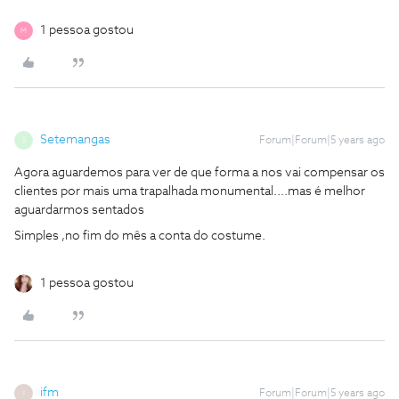
1 pessoa gostou
M
Setemangas
Forum|Forum|5 years ago
S
Agora aguardemos para ver de que forma a nos vai compensar os
clientes por mais uma trapalhada monumental....mas é melhor
aguardarmos sentados
Simples ,no fim do mês a conta do costume.
1 pessoa gostou
ifm
Forum|Forum|5 years ago
I