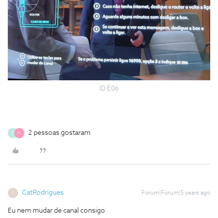
ID E06
2 pessoas gostaram
D
M
CatRodrigues
Forum|Forum|5 years ago
C
Eu nem mudar de canal consigo