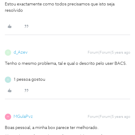
Estou exactamente como todos precisamos que isto seja
resolvido
d_Azev
Forum|Forum|5 years ago
D
Tenho o mesmo problema, tal e qual o descrito pelo user BACS.
1 pessoa gostou
B
MGulaPvz
Forum|Forum|5 years ago
M
Boas pessoal, a minha box parece ter melhorado.