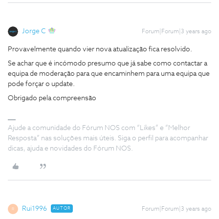
Jorge C
Forum|Forum|3 years ago
Provavelmente quando vier nova atualização fica resolvido.
Se achar que é incómodo presumo que já sabe como contactar a
equipa de moderação para que encaminhem para uma equipa que
pode forçar o update.
Obrigado pela compreensão
Ajude a comunidade do Fórum NOS com “Likes” e “Melhor
Resposta” nas soluções mais úteis. Siga o perfil para acompanhar
dicas, ajuda e novidades do Fórum NOS.
Rui1996
AUTOR
Forum|Forum|3 years ago
R