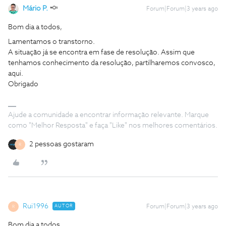
Mário P.
Forum|Forum|3 years ago
Bom dia a todos,
Lamentamos o transtorno.
A situação já se encontra em fase de resolução. Assim que
tenhamos conhecimento da resolução, partilharemos convosco,
aqui.
Obrigado
Ajude a comunidade a encontrar informação relevante. Marque
como "Melhor Resposta" e faça "Like" nos melhores comentários.
2 pessoas gostaram
R
Rui1996
AUTOR
Forum|Forum|3 years ago
R
Bom dia a todos,