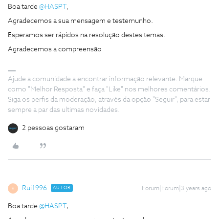
Boa tarde
@HASPT
,
Agradecemos a sua mensagem e testemunho.
Esperamos ser rápidos na resolução destes temas.
Agradecemos a compreensão
Ajude a comunidade a encontrar informação relevante. Marque
como "Melhor Resposta" e faça "Like" nos melhores comentários.
Siga os perfis da moderação, através da opção "Seguir", para estar
sempre a par das ultimas novidades.
2 pessoas gostaram
Rui1996
AUTOR
Forum|Forum|3 years ago
R
Boa tarde
@HASPT
,