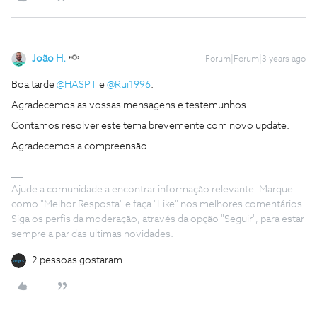
João H.
Forum|Forum|3 years ago
Boa tarde
@HASPT
e
@Rui1996
.
Agradecemos as vossas mensagens e testemunhos.
Contamos resolver este tema brevemente com novo update.
Agradecemos a compreensão
Ajude a comunidade a encontrar informação relevante. Marque
como "Melhor Resposta" e faça "Like" nos melhores comentários.
Siga os perfis da moderação, através da opção "Seguir", para estar
sempre a par das ultimas novidades.
2 pessoas gostaram