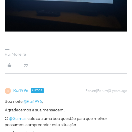
Rui Moreira
Rui1996
AUTOR
Forum|Forum|3 years ago
R
Boa noite
@Rui1996
,
Agradecemos a sua mensagem.
O
@Guimas
colocou uma boa questão para que melhor
possamos compreender esta situação.