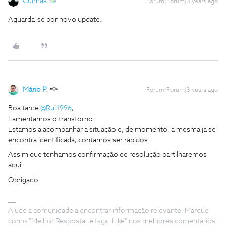
Guimas
Forum|Forum|3 years ago
Aguarda-se por novo update.
Mário P.
Forum|Forum|3 years ago
Boa tarde
@Rui1996
,
Lamentamos o transtorno.
Estamos a acompanhar a situação e, de momento, a mesma já se
encontra identificada, contamos ser rápidos.
Assim que tenhamos confirmação de resolução partilharemos
aqui.
Obrigado
Ajude a comunidade a encontrar informação relevante. Marque
como "Melhor Resposta" e faça "Like" nos melhores comentários.