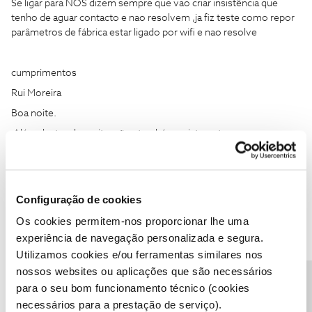
Se ligar para NOS dizem sempre que vao criar insistência que
tenho de aguar contacto e nao resolvem ,ja fiz teste como repor
parâmetros de fábrica estar ligado por wifi e nao resolve
cumprimentos
Rui Moreira
Boa noite.
Além destas duas situações também existe outra, nas
“configurações de video” a box nao mantém a configuração
pretendida.
No meu caso, sempre tive a configuraçao de video em 1080p
mas de vez em quando a box muda para a configuração 4K 2160p
Configuração de cookies
50Hz.
Os cookies permitem-nos proporcionar lhe uma
A box actualiza todas as madrugadas e mantém sempre a
experiência de navegação personalizada e segura.
configuraçao 1080p, mesmo fazendo um reinicio da box ela
Utilizamos cookies e/ou ferramentas similares nos
continua a manter a mesma configuraçao, mas durante o dia ela
nossos websites ou aplicações que são necessários
muda a configuraçao de video aleatoriamente.
para o seu bom funcionamento técnico (cookies
Posso ter 1080p quando vejo tv de manha mas quando ligo a
necessários para a prestação de serviço).
mesma à tarde muda para 4K e lá tenho de reconfigurar