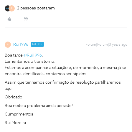
2 pessoas gostaram
R
Rui1996
AUTOR
Forum|Forum|3 years ago
R
Boa tarde
@Rui1996
,
Lamentamos o transtorno.
Estamos a acompanhar a situação e, de momento, a mesma já se
encontra identificada, contamos ser rápidos.
Assim que tenhamos confirmação de resolução partilharemos
aqui.
Obrigado
Boa noite o problema ainda persiste!
Cumprimentos
Rui Moreira