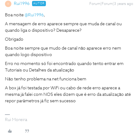
Rui1996
AUTOR
Forum|Forum|3 years ago
R
Boa noite
@Rui1996
,
A mensagem de erro aparece sempre que muda de canal ou
quando liga o dispositivo? Desaparece?
Obrigado
Boa noite sempre que mudo de canal não aparece erro nem
quando logo dispositivo
Erro no momento só foi encontrado quando tento entrar em
Tutoriais ou Detalhes da atualização
Não tenho problema na net funciona bem
A box já foi testada por WiFi ou cabo de rede erro aparece a
mesma já falei com NOS eles dizem que é erro da atualização até
repor parâmetros já fiz sem sucesso
Rui Moreira