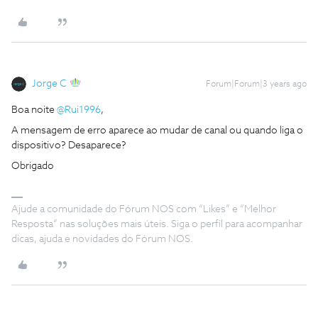
Jorge C
Forum|Forum|3 years ago
Boa noite
@Rui1996
,
A mensagem de erro aparece ao mudar de canal ou quando liga o
dispositivo? Desaparece?
Obrigado
Ajude a comunidade do Fórum NOS com “Likes” e “Melhor
Resposta” nas soluções mais úteis. Siga o perfil para acompanhar
dicas, ajuda e novidades do Fórum NOS.