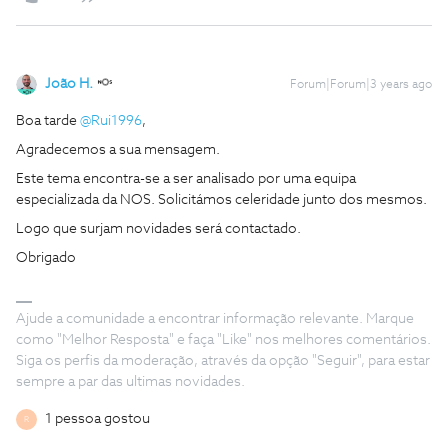
João H.
Forum|Forum|3 years ago
Boa tarde
@Rui1996
,
Agradecemos a sua mensagem.
Este tema encontra-se a ser analisado por uma equipa
especializada da NOS. Solicitámos celeridade junto dos mesmos.
Logo que surjam novidades será contactado.
Obrigado
Ajude a comunidade a encontrar informação relevante. Marque
como "Melhor Resposta" e faça "Like" nos melhores comentários.
Siga os perfis da moderação, através da opção "Seguir", para estar
sempre a par das ultimas novidades.
1 pessoa gostou
R