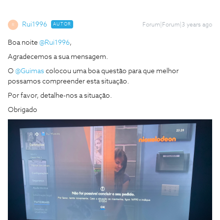
Rui1996
AUTOR
Forum|Forum|3 years ago
R
Boa noite
@Rui1996
,
Agradecemos a sua mensagem.
O
@Guimas
colocou uma boa questão para que melhor
possamos compreender esta situação.
Por favor, detalhe-nos a situação.
Obrigado