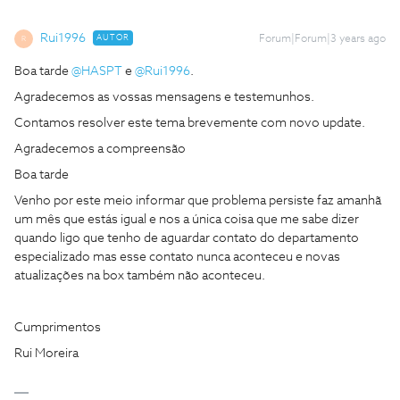
Rui1996
AUTOR
Forum|Forum|3 years ago
R
Boa tarde
@HASPT
e
@Rui1996
.
Agradecemos as vossas mensagens e testemunhos.
Contamos resolver este tema brevemente com novo update.
Agradecemos a compreensão
Boa tarde
Venho por este meio informar que problema persiste faz amanhã
um mês que estás igual e nos a única coisa que me sabe dizer
quando ligo que tenho de aguardar contato do departamento
especializado mas esse contato nunca aconteceu e novas
atualizações na box também não aconteceu.
Cumprimentos
Rui Moreira