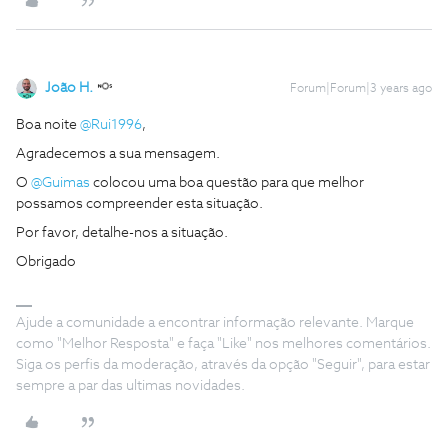
João H.
Forum|Forum|3 years ago
Boa noite
@Rui1996
,
Agradecemos a sua mensagem.
O
@Guimas
colocou uma boa questão para que melhor
possamos compreender esta situação.
Por favor, detalhe-nos a situação.
Obrigado
Ajude a comunidade a encontrar informação relevante. Marque
como "Melhor Resposta" e faça "Like" nos melhores comentários.
Siga os perfis da moderação, através da opção "Seguir", para estar
sempre a par das ultimas novidades.