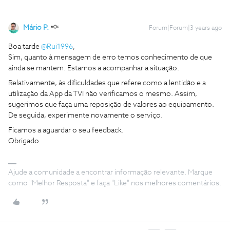
Mário P.
Forum|Forum|3 years ago
Boa tarde
@Rui1996
,
Sim, quanto à mensagem de erro temos conhecimento de que
ainda se mantem. Estamos a acompanhar a situação.
Relativamente, às dificuldades que refere como a lentidão e a
utilização da App da TVI não verificamos o mesmo. Assim,
sugerimos que faça uma reposição de valores ao equipamento.
De seguida, experimente novamente o serviço.
Ficamos a aguardar o seu feedback.
Obrigado
Ajude a comunidade a encontrar informação relevante. Marque
como "Melhor Resposta" e faça "Like" nos melhores comentários.