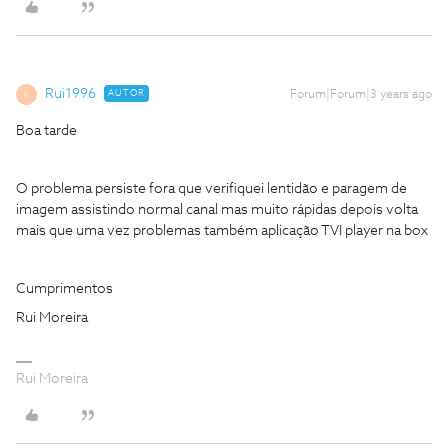
Rui1996
AUTOR
Forum|Forum|3 years ago
R
Boa tarde
O problema persiste fora que verifiquei lentidão e paragem de
imagem assistindo normal canal mas muito rápidas depois volta
mais que uma vez problemas também aplicação TVI player na box
Cumprimentos
Rui Moreira
Rui Moreira