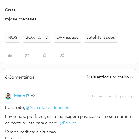
Grata
mjose meneses
NOS
BOX 1.0 HD
DVR issues
satellite issues
Mais antigos primeiro
6 Comentários
Mário P.
Forum|Forum|1 year ago
Boa noite, ​
@Maria José Meneses
Envie-nos, por favor, uma mensagem privada com o seu número
de contribuinte para o perfil ​
@Fórum
.
Vamos verificar a situação.
Obrigado,