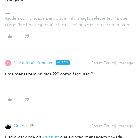
Ajude a comunidade a encontrar informação relevante. Marque
como "Melhor Resposta" e faça "Like" nos melhores comentários.
Maria José Meneses
AUTOR
Forum|Forum|1 year ago
M
uma mensagem privada ??? como faço isso ?
Guimas
Forum|Forum|1 year ago
É só clicar onde diz ​
@Fórum
que a opção mensagem privada