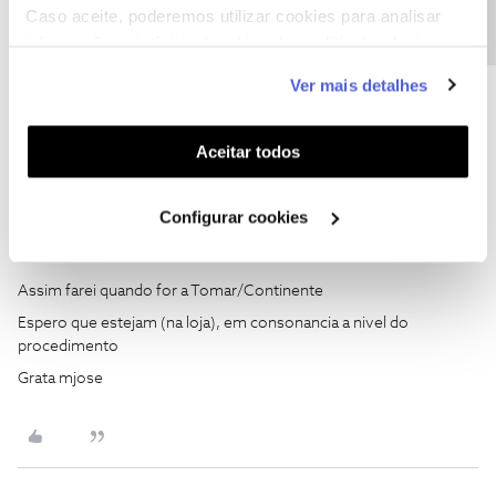
como "Melhor Resposta" e faça "Like" nos melhores comentários.
Caso aceite, poderemos utilizar cookies para analisar
Siga os perfis da moderação, através da opção "Seguir", para estar
informação estatística (cookies de analítica), adaptar
sempre a par das ultimas novidades.
este serviço às suas preferências e apresentar-lhe
Ver mais detalhes
funcionalidades (cookies de personalização e
funcionalidade) e adaptar anúncios aos seus interesses
(cookies de publicidade personalizada). Pode gerir a
Aceitar todos
utilização dos cookies clicando em "
Configurar
Maria José Meneses
AUTOR
Forum|Forum|1 year ago
M
Cookies
".
Configurar cookies
Muito obrigada a ambos
Assim farei quando for a Tomar/Continente
Espero que estejam (na loja), em consonancia a nivel do
procedimento
Grata mjose