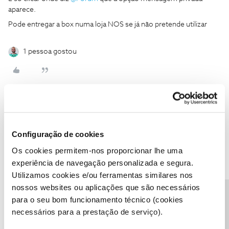
aparece.
Pode entregar a box numa loja NOS se já não pretende utilizar
1 pessoa gostou
João H.
Forum|Forum|1 year ago
Configuração de cookies
Boa tarde,
Agradecemos a sua mensagem ​
@Maria José Meneses
e ajuda do ​
Os cookies permitem-nos proporcionar lhe uma
@Guimas
em esclarecer.
experiência de navegação personalizada e segura.
Partilhe connosco o seu testemunho.
Utilizamos cookies e/ou ferramentas similares nos
nossos websites ou aplicações que são necessários
Obrigado
Precisa de ajuda?
para o seu bom funcionamento técnico (cookies
necessários para a prestação de serviço).
Ajude a comunidade a encontrar informação relevante. Marque