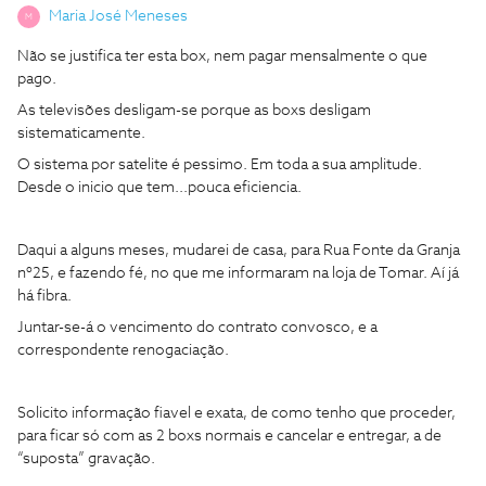
Maria José Meneses
M
Não se justifica ter esta box, nem pagar mensalmente o que
pago.
As televisões desligam-se porque as boxs desligam
sistematicamente.
O sistema por satelite é pessimo. Em toda a sua amplitude.
Desde o inicio que tem...pouca eficiencia.
Daqui a alguns meses, mudarei de casa, para Rua Fonte da Granja
nº25, e fazendo fé, no que me informaram na loja de Tomar. Aí já
há fibra.
Juntar-se-á o vencimento do contrato convosco, e a
correspondente renogaciação.
Solicito informação fiavel e exata, de como tenho que proceder,
para ficar só com as 2 boxs normais e cancelar e entregar, a de
“suposta” gravação.