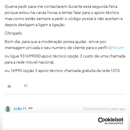
Queria pedir para me contactarem durante esta segunda-feira
porque estou há varias horas a tentar falar para o apoio técnico
mas como estão sempre a pedir o código postal e não aceitam e
depois desligam a ligam a ligação.
Obrigado.
Bom dia, para que a moderação possa ajudar, envie por
mensagem privada o seu numero de cliente para o perfil
@Fórum
ou ligue 931699000 apoio técnico opção 3 custo de uma chamada
para a rede móvel nacional,
ou 16990 opção 3 apoio técnico chamada gratuita da rede NOS.
João H.
Forum|Forum|4 years ago
Boa tarde,
Agradecemos a sua mensagem
@Antonio
. O
@Jose