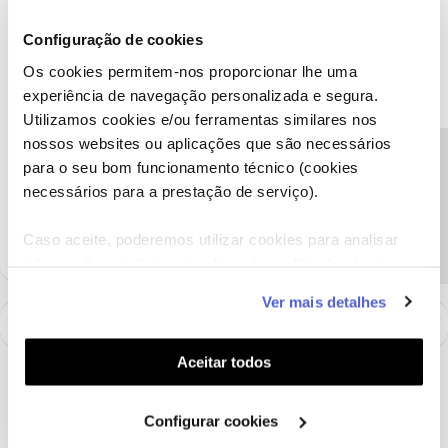
Rodrigues
prestou uma boa ajuda.
Configuração de cookies
Detalhe-nos, por favor, se está a experienciar alguma dificuldade
técnica com o serviço.
Os cookies permitem-nos proporcionar lhe uma
Obrigado
experiência de navegação personalizada e segura.
Utilizamos cookies e/ou ferramentas similares nos
nossos websites ou aplicações que são necessários
Ajude a comunidade a encontrar informação relevante. Marque
Precisa de ajuda?
para o seu bom funcionamento técnico (cookies
como "Melhor Resposta" e faça "Like" nos melhores comentários.
necessários para a prestação de serviço).
Siga os perfis da moderação, através da opção "Seguir", para estar
sempre a par das ultimas novidades.
Caso aceite, poderemos utilizar cookies para analisar
informação estatística (cookies de analítica), adaptar
este serviço às suas preferências e apresentar-lhe
Ver mais detalhes
funcionalidades (cookies de personalização e
funcionalidade) e adaptar anúncios aos seus interesses
(cookies de publicidade personalizada). Pode gerir a
Aceitar todos
utilização dos cookies clicando em "
Configurar
Cookies
".
Configurar cookies