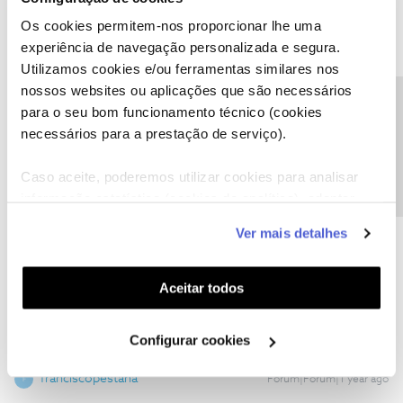
Os cookies permitem-nos proporcionar lhe uma
experiência de navegação personalizada e segura.
Utilizamos cookies e/ou ferramentas similares nos
nossos websites ou aplicações que são necessários
Mário P.
Precisa de ajuda?
Forum|Forum|1 year ago
para o seu bom funcionamento técnico (cookies
necessários para a prestação de serviço).
Bom dia,
@franciscopestana
.
​​O
@dxnog
deu uma boa ajuda ao partilhar a sua experiência.
Caso aceite, poderemos utilizar cookies para analisar
Qualquer questão que tenha, fale connosco.
Obrigado,
informação estatística (cookies de analítica), adaptar
este serviço às suas preferências e apresentar-lhe
Ver mais detalhes
funcionalidades (cookies de personalização e
Ajude a comunidade a encontrar informação relevante. Marque
funcionalidade) e adaptar anúncios aos seus interesses
como "Melhor Resposta" e faça "Like" nos melhores comentários.
(cookies de publicidade personalizada). Pode gerir a
Aceitar todos
utilização dos cookies clicando em "
Configurar
Cookies
".
Configurar cookies
franciscopestana
Forum|Forum|1 year ago
F