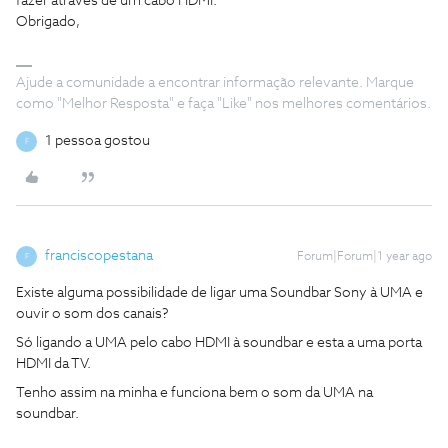
fazer através de um cabo HDMI.
Obrigado,
Ajude a comunidade a encontrar informação relevante. Marque
como "Melhor Resposta" e faça "Like" nos melhores comentários.
1 pessoa gostou
F
franciscopestana
Forum|Forum|1 year ago
F
Existe alguma possibilidade de ligar uma Soundbar Sony à UMA e
ouvir o som dos canais?
Só ligando a UMA pelo cabo HDMI à soundbar e esta a uma porta
HDMI da TV.
Tenho assim na minha e funciona bem o som da UMA na
soundbar.