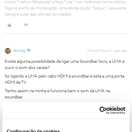
como "Melhor Resposta" e faça "Like" nos melhores comentários.
Siga os perfis da moderação, através da opção "Seguir", para estar
sempre a par das ultimas novidades.
dxnog
Forum|Forum|1 year ago
Existe alguma possibilidade de ligar uma Soundbar Sony à UMA e
ouvir o som dos canais?
Só ligando a UMA pelo cabo HDMI à soundbar e esta a uma porta
HDMI da TV.
Tenho assim na minha e funciona bem o som da UMA na
soundbar.
3 pessoas gostaram
Configuração de cookies