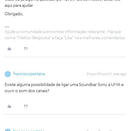
aqui para ajudar.
Obrigado,
Ajude a comunidade a encontrar informação relevante. Marque
como "Melhor Resposta" e faça "Like" nos melhores comentários.
franciscopestana
Forum|Forum|1 year ago
F
Existe alguma possibilidade de ligar uma Soundbar Sony à UMA e
ouvir o som dos canais?