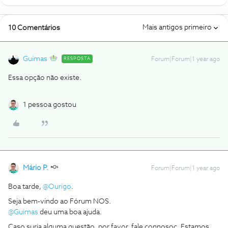
Mais antigos primeiro
10 Comentários
Guimas
RESPOSTA
Forum|Forum|1 year ago
Essa opção não existe.
1 pessoa gostou
Mário P.
Forum|Forum|1 year ago
Boa tarde,
@Ourigo
.
Seja bem-vindo ao Fórum NOS.
@Guimas
deu uma boa ajuda.
Caso surja alguma questão, por favor, fale connosoc. Estamos