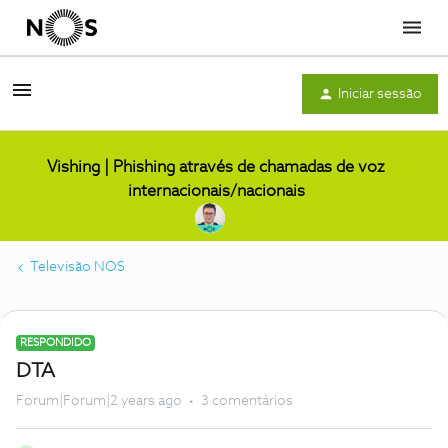
Menu
Iniciar sessão
Vishing | Phishing através de chamadas de voz
internacionais/nacionais
Televisão NOS
RESPONDIDO
DTA
Forum|Forum|2 years ago
3 comentários