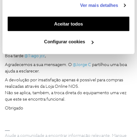
este serviço às suas preferências e apresentar-lhe
Ver mais detalhes
funcionalidades (cookies de personalização e
funcionalidade) e adaptar anúncios aos seus interesses
(cookies de publicidade personalizada). Pode gerir a
Aceitar todos
utilização dos cookies clicando em "
Configurar
Cookies
".
Configurar cookies
João H.
Forum|Forum|2 years ago
Boa tarde
@Tiago jcc
,
Agradecemos a sua mensagem. O
@Jorge C
partilhou uma boa
ajuda a esclarecer.
A devolução por insatisfação apenas é possível para compras
realizadas através da Loja Online NOS.
Não se aplica, também, a troca direta do equipamento uma vez
que este se encontra funcional.
Obrigado
Ajude a comunidade a encontrar informação relevante. Marque