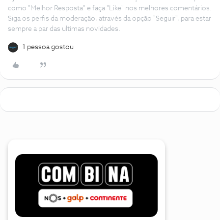
como "Melhor Resposta" e faça "Like" nos melhores comentários.
Siga os perfis da moderação, através da opção "Seguir", para estar
sempre a par das ultimas novidades.
1 pessoa gostou