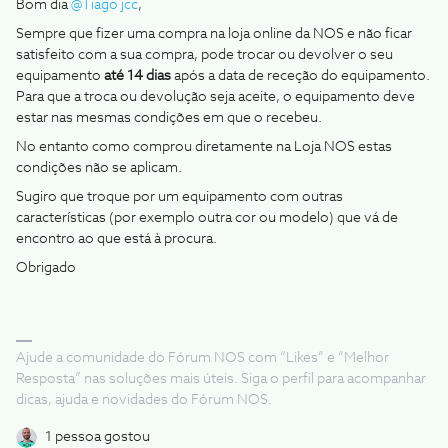
Bom dia
@Tiago jcc
,
Sempre que fizer uma compra na loja online da NOS e não ficar
satisfeito com a sua compra, pode trocar ou devolver o seu
equipamento
até 14 dias
após a data de receção do equipamento.
Para que a troca ou devolução seja aceite, o equipamento deve
estar nas mesmas condições em que o recebeu.
No entanto como comprou diretamente na Loja NOS estas
condições não se aplicam.
Sugiro que troque por um equipamento com outras
características (por exemplo outra cor ou modelo) que vá de
encontro ao que está à procura.
Obrigado
Ajude a comunidade do Fórum NOS com “Likes” e “Melhor
Resposta” nas soluções mais úteis. Siga o perfil para acompanhar
dicas, ajuda e novidades do Fórum NOS.
1 pessoa gostou