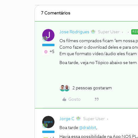
7 Comentários
Jose Rodrigues
Super User
RE
Os filmes comprados ficam “em nossa 
Como fazer o download deles e para on
+5
Em que formato vídeo/áudio eles ficam 
Boa tarde, veja no Tópico abaixo se tem
2 pessoas gostaram
Gosto
Jorge C
Super User
Boa tarde
@drabbit
,
Havia essa possibilidade na App NOS 