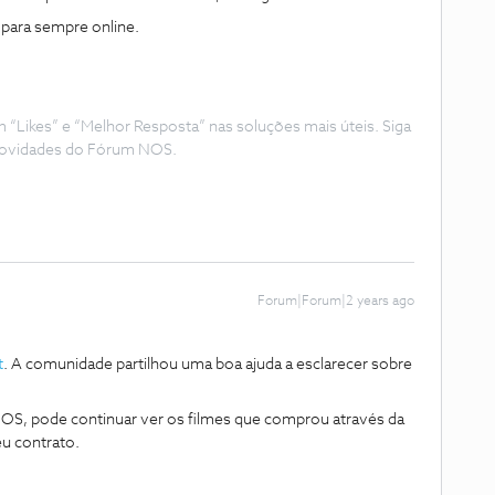
 para sempre online.
Likes” e “Melhor Resposta” nas soluções mais úteis. Siga
e novidades do Fórum NOS.
Forum|Forum|2 years ago
t
. A comunidade partilhou uma boa ajuda a esclarecer sobre
S, pode continuar ver os filmes que comprou através da
u contrato.