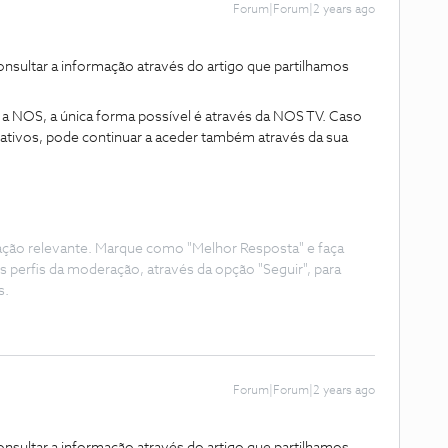
Forum|Forum|2 years ago
ultar a informação através do artigo que partilhamos
 NOS, a única forma possível é através da NOS TV. Caso
ativos, pode continuar a aceder também através da sua
ação relevante. Marque como "Melhor Resposta" e faça
s perfis da moderação, através da opção "Seguir", para
s.
Forum|Forum|2 years ago