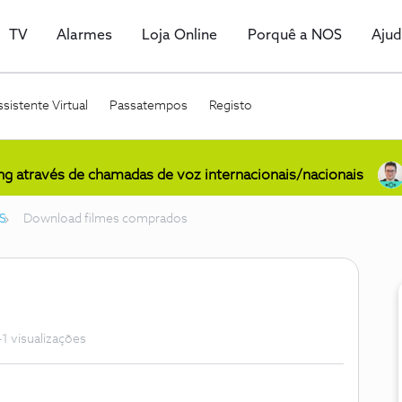
TV
Alarmes
Loja Online
Porquê a NOS
Aju
sistente Virtual
Passatempos
Registo
ing através de chamadas de voz internacionais/nacionais
S
Download filmes comprados
1 visualizações