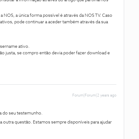
ultar a informação através do artigo que partilhamos
 NOS, a única forma possível é através da NOS TV. Caso
ativos, pode continuar a aceder também através da sua
username ativo.
 justa, se compro então devia poder fazer download e
Forum|Forum|2 years ago
a do seu testemunho.
ma outra questão. Estamos sempre disponíveis para ajudar