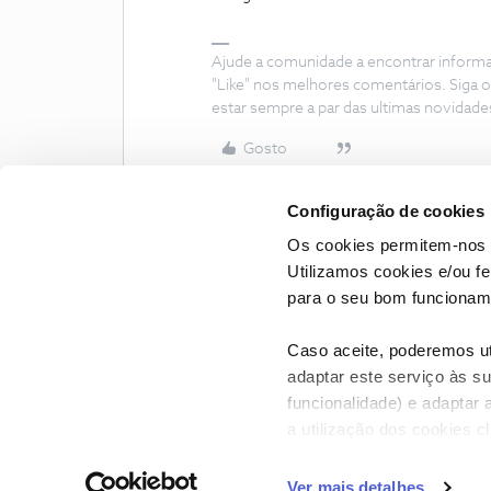
Ajude a comunidade a encontrar inform
"Like" nos melhores comentários. Siga o
estar sempre a par das ultimas novidade
Gosto
Configuração de cookies
Os cookies permitem-nos 
Utilizamos cookies e/ou f
para o seu bom funcioname
Caso aceite, poderemos uti
adaptar este serviço às su
funcionalidade) e adaptar 
a utilização dos cookies c
CONTACTOS
POLÍTICA DE P
Ver mais detalhes