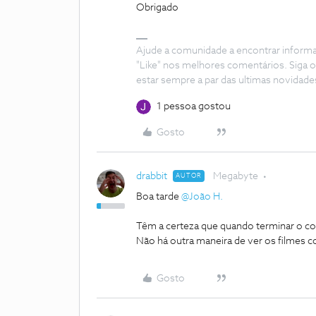
Obrigado
Ajude a comunidade a encontrar inform
"Like" nos melhores comentários. Siga o
estar sempre a par das ultimas novidade
1 pessoa gostou
Gosto
drabbit
Megabyte
AUTOR
Boa tarde
@João H.
Têm a certeza que quando terminar o co
Não há outra maneira de ver os filmes
Gosto