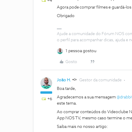
+4
Agora pode comprar filmes e guardá-los
Obrigado
Ajude a comunidade do Fórum NOS com “
o perfil para acompanhar dicas, ajuda 
1 pessoa gostou
Gosto
João H.
Gestor da comunidade
Boa tarde,
Agradecemos a sua mensagem
@drabbi
+6
este tema.
Ao comprar conteúdos do Videoclube NO
App NOS TV, mesmo caso termine o me
Saiba mais no nosso artigo: