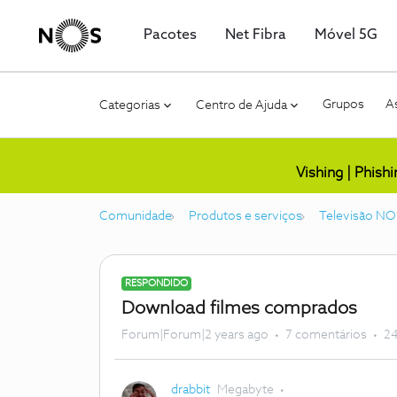
Pacotes
Net Fibra
Móvel 5G
Grupos
As
Categorias
Centro de Ajuda
Vishing | Phish
Comunidade
Produtos e serviços
Televisão NO
RESPONDIDO
Download filmes comprados
Forum|Forum|2 years ago
7 comentários
24
drabbit
Megabyte