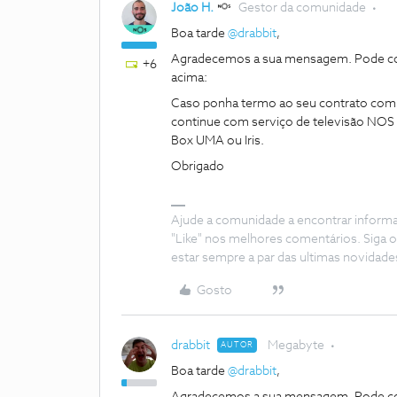
João H.
Gestor da comunidade
Boa tarde
@drabbit
,
Agradecemos a sua mensagem. Pode cons
+6
acima:
Caso ponha termo ao seu contrato com a
continue com serviço de televisão NOS 
Box UMA ou Iris.
Obrigado
Ajude a comunidade a encontrar inform
"Like" nos melhores comentários. Siga o
estar sempre a par das ultimas novidade
Gosto
drabbit
Megabyte
AUTOR
Boa tarde
@drabbit
,