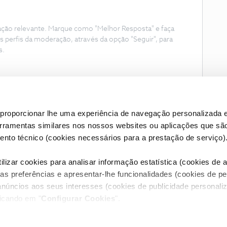
ação relevante. Marque como "Melhor Resposta" e faça
s perfis da moderação, através da opção "Seguir", para
s.
proporcionar lhe uma experiência de navegação personalizada e
erramentas similares nos nossos websites ou aplicações que sã
nto técnico (cookies necessários para a prestação de serviço)
lizar cookies para analisar informação estatística (cookies de an
as preferências e apresentar-lhe funcionalidades (cookies de p
Condições do Fórum NOS
Accessibility statement
anúncios aos seus interesses (cookies de publicidade personaliz
licando em "
Configurar Cookies
".
RIVACIDADE
CONFIGURAR COOKIES
QUALIDADE DE SERVIÇO