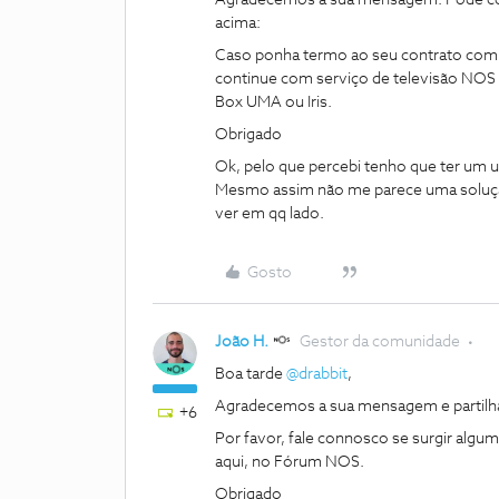
Agradecemos a sua mensagem. Pode cons
acima:
Caso ponha termo ao seu contrato com a
continue com serviço de televisão NOS 
Box UMA ou Iris.
Obrigado
Ok, pelo que percebi tenho que ter um 
Mesmo assim não me parece uma solução
ver em qq lado.
Gosto
João H.
Gestor da comunidade
Boa tarde
@drabbit
,
Agradecemos a sua mensagem e partilh
+6
Por favor, fale connosco se surgir algu
aqui, no Fórum NOS.
Obrigado