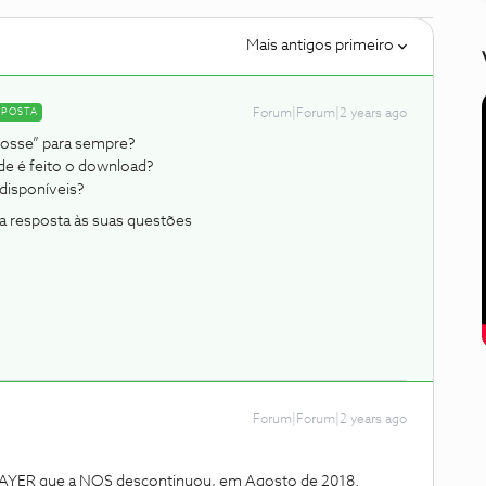
Mais antigos primeiro
SPOSTA
Forum|Forum|2 years ago
posse” para sempre?
de é feito o download?
disponíveis?
 a resposta às suas questões
Forum|Forum|2 years ago
PLAYER que a NOS descontinuou, em Agosto de 2018.